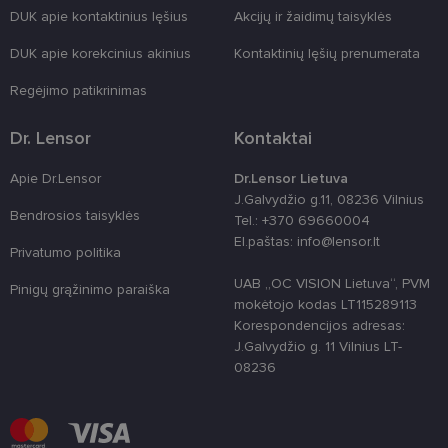
DUK apie kontaktinius lęšius
Akcijų ir žaidimų taisyklės
country_ok
www.lensor.lt
1 metai
DUK apie korekcinius akinius
Kontaktinių lęšių prenumerata
shipping_country
www.lensor.lt
1 metai
clientId
www.lensor.lt
1 metai
Slapukas
Regėjimo patikrinimas
naudojamas
unikaliems
vartotojams
Dr. Lensor
Kontaktai
atskirti,
atsitiktinai
sugeneruotą
Apie Dr.Lensor
Dr.Lensor Lietuva
numerį
priskiriant
J.Galvydžio g.11, 08236 Vilnius
kliento
Bendrosios taisyklės
Tel.: +370 69660004
identifikatori
Patobulinant
El.paštas: info@lensor.lt
Privatumo politika
svetainės
našumą ir
funkcionalu
UAB „OC VISION Lietuva“, PVM
Pinigų grąžinimo paraiška
ji yra
mokėtojo kodas LT115289113
naudojama
vartotojo
Korespondencijos adresas:
patirčiai
J.Galvydžio g. 11 Vilnius LT-
pagerinti.
08236
CookieScriptConsent
11 mėnesį
Šį slapuką
CookieScript
3 savaitės
„Cookie-
www.lensor.lt
Script.com“
paslauga
naudoja