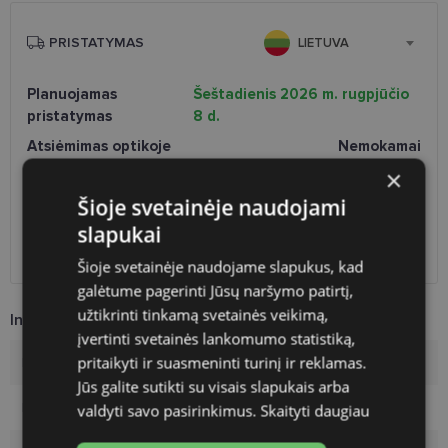
PRISTATYMAS
LIETUVA
Planuojamas
Šeštadienis 2026 m. rugpjūčio
pristatymas
8 d.
Atsiėmimas optikoje
Nemokamai
Venipak paštomatai
Nemokamai
×
LP Express paštomatai
Nemokamai
Šioje svetainėje naudojami
DPD paštomatai
Nemokamai
slapukai
Omniva paštomatai
0.50 €
DPD kurjeris
Nemokamai
Šioje svetainėje naudojame slapukus, kad
galėtume pagerinti Jūsų naršymo patirtį,
užtikrinti tinkamą svetainės veikimą,
Informacija apie prekę
įvertinti svetainės lankomumo statistiką,
pritaikyti ir suasmeninti turinį ir reklamas.
Prekės ženklas
POLAROID
Jūs galite sutikti su visais slapukais arba
Rėmelio dydis
55-17
valdyti savo pasirinkimus.
Skaityti daugiau