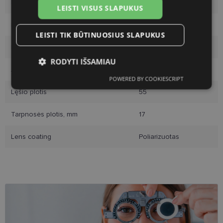
Rėmelio dydis
M
LEISTI VISUS SLAPUKUS
Rėmo spalva
black
LEISTI TIK BŪTINUOSIUS SLAPUKUS
Rėmelio medžiaga
Plastmasinis
RODYTI IŠSAMIAU
Auditorija
Vyrams
POWERED BY COOKIESCRIPT
Būtinieji
Statistikos
Rinkodaros
slapukai
slapukai
slapukai
Lęšio plotis
55
Tarpnosės plotis, mm
17
Funkciniai slapukai
Lens coating
Poliarizuotas
Būtinieji slapukai
Statistikos slapukai
Rinkodaros slapukai
Funkciniai slapukai