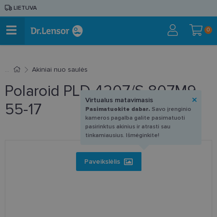
LIETUVA
0
Akiniai nuo saulės
Polaroid PLD 4207/S 807M9
Virtualus matavimasis
55-17
Pasimatuokite dabar.
Savo įrenginio
kameros pagalba galite pasimatuoti
pasirinktus akinius ir atrasti sau
tinkamiausius. Išmėginkite!
Paveikslėlis