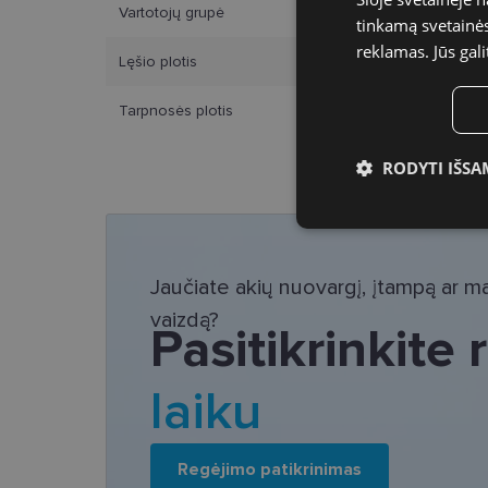
Vartotojų grupė
tinkamą svetainės 
reklamas. Jūs gali
Lęšio plotis
Tarpnosės plotis
RODYTI IŠSA
Būtinieji slap
Jaučiate akių nuovargį, įtampą ar mat
vaizdą?
Pasitikrinkite
Bū
laiku
Šie slapukai yra būtin
tačiau neatskleidžia 
saugomi Jūsų įrenginyj
Regėjimo patikrinimas
Šie būtinieji slapuka