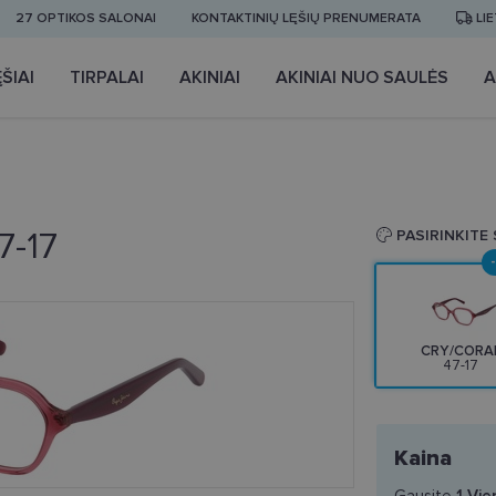
27 OPTIKOS SALONAI
KONTAKTINIŲ LĘŠIŲ PRENUMERATA
LI
ŠIAI
TIRPALAI
AKINIAI
AKINIAI NUO SAULĖS
A
7-17
PASIRINKITE
CRY/CORA
47-17
Kaina
Gausite
1
Vie