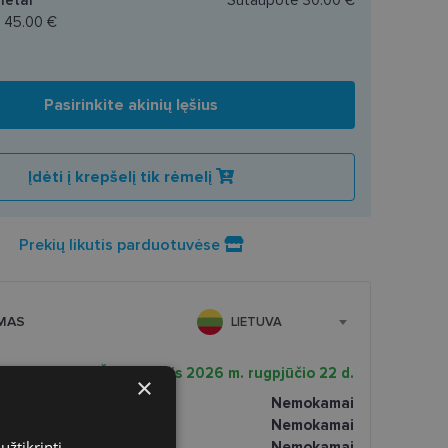
a
45.00 €
Pasirinkite akinių lęšius
Įdėti į krepšelį tik rėmelį
Prekių likutis parduotuvėse
MAS
LIETUVA
 pristatymas
Šeštadienis 2026 m. rugpjūčio 22 d.
×
ptikoje
Nemokamai
tomatai
Nemokamai
užtikrinti
paštomatai
Nemokamai