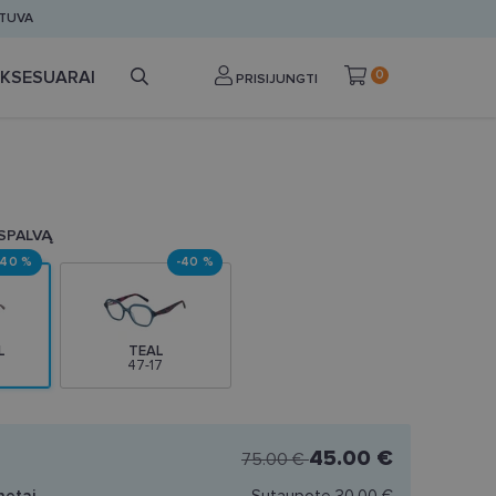
ETUVA
KSESUARAI
0
PRISIJUNGTI
 SPALVĄ
-40 %
-40 %
L
TEAL
47-17
45.00 €
75.00 €
netai
Sutaupote
30.00 €