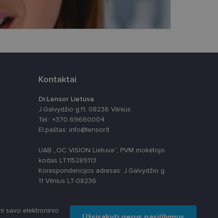
ūrimo platforma,
tainę nuo tam tikro
ormas.
Kontaktai
, atsitiktinai
iui. Patobulinant
Dr.Lensor Lietuva
ma vartotojo
J.Galvydžio g.11, 08236 Vilnius
Tel.: +370 69660004
ankytojų slapukų
El.paštas: info@lensor.lt
-Script.com slapukų
UAB „OC VISION Lietuva“, PVM mokėtojo
kodas LT115289113
Korespondencijos adresas: J.Galvydžio g.
11 Vilnius LT-08236
i savo elektroninio
Užsisakyti gerus pasiūlymus