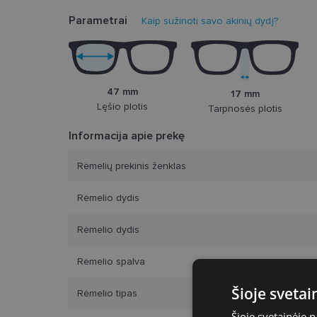
Parametrai
Kaip sužinoti savo akinių dydį?
47 mm
17 mm
Lęšio plotis
Tarpnosės plotis
Informacija apie prekę
Rėmelių prekinis ženklas
Rėmelio dydis
Rėmelio dydis
Rėmelio spalva
Šioje sveta
Rėmelio tipas
Šioje svetainėje 