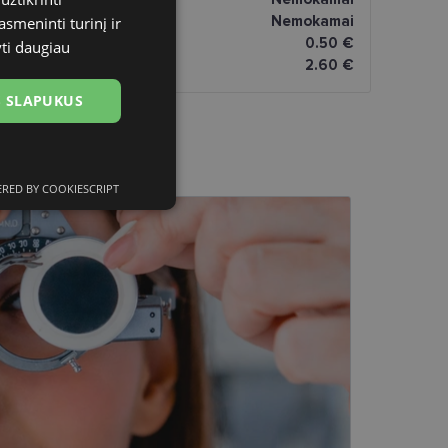
atai
Nemokamai
asmeninti turinį ir
omatai
0.50 €
yti daugiau
2.60 €
US SLAPUKUS
RED BY COOKIESCRIPT
ciniai slapukai
kai
įsta Jūsų įrenginį,
i. Šie slapukai