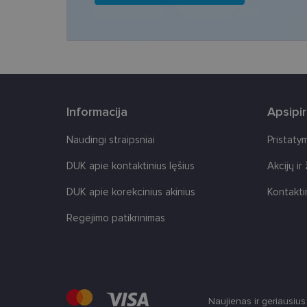
Pavadinimas
csrftoken
country_ok
shipping_country
Informacija
Apsipi
clientId
Naudingi straipsniai
Pristaty
DUK apie kontaktinius lęšius
Akcijų ir
CookieScriptConse
DUK apie korekcinius akinius
Kontakti
Regėjimo patikrinimas
Tei
Pavadinimas
Do
Naujienas ir geriausiu
Pavadinimas