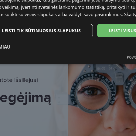
Vaikams
DPD paštom
veikimą, įvertinti svetainės lankomumo statistiką, pritaikyti ir su
Omniva pašt
te sutikti su visais slapukais arba valdyti savo pasirinkimus.
Skait
47
DPD kurjeris
LEISTI TIK BŪTINUOSIUS SLAPUKUS
LEISTI VIS
17
MIAU
POWE
ukai
Statistikos slapukai
Rinkodaros slapukai
Funk
ote išsiliejusį
 regėjimą
tinieji slapukai
Statistikos slapukai
Rinkodaros slapukai
Funkciniai slapu
i, kad galėtumėte naršyti svetainės turinį bei naudotis jo funkcijomis. Šie slapukai atpaž
Jūsų tapatybės, taip pat nerenka informacijos. Be šių slapukų tinklalapis neveiks tinkama
e, kol slapukai atlieka savo funkcijas, bet ne ilgiau kaip dvejus metus.
i nustatomi automatiškai.