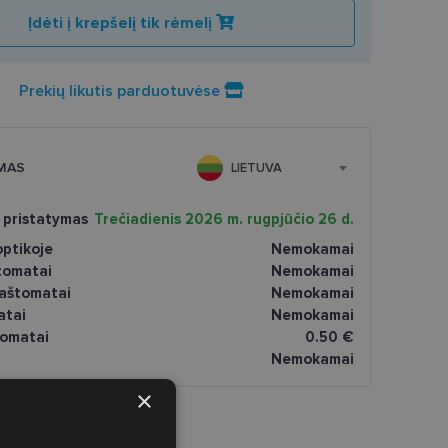
Įdėti į krepšelį tik rėmelį
Prekių likutis parduotuvėse
MAS
LIETUVA
 pristatymas
Trečiadienis 2026 m. rugpjūčio 26 d.
ptikoje
Nemokamai
tomatai
Nemokamai
paštomatai
Nemokamai
atai
Nemokamai
omatai
0.50 €
Nemokamai
×