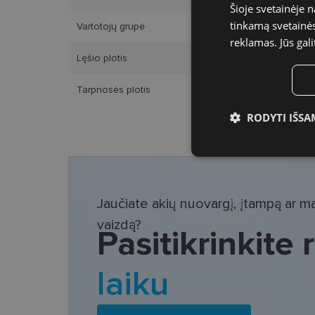
Šioje svetainėje 
tinkamą svetainės 
Vartotojų grupė
reklamas. Jūs gali
Lęšio plotis
Tarpnosės plotis
RODYTI IŠSA
Būtinieji slap
Jaučiate akių nuovargį, įtampą ar mat
vaizdą?
Pasitikrinkite
Bū
laiku
Šie slapukai yra būtin
tačiau neatskleidžia 
saugomi Jūsų įrenginyj