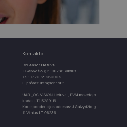
ūrimo platforma,
tainę nuo tam tikro
ormas.
Kontaktai
, atsitiktinai
iui. Patobulinant
ma vartotojo
Dr.Lensor Lietuva
J.Galvydžio g.11, 08236 Vilnius
ankytojų slapukų
Tel.: +370 69660004
-Script.com slapukų
El.paštas: info@lensor.lt
UAB „OC VISION Lietuva“, PVM mokėtojo
kodas LT115289113
Korespondencijos adresas: J.Galvydžio g.
11 Vilnius LT-08236