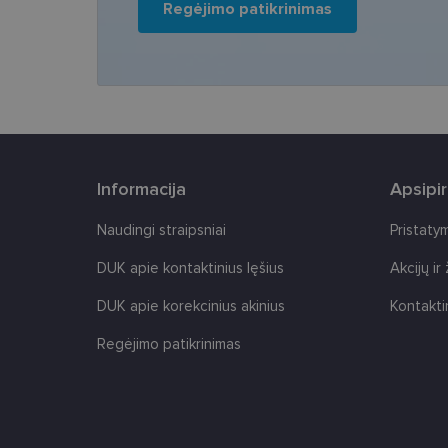
Šie būtinieji slapuka
Regėjimo patikrinimas
Pavadinimas
csrftoken
country_ok
shipping_country
Informacija
Apsipi
clientId
Naudingi straipsniai
Pristaty
CookieScriptConse
DUK apie kontaktinius lęšius
Akcijų ir
DUK apie korekcinius akinius
Kontakti
Regėjimo patikrinimas
Tei
Pavadinimas
Do