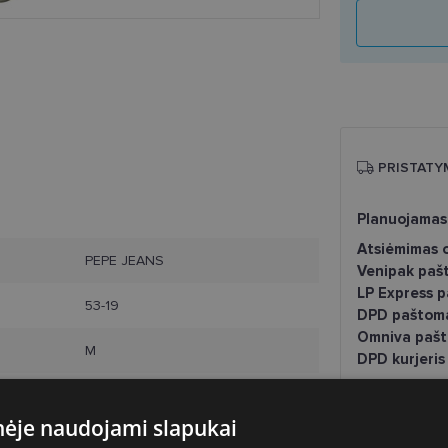
PRISTATY
Planuojamas
Atsiėmimas o
PEPE JEANS
Venipak paš
LP Express 
53-19
DPD paštom
Omniva pašt
M
DPD kurjeris
khaki
inėje naudojami slapukai
Plastmasinis