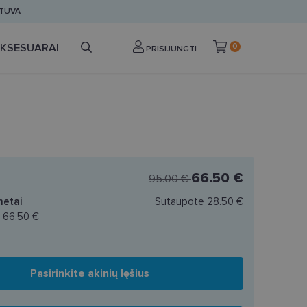
ETUVA
KSESUARAI
0
PRISIJUNGTI
66.50 €
95.00 €
netai
Sutaupote
28.50 €
a
66.50 €
Pasirinkite akinių lęšius