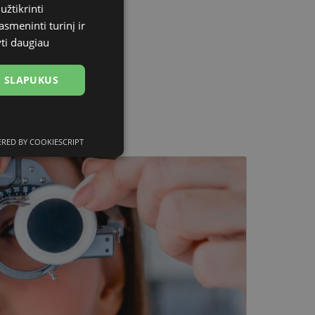
užtikrinti
asmeninti turinį ir
yti daugiau
US SLAPUKUS
RED BY COOKIESCRIPT
ciniai slapukai
kai
įsta Jūsų įrenginį,
i. Šie slapukai