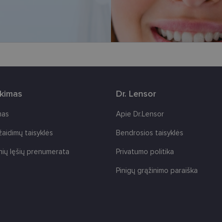
i nustatomi automatiškai.
Teikėjas
/
Galiojimas
Aprašymas
Domenas
www.lensor.lt
11 mėnesį
Šis slapukas yra susietas su „Django“ žiniatinklio k
4 savaitės
skirta „Python“. Jis sukurtas siekiant apsaugoti sve
tipo programinės įrangos atakos prieš žiniatinklio f
www.lensor.lt
1 metai
www.lensor.lt
1 metai
rkimas
Dr. Lensor
www.lensor.lt
1 metai
Slapukas naudojamas unikaliems vartotojams atskirti
sugeneruotą numerį priskiriant kliento identifikator
svetainės našumą ir funkcionalumą, ji yra naudoja
mas
Apie Dr.Lensor
patirčiai pagerinti.
nt
11 mėnesį
Šį slapuką „Cookie-Script.com“ paslauga naudoja l
 žaidimų taisyklės
Bendrosios taisyklės
CookieScript
3 savaitės
sutikimo nuostatoms prisiminti. Būtina, kad Cookie
www.lensor.lt
reklamjuostė veiktų tinkamai.
nių lęšių prenumerata
Privatumo politika
Pinigų grąžinimo paraiška
kėjas
/
Galiojimas
Aprašymas
menas