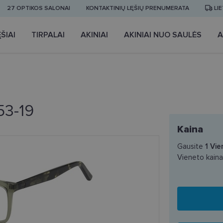
27 OPTIKOS SALONAI
KONTAKTINIŲ LĘŠIŲ PRENUMERATA
LI
ŠIAI
TIRPALAI
AKINIAI
AKINIAI NUO SAULĖS
A
53-19
Kaina
Gausite
1
Vie
Vieneto kain