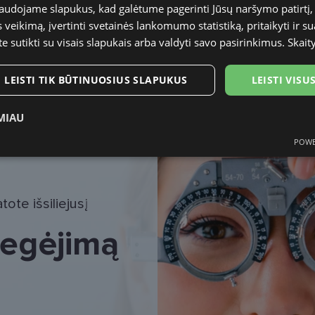
naudojame slapukus, kad galėtume pagerinti Jūsų naršymo patirtį, 
veikimą, įvertinti svetainės lankomumo statistiką, pritaikyti ir su
Vyrams
te sutikti su visais slapukais arba valdyti savo pasirinkimus.
Skait
53
LEISTI TIK BŪTINUOSIUS SLAPUKUS
LEISTI VIS
19
MIAU
POWE
ukai
Statistikos slapukai
Rinkodaros slapukai
Funk
ote išsiliejusį
 regėjimą
tinieji slapukai
Statistikos slapukai
Rinkodaros slapukai
Funkciniai slapu
i, kad galėtumėte naršyti svetainės turinį bei naudotis jo funkcijomis. Šie slapukai atpaž
Jūsų tapatybės, taip pat nerenka informacijos. Be šių slapukų tinklalapis neveiks tinkama
e, kol slapukai atlieka savo funkcijas, bet ne ilgiau kaip dvejus metus.