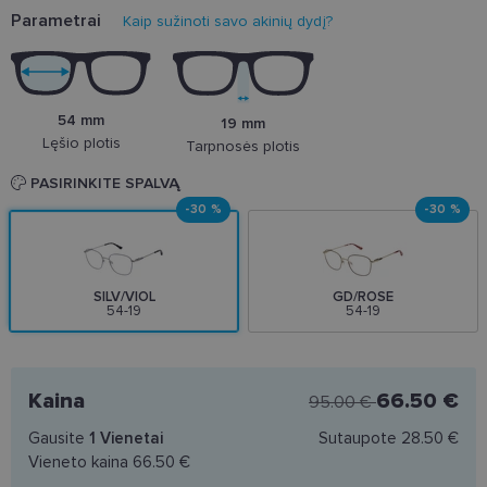
Parametrai
Kaip sužinoti savo akinių dydį?
54 mm
19 mm
Lęšio plotis
Tarpnosės plotis
PASIRINKITE SPALVĄ
-30 %
-30 %
SILV/VIOL
GD/ROSE
54-19
54-19
Kaina
66.50 €
95.00 €
Gausite
1
Vienetai
Sutaupote
28.50 €
Vieneto kaina
66.50 €