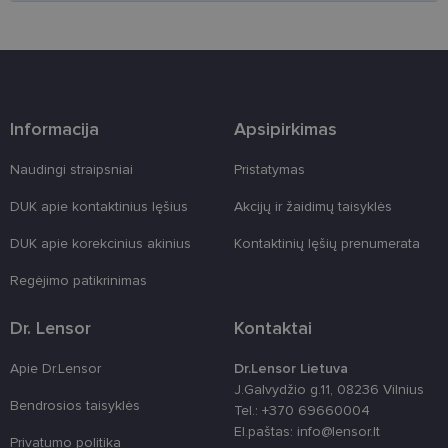
Šie būtinieji slapukai nustatomi automatiškai.
Teikėjas
/
Pavadinimas
Galiojimas
Aprašymas
Domenas
csrftoken
www.lensor.lt
11 mėnesį
Šis slapukas 
4 savaitės
susietas su
„Django“
Informacija
Apsipirkimas
žiniatinklio
kūrimo
platforma,
Naudingi straipsniai
Pristatymas
skirta „Pytho
Jis sukurtas
siekiant
DUK apie kontaktinius lęšius
Akcijų ir žaidimų taisyklės
apsaugoti
svetainę nuo
DUK apie korekcinius akinius
Kontaktinių lęšių prenumerata
tam tikro tip
programinės
įrangos atak
Regėjimo patikrinimas
prieš
žiniatinklio
formas.
Dr. Lensor
Kontaktai
country_ok
www.lensor.lt
1 metai
Apie Dr.Lensor
Dr.Lensor Lietuva
shipping_country
www.lensor.lt
1 metai
J.Galvydžio g.11, 08236 Vilnius
clientId
www.lensor.lt
1 metai
Slapukas
Bendrosios taisyklės
Tel.: +370 69660004
naudojamas
El.paštas: info@lensor.lt
unikaliems
Privatumo politika
vartotojams