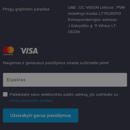
atskirti,
UAB „OC VISION Lietuva“, PVM
atsitiktinai
Pinigų grąžinimo paraiška
sugeneruotą
mokėtojo kodas LT115289113
numerį
Korespondencijos adresas:
priskiriant
kliento
J.Galvydžio g. 11 Vilnius LT-
identifikatori
08236
Patobulinant
svetainės
našumą ir
funkcionalu
ji yra
naudojama
vartotojo
patirčiai
Naujienas ir geriausius pasiūlymus visada sužinokite pirmi!
pagerinti.
Įveskite el.pašto adresą
CookieScriptConsent
11 mėnesį
Šį slapuką
CookieScript
3 savaitės
„Cookie-
www.lensor.lt
Script.com“
paslauga
naudoja
lankytojų
Pateikdami savo elektroninio pašto adresą, jūs sutinkate su
slapukų
mūsų privatumo politika
sutikimo
nuostatoms
prisiminti.
Būtina, kad
Užsisakyti gerus pasiūlymus
Cookie-
Script.com
slapukų
reklamjuostė