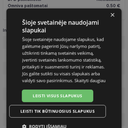
Omniva paštomatai
0.50 €
DPD kurjeris
Nemokamai
×
Šioje svetainėje naudojami
slapukai
Informacija apie prekę
Šioje svetainėje naudojame slapukus, kad
Rėmelių prekinis ženklas
PEPE JEANS
galėtume pagerinti Jūsų naršymo patirtį,
užtikrinti tinkamą svetainės veikimą,
Rėmelio dydis
54-19
įvertinti svetainės lankomumo statistiką,
pritaikyti ir suasmeninti turinį ir reklamas.
Rėmelio dydis
L
Jūs galite sutikti su visais slapukais arba
valdyti savo pasirinkimus.
Skaityti daugiau
Rėmelio spalva
silv/viol
Rėmelio tipas
Metalas
LEISTI VISUS SLAPUKUS
Vartotojų grupė
Moterims
LEISTI TIK BŪTINUOSIUS SLAPUKUS
Lęšio plotis
54
RODYTI IŠSAMIAU