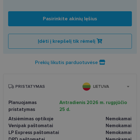
Pasirinkite akinių lęšius
Įdėti į krepšelį tik rėmelį
Prekių likutis parduotuvėse
PRISTATYMAS
LIETUVA
Planuojamas
Antradienis 2026 m. rugpjūčio
pristatymas
25 d.
Atsiėmimas optikoje
Nemokamai
Venipak paštomatai
Nemokamai
LP Express paštomatai
Nemokamai
DPD paštomatai
Nemokamai