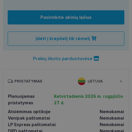
Pasirinkite akinių lęšius
Įdėti į krepšelį tik rėmelį
Prekių likutis parduotuvėse
PRISTATYMAS
LIETUVA
Planuojamas
Ketvirtadienis 2026 m. rugpjūčio
pristatymas
27 d.
Atsiėmimas optikoje
Nemokamai
Venipak paštomatai
Nemokamai
LP Express paštomatai
Nemokamai
DPD paštomatai
Nemokamai