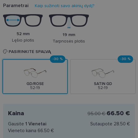
Parametrai
Kaip sužinoti savo akinių dydį?
52 mm
19 mm
Lęšio plotis
Tarpnosės plotis
PASIRINKITE SPALVĄ
-30 %
-30 %
GD/ROSE
SATIN GD
52-19
52-19
Kaina
66.50 €
95.00 €
Gausite
1
Vienetai
Sutaupote
28.50 €
Vieneto kaina
66.50 €