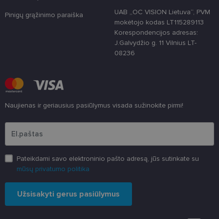
atskirti,
UAB „OC VISION Lietuva“, PVM
atsitiktinai
Pinigų grąžinimo paraiška
sugeneruotą
mokėtojo kodas LT115289113
numerį
Korespondencijos adresas:
priskiriant
kliento
J.Galvydžio g. 11 Vilnius LT-
identifikatori
08236
Patobulinant
svetainės
našumą ir
funkcionalu
ji yra
naudojama
vartotojo
patirčiai
Naujienas ir geriausius pasiūlymus visada sužinokite pirmi!
pagerinti.
Įveskite el.pašto adresą
CookieScriptConsent
11 mėnesį
Šį slapuką
CookieScript
3 savaitės
„Cookie-
www.lensor.lt
Script.com“
paslauga
naudoja
lankytojų
Pateikdami savo elektroninio pašto adresą, jūs sutinkate su
slapukų
mūsų privatumo politika
sutikimo
nuostatoms
prisiminti.
Būtina, kad
Užsisakyti gerus pasiūlymus
Cookie-
Script.com
slapukų
reklamjuostė