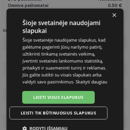
Omniva paštomatai
0.50 €
DPD kurjeris
Nemokamai
×
Šioje svetainėje naudojami
slapukai
Informacija apie prekę
Šioje svetainėje naudojame slapukus, kad
Rėmelių prekinis ženklas
PEPE JEANS
galėtume pagerinti Jūsų naršymo patirtį,
užtikrinti tinkamą svetainės veikimą,
Rėmelio dydis
52-19
įvertinti svetainės lankomumo statistiką,
pritaikyti ir suasmeninti turinį ir reklamas.
Rėmelio dydis
M
Jūs galite sutikti su visais slapukais arba
valdyti savo pasirinkimus.
Skaityti daugiau
Rėmelio spalva
gd/rose
Rėmelio tipas
Metalas
LEISTI VISUS SLAPUKUS
Vartotojų grupė
Moterims
LEISTI TIK BŪTINUOSIUS SLAPUKUS
Lęšio plotis
52
RODYTI IŠSAMIAU