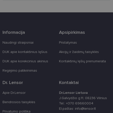
Šie būtinieji slapukai nustatomi automatiškai.
Teikėjas
/
Pavadinimas
Galiojimas
Aprašymas
Domenas
csrftoken
www.lensor.lt
11 mėnesį
Šis slapukas 
4 savaitės
susietas su
„Django“
Informacija
Apsipirkimas
žiniatinklio
kūrimo
platforma,
Naudingi straipsniai
Pristatymas
skirta „Pytho
Jis sukurtas
siekiant
DUK apie kontaktinius lęšius
Akcijų ir žaidimų taisyklės
apsaugoti
svetainę nuo
DUK apie korekcinius akinius
Kontaktinių lęšių prenumerata
tam tikro tip
programinės
įrangos atak
Regėjimo patikrinimas
prieš
žiniatinklio
formas.
Dr. Lensor
Kontaktai
country_ok
www.lensor.lt
1 metai
Apie Dr.Lensor
Dr.Lensor Lietuva
shipping_country
www.lensor.lt
1 metai
J.Galvydžio g.11, 08236 Vilnius
clientId
www.lensor.lt
1 metai
Slapukas
Bendrosios taisyklės
Tel.: +370 69660004
naudojamas
El.paštas: info@lensor.lt
unikaliems
Privatumo politika
vartotojams