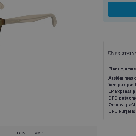
PRISTATY
Planuojamas
Atsiėmimas o
Venipak paš
LP Express 
DPD paštom
Omniva pašt
DPD kurjeris
LONGCHAMP