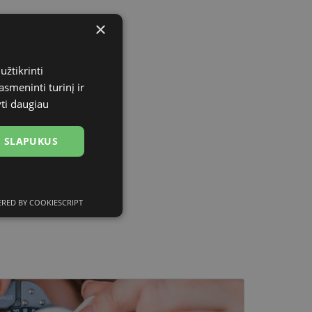
×
užtikrinti
asmeninti turinį ir
yti daugiau
US SLAPUKUS
RED BY COOKIESCRIPT
ciniai slapukai
kai