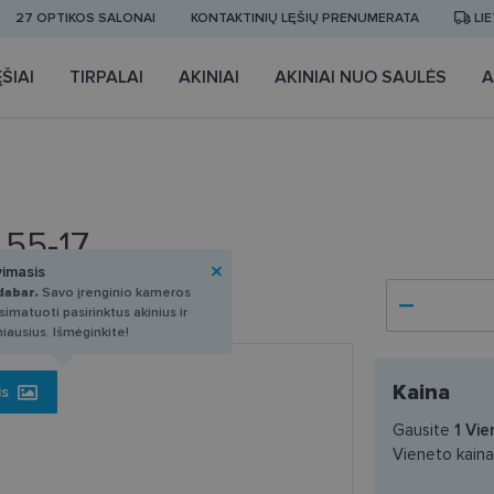
27 OPTIKOS SALONAI
KONTAKTINIŲ LĘŠIŲ PRENUMERATA
LI
ŠIAI
TIRPALAI
AKINIAI
AKINIAI NUO SAULĖS
A
 55-17
vimasis
dabar.
Savo įrenginio kameros
imatuoti pasirinktus akinius ir
miausius. Išmėginkite!
Kaina
is
Gausite
1
Vie
Vieneto kain