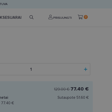
ETUVA
KSESUARAI
0
PRISIJUNGTI
77.40 €
129.00 €
netai
Sutaupote
51.60 €
a
77.40 €