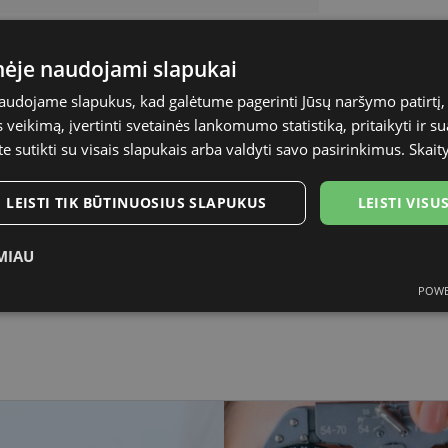
55-17
inėje naudojami slapukai
M
naudojame slapukus, kad galėtume pagerinti Jūsų naršymo patirtį, 
veikimą, įvertinti svetainės lankomumo statistiką, pritaikyti ir su
havana
te sutikti su visais slapukais arba valdyti savo pasirinkimus.
Skait
Plastmasinis
LEISTI TIK BŪTINUOSIUS SLAPUKUS
LEISTI VIS
Moterims
MIAU
55
POWE
ukai
Statistikos slapukai
Rinkodaros slapukai
Funk
17
tinieji slapukai
Statistikos slapukai
Rinkodaros slapukai
Funkciniai slapu