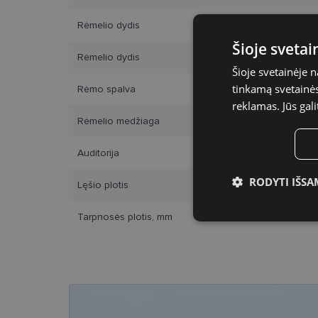
Rėmelio dydis
Šioje sveta
Rėmelio dydis
Šioje svetainėje 
tinkamą svetainės 
Rėmo spalva
reklamas. Jūs gali
Rėmelio medžiaga
Auditorija
RODYTI IŠSA
Lęšio plotis
Būtinieji slap
Tarpnosės plotis, mm
Bū