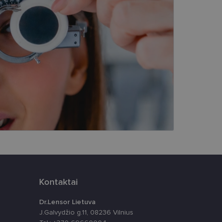
įsta Jūsų įrenginį,
i. Šie slapukai
ūrimo platforma,
tainę nuo tam tikro
ormas.
, atsitiktinai
iui. Patobulinant
ma vartotojo
ankytojų slapukų
Kontaktai
-Script.com slapukų
Dr.Lensor Lietuva
J.Galvydžio g.11, 08236 Vilnius