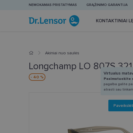
NEMOKAMAS PRISTATYMAS
GRĄŽINIMO GARANTIJA
KONTAKTINIAI LĘ
Akiniai nuo saulės
Longchamp LO 807S 321
Virtualus mata
- 40 %
Pasimatuokite 
pagalba galite pas
atrasti sau tinka
Paveikslėl