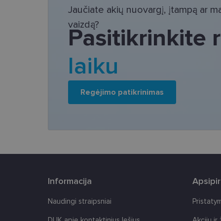
Jaučiate akių nuovargį, įtampą ar mat
Šie slapukai yra būtin
vaizdą?
tačiau neatskleidžia 
Pasitikrinkite
saugomi Jūsų įrenginyj
Šie būtinieji slapuka
laiku
Pavadinimas
csrftoken
Regėjimo patikrinimas
country_ok
shipping_country
clientId
CookieScriptConse
Informacija
Apsipi
Naudingi straipsniai
Pristaty
DUK apie kontaktinius lęšius
Akcijų ir