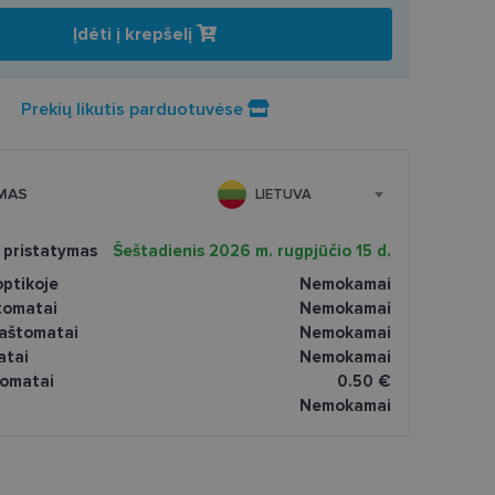
Įdėti į krepšelį
Prekių likutis parduotuvėse
MAS
LIETUVA
 pristatymas
Šeštadienis 2026 m. rugpjūčio 15 d.
ptikoje
Nemokamai
tomatai
Nemokamai
paštomatai
Nemokamai
atai
Nemokamai
omatai
0.50 €
Nemokamai