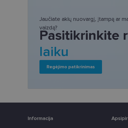
Bū
Šie slapukai yra būtin
Jaučiate akių nuovargį, įtampą ar mat
tačiau neatskleidžia 
saugomi Jūsų įrenginyj
vaizdą?
Pasitikrinkite
Šie būtinieji slapuka
Pavadinimas
laiku
csrftoken
Regėjimo patikrinimas
country_ok
shipping_country
clientId
CookieScriptConse
Informacija
Apsipi