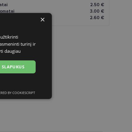
atai
2.50 €
omatai
3.00 €
×
2.60 €
užtikrinti
asmeninti turinį ir
yti daugiau
US SLAPUKUS
RED BY COOKIESCRIPT
ciniai slapukai