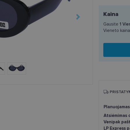
Kaina
Gausite
1
Vie
Vieneto kain
PRISTATY
Planuojamas
Atsiėmimas o
Venipak paš
LP Express 