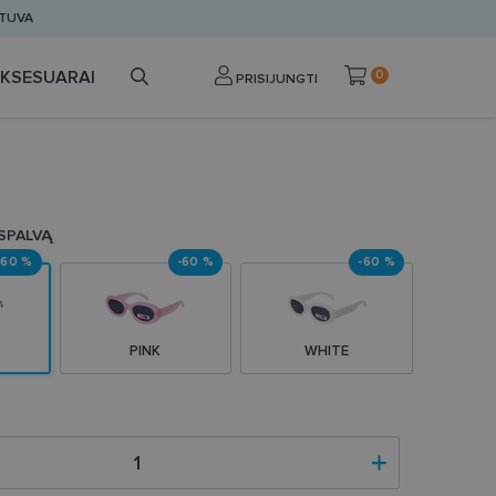
ETUVA
KSESUARAI
0
PRISIJUNGTI
 SPALVĄ
-60 %
-60 %
-60 %
PINK
WHITE