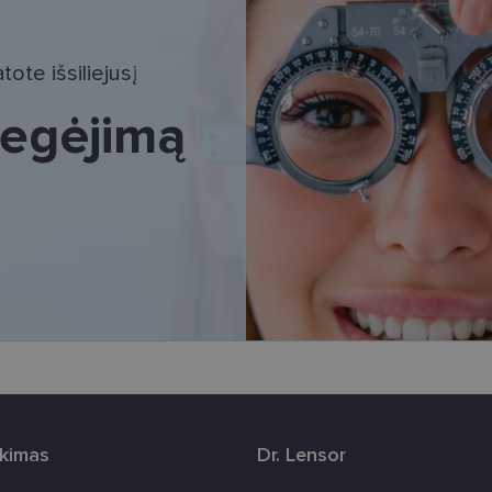
tinieji slapukai
Statistikos slapukai
Rinkodaros slapukai
Funkciniai slapu
i, kad galėtumėte naršyti svetainės turinį bei naudotis jo funkcijomis. Šie slapukai atpaž
ote išsiliejusį
Jūsų tapatybės, taip pat nerenka informacijos. Be šių slapukų tinklalapis neveiks tinkama
e, kol slapukai atlieka savo funkcijas, bet ne ilgiau kaip dvejus metus.
 regėjimą
i nustatomi automatiškai.
Teikėjas
/
Galiojimas
Aprašymas
Domenas
www.lensor.lt
11 mėnesį
Šis slapukas yra susietas su „Django“ žiniatinklio k
4 savaitės
skirta „Python“. Jis sukurtas siekiant apsaugoti sve
tipo programinės įrangos atakos prieš žiniatinklio f
www.lensor.lt
1 metai
www.lensor.lt
1 metai
www.lensor.lt
1 metai
Slapukas naudojamas unikaliems vartotojams atskirti
sugeneruotą numerį priskiriant kliento identifikator
svetainės našumą ir funkcionalumą, ji yra naudoja
patirčiai pagerinti.
nt
11 mėnesį
Šį slapuką „Cookie-Script.com“ paslauga naudoja l
CookieScript
3 savaitės
sutikimo nuostatoms prisiminti. Būtina, kad Cookie
www.lensor.lt
reklamjuostė veiktų tinkamai.
rkimas
Dr. Lensor