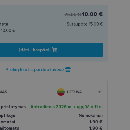
10.00 €
25.00 €
netai
Sutaupote
15.00 €
a
10.00 €
Įdėti į krepšelį
Prekių likutis parduotuvėse
MAS
LIETUVA
 pristatymas
Antradienis 2026 m. rugpjūčio 11 d.
ptikoje
Nemokamai
tomatai
1.90 €
paštomatai
1.90 €