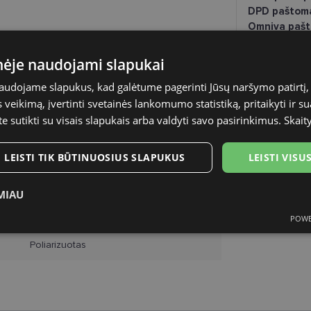
DPD paštom
Omniva pašt
DPD kurjeris
KOOLKIDS
inėje naudojami slapukai
naudojame slapukus, kad galėtume pagerinti Jūsų naršymo patirtį, 
42-16
veikimą, įvertinti svetainės lankomumo statistiką, pritaikyti ir su
te sutikti su visais slapukais arba valdyti savo pasirinkimus.
Skait
black
Plastmasinis
LEISTI TIK BŪTINUOSIUS SLAPUKUS
LEISTI VIS
Vaikams
MIAU
-
POWE
ukai
Statistikos slapukai
Rinkodaros slapukai
Funk
Poliarizuotas