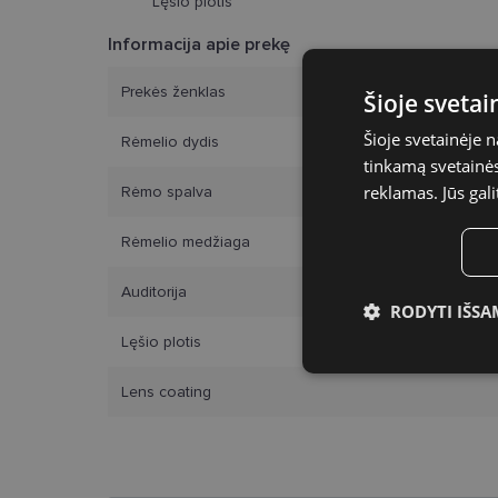
Lęšio plotis
Informacija apie prekę
Prekės ženklas
Šioje sveta
Šioje svetainėje 
Rėmelio dydis
tinkamą svetainės 
reklamas. Jūs gali
Rėmo spalva
Rėmelio medžiaga
Auditorija
RODYTI IŠSA
Lęšio plotis
Būtinieji slap
Lens coating