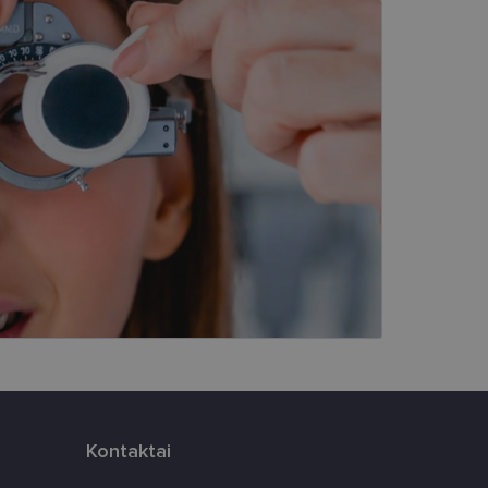
kai
įsta Jūsų įrenginį,
i. Šie slapukai
ūrimo platforma,
tainę nuo tam tikro
ormas.
, atsitiktinai
iui. Patobulinant
ma vartotojo
ankytojų slapukų
-Script.com slapukų
Kontaktai