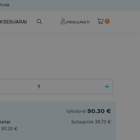
ETUVA
KSESUARAI
0
PRISIJUNGTI
90.30 €
129.00 €
netai
Sutaupote
38.70 €
a
90.30 €