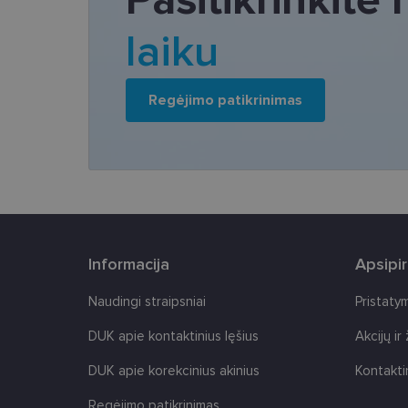
tačiau neatskleidžia 
saugomi Jūsų įrenginyj
laiku
Šie būtinieji slapuka
Pavadinimas
Regėjimo patikrinimas
csrftoken
country_ok
shipping_country
clientId
Informacija
Apsipi
CookieScriptConse
Naudingi straipsniai
Pristaty
DUK apie kontaktinius lęšius
Akcijų ir
DUK apie korekcinius akinius
Kontakti
Regėjimo patikrinimas