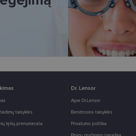
Jūsų tapatybės, taip pat nerenka informacijos. Be šių slapukų tinklalapis neveiks tinkama
e, kol slapukai atlieka savo funkcijas, bet ne ilgiau kaip dvejus metus.
i nustatomi automatiškai.
Teikėjas
/
Galiojimas
Aprašymas
Domenas
www.lensor.lt
11 mėnesį
Šis slapukas yra susietas su „Django“ žiniatinklio k
4 savaitės
skirta „Python“. Jis sukurtas siekiant apsaugoti sve
tipo programinės įrangos atakos prieš žiniatinklio f
www.lensor.lt
1 metai
www.lensor.lt
1 metai
www.lensor.lt
1 metai
Slapukas naudojamas unikaliems vartotojams atskirti
sugeneruotą numerį priskiriant kliento identifikator
svetainės našumą ir funkcionalumą, ji yra naudoja
rkimas
Dr. Lensor
patirčiai pagerinti.
nt
11 mėnesį
Šį slapuką „Cookie-Script.com“ paslauga naudoja l
CookieScript
mas
Apie Dr.Lensor
3 savaitės
sutikimo nuostatoms prisiminti. Būtina, kad Cookie
www.lensor.lt
reklamjuostė veiktų tinkamai.
 žaidimų taisyklės
Bendrosios taisyklės
nių lęšių prenumerata
Privatumo politika
Pinigų grąžinimo paraiška