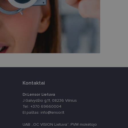
i. Šie slapukai
ūrimo platforma,
tainę nuo tam tikro
ormas.
, atsitiktinai
iui. Patobulinant
ma vartotojo
Kontaktai
ankytojų slapukų
Dr.Lensor Lietuva
-Script.com slapukų
J.Galvydžio g.11, 08236 Vilnius
Tel.: +370 69660004
El.paštas: info@lensor.lt
UAB „OC VISION Lietuva“, PVM mokėtojo