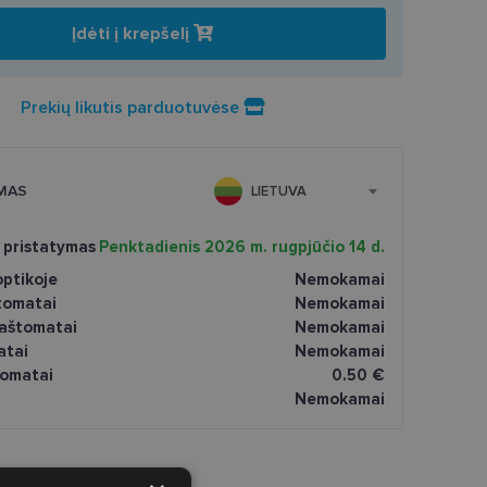
Įdėti į krepšelį
Prekių likutis parduotuvėse
MAS
LIETUVA
 pristatymas
Penktadienis 2026 m. rugpjūčio 14 d.
ptikoje
Nemokamai
tomatai
Nemokamai
paštomatai
Nemokamai
atai
Nemokamai
omatai
0.50 €
Nemokamai