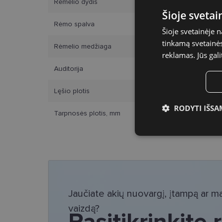
Rėmelio dydis
Šioje sveta
Rėmo spalva
Šioje svetainėje 
tinkamą svetainės 
Rėmelio medžiaga
reklamas. Jūs gali
Auditorija
Lęšio plotis
RODYTI IŠSA
Tarpnosės plotis, mm
Būtinieji slap
Jaučiate akių nuovargį, įtampą ar mat
Bū
vaizdą?
Pasitikrinkite
Šie slapukai yra būtin