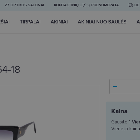
27 OPTIKOS SALONAI
KONTAKTINIŲ LĘŠIŲ PRENUMERATA
LI
ŠIAI
TIRPALAI
AKINIAI
AKINIAI NUO SAULĖS
A
54-18
Kaina
Gausite
1
Vie
Vieneto kain