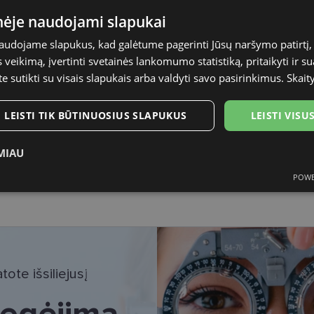
M
inėje naudojami slapukai
black
naudojame slapukus, kad galėtume pagerinti Jūsų naršymo patirtį, 
veikimą, įvertinti svetainės lankomumo statistiką, pritaikyti ir su
Plastmasinis
te sutikti su visais slapukais arba valdyti savo pasirinkimus.
Skait
Moterims
LEISTI TIK BŪTINUOSIUS SLAPUKUS
LEISTI VIS
54
MIAU
18
POWE
ukai
Statistikos slapukai
Rinkodaros slapukai
Funk
ote išsiliejusį
tinieji slapukai
Statistikos slapukai
Rinkodaros slapukai
Funkciniai slapu
 regėjimą
i, kad galėtumėte naršyti svetainės turinį bei naudotis jo funkcijomis. Šie slapukai atpaž