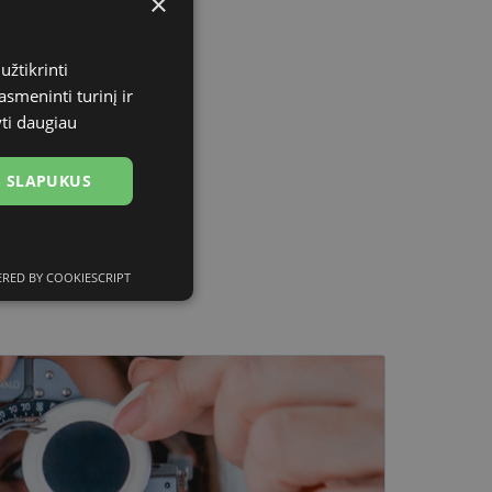
×
užtikrinti
asmeninti turinį ir
yti daugiau
US SLAPUKUS
RED BY COOKIESCRIPT
ciniai slapukai
kai
įsta Jūsų įrenginį,