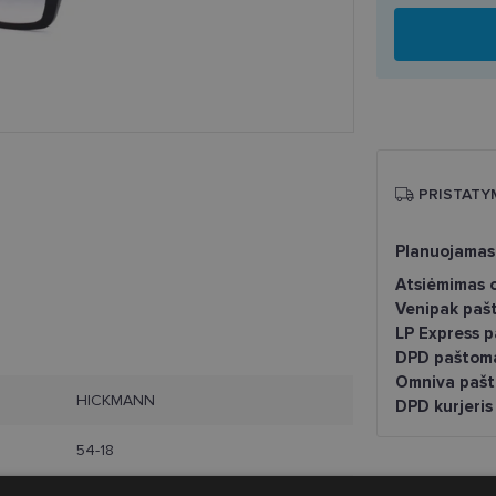
PRISTATY
Planuojamas
Atsiėmimas o
Venipak paš
LP Express 
DPD paštom
Omniva pašt
HICKMANN
DPD kurjeris
54-18