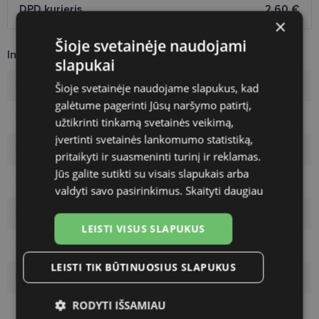
DPD kurjeris
2.60 €
×
Šioje svetainėje naudojami
Informacija apie prekę
slapukai
Rėmelių prekinis ženklas
DIVERSO
Šioje svetainėje naudojame slapukus, kad
galėtume pagerinti Jūsų naršymo patirtį,
Rėmelio dydis
54-19
užtikrinti tinkamą svetainės veikimą,
įvertinti svetainės lankomumo statistiką,
Rėmelio dydis
L
pritaikyti ir suasmeninti turinį ir reklamas.
Jūs galite sutikti su visais slapukais arba
Rėmelio spalva
black
valdyti savo pasirinkimus.
Skaityti daugiau
Rėmelio tipas
Plastmasinis
LEISTI VISUS SLAPUKUS
Vartotojų grupė
Moterims
LEISTI TIK BŪTINUOSIUS SLAPUKUS
Lęšio plotis
54
RODYTI IŠSAMIAU
Tarpnosės plotis
19