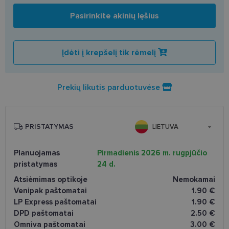
Pasirinkite akinių lęšius
Įdėti į krepšelį tik rėmelį
Prekių likutis parduotuvėse
PRISTATYMAS
LIETUVA
Planuojamas
Pirmadienis 2026 m. rugpjūčio
pristatymas
24 d.
Atsiėmimas optikoje
Nemokamai
Venipak paštomatai
1.90 €
LP Express paštomatai
1.90 €
DPD paštomatai
2.50 €
Omniva paštomatai
3.00 €