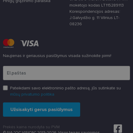
Pinigų grąžinimo paraiška
atsitiktinai
mokėtojo kodas LT115289113
sugeneruotą
Korespondencijos adresas:
numerį
priskiriant
J.Galvydžio g. 11 Vilnius LT-
kliento
08236
identifikatori
Patobulinant
svetainės
našumą ir
funkcionalu
ji yra
naudojama
vartotojo
Naujienas ir geriausius pasiūlymus visada sužinokite pirmi!
patirčiai
pagerinti.
Įveskite el.pašto adresą
CookieScriptConsent
11 mėnesį
Šį slapuką
CookieScript
3 savaitės
„Cookie-
www.lensor.lt
Script.com“
paslauga
naudoja
Pateikdami savo elektroninio pašto adresą, jūs sutinkate su
lankytojų
mūsų privatumo politika
slapukų
sutikimo
nuostatoms
prisiminti.
Užsisakyti gerus pasiūlymus
Būtina, kad
Cookie-
Script.com
slapukų
Prekės kaina nurodyta su PVM
reklamjuostė
veiktų
© SIA "OC VISION" 2013-2026. Visos teisės saugomos.