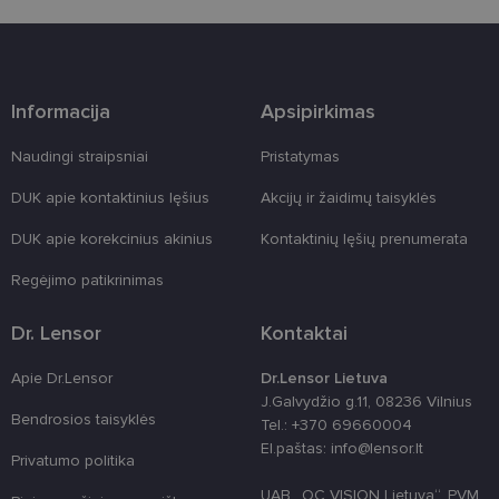
Šie būtinieji slapukai nustatomi automatiškai.
Teikėjas
/
Pavadinimas
Galiojimas
Aprašymas
Domenas
csrftoken
www.lensor.lt
11 mėnesį
Šis slapukas 
4 savaitės
susietas su
Informacija
Apsipirkimas
„Django“
žiniatinklio
kūrimo
Naudingi straipsniai
Pristatymas
platforma,
skirta „Pytho
Jis sukurtas
DUK apie kontaktinius lęšius
Akcijų ir žaidimų taisyklės
siekiant
apsaugoti
DUK apie korekcinius akinius
Kontaktinių lęšių prenumerata
svetainę nuo
tam tikro tip
programinės
Regėjimo patikrinimas
įrangos atak
prieš
žiniatinklio
Dr. Lensor
Kontaktai
formas.
country_ok
www.lensor.lt
1 metai
Apie Dr.Lensor
Dr.Lensor Lietuva
J.Galvydžio g.11, 08236 Vilnius
shipping_country
www.lensor.lt
1 metai
Bendrosios taisyklės
Tel.: +370 69660004
clientId
www.lensor.lt
1 metai
Slapukas
El.paštas: info@lensor.lt
naudojamas
Privatumo politika
unikaliems
vartotojams
UAB „OC VISION Lietuva“, PVM
atskirti,