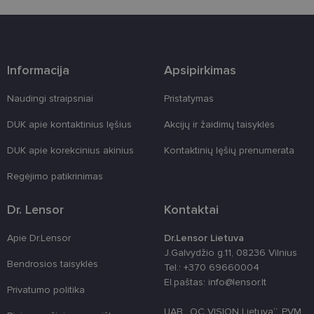
Šie būtinieji slapukai nustatomi automatiškai.
Teikėjas
/
Pavadinimas
Galiojimas
Aprašymas
Domenas
csrftoken
www.lensor.lt
11 mėnesį
Šis slapukas 
4 savaitės
susietas su
Informacija
Apsipirkimas
„Django“
žiniatinklio
kūrimo
Naudingi straipsniai
Pristatymas
platforma,
skirta „Pytho
Jis sukurtas
DUK apie kontaktinius lęšius
Akcijų ir žaidimų taisyklės
siekiant
apsaugoti
DUK apie korekcinius akinius
Kontaktinių lęšių prenumerata
svetainę nuo
tam tikro tip
programinės
Regėjimo patikrinimas
įrangos atak
prieš
žiniatinklio
Dr. Lensor
Kontaktai
formas.
country_ok
www.lensor.lt
1 metai
Apie Dr.Lensor
Dr.Lensor Lietuva
J.Galvydžio g.11, 08236 Vilnius
shipping_country
www.lensor.lt
1 metai
Bendrosios taisyklės
Tel.: +370 69660004
clientId
www.lensor.lt
1 metai
Slapukas
El.paštas: info@lensor.lt
naudojamas
Privatumo politika
unikaliems
vartotojams
UAB „OC VISION Lietuva“, PVM
atskirti,