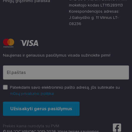
Pinigų grąžinimo paraiška
atsitiktinai
mokėtojo kodas LT115289113
sugeneruotą
Korespondencijos adresas:
numerį
priskiriant
J.Galvydžio g. 11 Vilnius LT-
kliento
08236
identifikatori
Patobulinant
svetainės
našumą ir
funkcionalu
ji yra
naudojama
vartotojo
Naujienas ir geriausius pasiūlymus visada sužinokite pirmi!
patirčiai
pagerinti.
Įveskite el.pašto adresą
CookieScriptConsent
11 mėnesį
Šį slapuką
CookieScript
3 savaitės
„Cookie-
www.lensor.lt
Script.com“
paslauga
naudoja
Pateikdami savo elektroninio pašto adresą, jūs sutinkate su
lankytojų
mūsų privatumo politika
slapukų
sutikimo
nuostatoms
prisiminti.
Užsisakyti gerus pasiūlymus
Būtina, kad
Cookie-
Script.com
slapukų
Prekės kaina nurodyta su PVM
reklamjuostė
veiktų
© SIA "OC VISION" 2013-2026. Visos teisės saugomos.