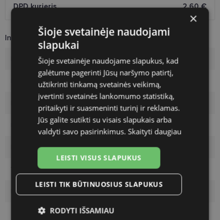
DPD kurjeris
2.60 €
×
Šioje svetainėje naudojami
Informacija apie prekę
slapukai
Rėmelių prekinis ženklas
DIVERSO
Šioje svetainėje naudojame slapukus, kad
galėtume pagerinti Jūsų naršymo patirtį,
Rėmelio dydis
54-17
užtikrinti tinkamą svetainės veikimą,
įvertinti svetainės lankomumo statistiką,
Rėmelio dydis
M
pritaikyti ir suasmeninti turinį ir reklamas.
Jūs galite sutikti su visais slapukais arba
Rėmelio spalva
black gunm
valdyti savo pasirinkimus.
Skaityti daugiau
Rėmelio tipas
Metalas
LEISTI VISUS SLAPUKUS
Vartotojų grupė
Vyrams
LEISTI TIK BŪTINUOSIUS SLAPUKUS
Lęšio plotis
54
RODYTI IŠSAMIAU
Tarpnosės plotis
17