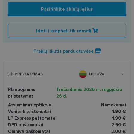
Pasirinkite akinių lęšius
Įdėti į krepšelį tik rėmelį
Prekių likutis parduotuvėse
PRISTATYMAS
LIETUVA
Planuojamas
Trečiadienis 2026 m. rugpjūčio
pristatymas
26 d.
Atsiėmimas optikoje
Nemokamai
Venipak paštomatai
1.90 €
LP Express paštomatai
1.90 €
DPD paštomatai
2.50 €
Omniva paštomatai
3.00 €