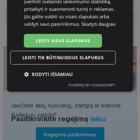
įvertinti svetainės lankomumo statistiką,
Tarpnosės plotis, mm
21
pritaikyti ir suasmeninti turinį ir reklamas.
Jūs galite sutikti su visais slapukais arba
Lens coating
Poliarizuotas
valdyti savo pasirinkimus.
Skaityti daugiau
LEISTI VISUS SLAPUKUS
LEISTI TIK BŪTINUOSIUS SLAPUKUS
RODYTI IŠSAMIAU
POWERED BY COOKIESCRIPT
Būtinieji
Statistikos
Rinkodaros
slapukai
slapukai
slapukai
Jaučiate akių nuovargį, įtampą ar matote
išsiliejusį vaizdą?
Funkciniai slapukai
Pasitikrinkite regėjimą
laiku
Regėjimo patikrinimas