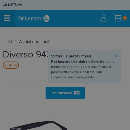
LIETUVA
0
Akiniai nuo saulės
Diverso 94380 C2 51-21
Virtualus matavimasis
Pasimatuokite dabar.
Savo įrenginio
- 60 %
kameros pagalba galite pasimatuoti
pasirinktus akinius ir atrasti sau
tinkamiausius. Išmėginkite!
Paveikslėlis