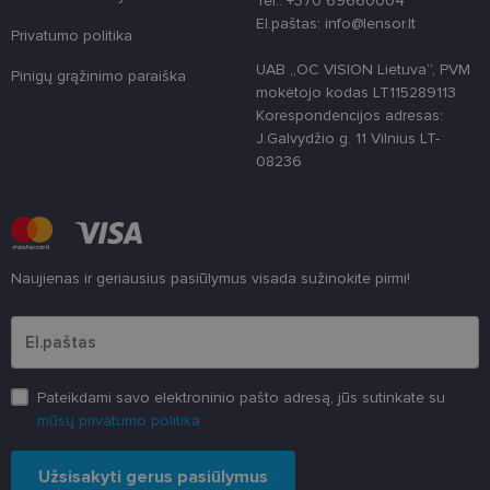
Tel.: +370 69660004
apsaugoti
El.paštas: info@lensor.lt
svetainę nuo
Privatumo politika
tam tikro tip
programinės
UAB „OC VISION Lietuva“, PVM
Pinigų grąžinimo paraiška
įrangos atak
prieš
mokėtojo kodas LT115289113
žiniatinklio
Korespondencijos adresas:
formas.
J.Galvydžio g. 11 Vilnius LT-
country_ok
www.lensor.lt
1 metai
08236
shipping_country
www.lensor.lt
1 metai
clientId
www.lensor.lt
1 metai
Slapukas
naudojamas
unikaliems
vartotojams
Naujienas ir geriausius pasiūlymus visada sužinokite pirmi!
atskirti,
atsitiktinai
Įveskite el.pašto adresą
sugeneruotą
numerį
priskiriant
kliento
identifikatori
Patobulinant
Pateikdami savo elektroninio pašto adresą, jūs sutinkate su
svetainės
našumą ir
mūsų privatumo politika
funkcionalu
ji yra
naudojama
Užsisakyti gerus pasiūlymus
vartotojo