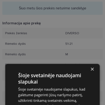
Šiuo metu šios prekės neturime sandėlyje
Informacija apie prekę
Prekės ženklas
DIVERSO
Rėmelio dydis
51-21
Rėmelio dydis
M
Rėmo spalva
brown tort
×
Šioje svetainėje naudojami
Rėmelio medžiaga
Plastmasinis
slapukai
Auditorija
Vyrams
Šioje svetainėje naudojame slapukus, kad
galėtume pagerinti Jūsų naršymo patirtį,
Lęšio plotis
51
užtikrinti tinkamą svetainės veikimą,