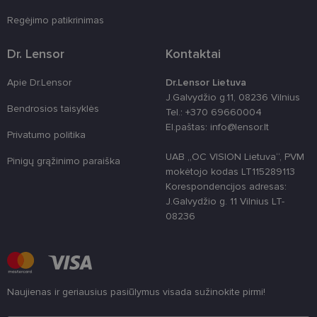
shipping_country
www.lensor.lt
1 metai
Regėjimo patikrinimas
clientId
www.lensor.lt
1 metai
Slapukas
naudojamas
Dr. Lensor
Kontaktai
unikaliems
vartotojams
atskirti,
Apie Dr.Lensor
Dr.Lensor Lietuva
atsitiktinai
J.Galvydžio g.11, 08236 Vilnius
sugeneruotą
numerį
Bendrosios taisyklės
Tel.: +370 69660004
priskiriant
El.paštas: info@lensor.lt
kliento
Privatumo politika
identifikatori
Patobulinant
UAB „OC VISION Lietuva“, PVM
svetainės
Pinigų grąžinimo paraiška
našumą ir
mokėtojo kodas LT115289113
funkcionalu
Korespondencijos adresas:
ji yra
naudojama
J.Galvydžio g. 11 Vilnius LT-
vartotojo
08236
patirčiai
pagerinti.
CookieScriptConsent
11 mėnesį
Šį slapuką
CookieScript
3 savaitės
„Cookie-
www.lensor.lt
Script.com“
paslauga
naudoja
Naujienas ir geriausius pasiūlymus visada sužinokite pirmi!
lankytojų
slapukų
Įveskite el.pašto adresą
sutikimo