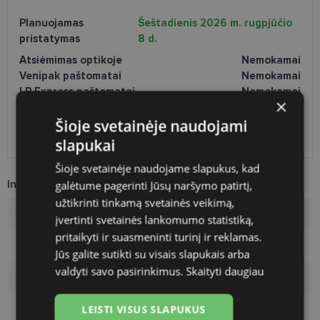
Planuojamas
Šeštadienis 2026 m. rugpjūčio
pristatymas
8 d.
Atsiėmimas optikoje
Nemokamai
Venipak paštomatai
Nemokamai
LP Express paštomatai
Nemokamai
×
DPD paštomatai
Nemokamai
Šioje svetainėje naudojami
Omniva paštomatai
0.50 €
DPD kurjeris
2.60 €
slapukai
Šioje svetainėje naudojame slapukus, kad
Informacija apie prekę
galėtume pagerinti Jūsų naršymo patirtį,
užtikrinti tinkamą svetainės veikimą,
Prekės ženklas
AVANGLION
įvertinti svetainės lankomumo statistiką,
pritaikyti ir suasmeninti turinį ir reklamas.
Rėmelio dydis
52-22
Jūs galite sutikti su visais slapukais arba
valdyti savo pasirinkimus.
Skaityti daugiau
Rėmelio dydis
L
LEISTI VISUS SLAPUKUS
Rėmo spalva
black