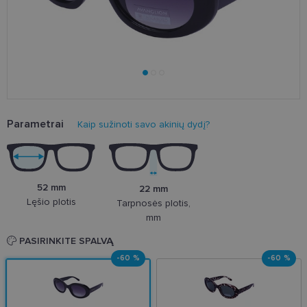
Parametrai
Kaip sužinoti savo akinių dydį?
52 mm
22 mm
Lęšio plotis
Tarpnosės plotis,
mm
PASIRINKITE SPALVĄ
-60 %
-60 %