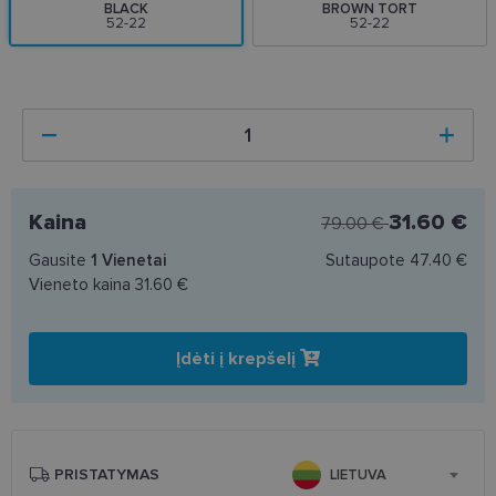
BLACK
BROWN TORT
52-22
52-22
Kaina
31.60 €
79.00 €
Gausite
1
Vienetai
Sutaupote
47.40 €
Vieneto kaina
31.60 €
Įdėti į krepšelį
PRISTATYMAS
LIETUVA