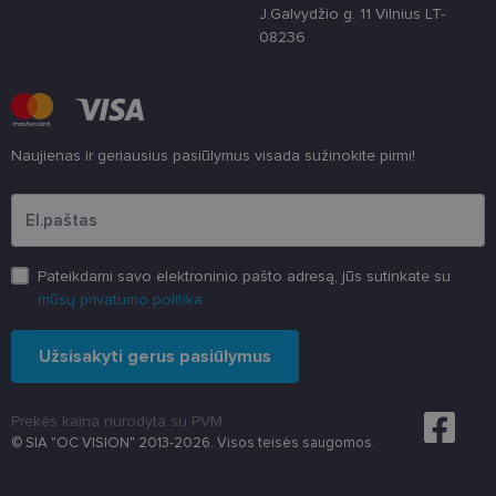
J.Galvydžio g. 11 Vilnius LT-
įrangos atak
prieš
08236
žiniatinklio
formas.
country_ok
www.lensor.lt
1 metai
shipping_country
www.lensor.lt
1 metai
Naujienas ir geriausius pasiūlymus visada sužinokite pirmi!
clientId
www.lensor.lt
1 metai
Slapukas
naudojamas
Įveskite el.pašto adresą
unikaliems
vartotojams
atskirti,
atsitiktinai
sugeneruotą
numerį
Pateikdami savo elektroninio pašto adresą, jūs sutinkate su
priskiriant
kliento
mūsų privatumo politika
identifikatori
Patobulinant
svetainės
Užsisakyti gerus pasiūlymus
našumą ir
funkcionalu
ji yra
naudojama
vartotojo
Prekės kaina nurodyta su PVM
patirčiai
© SIA "OC VISION" 2013-2026. Visos teisės saugomos.
pagerinti.
CookieScriptConsent
11 mėnesį
Šį slapuką
CookieScript