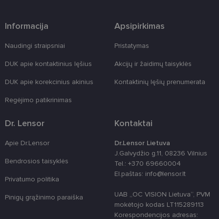
Būtinieji slapukai
Statistikos slapukai
Rinkodaros slapukai
Funkciniai slapukai
Informacija
Apsipirkimas
Šie slapukai yra būtini, kad galėtumėte naršyti
svetainės turinį bei naudotis jo funkcijomis. Šie
Naudingi straipsniai
Pristatymas
slapukai atpažįsta Jūsų įrenginį, tačiau neatskleidžia
Jūsų tapatybės, taip pat nerenka informacijos. Be šių
DUK apie kontaktinius lęšius
Akcijų ir žaidimų taisyklės
slapukų tinklalapis neveiks tinkamai. Šie slapukai
saugomi Jūsų įrenginyje, kol slapukai atlieka savo
DUK apie korekcinius akinius
Kontaktinių lęšių prenumerata
funkcijas, bet ne ilgiau kaip dvejus metus.
Šie būtinieji slapukai nustatomi automatiškai.
Regėjimo patikrinimas
Teikėjas
/
Pavadinimas
Galiojimas
Aprašymas
Dr. Lensor
Kontaktai
Domenas
csrftoken
www.lensor.lt
11 mėnesį
Šis slapukas 
Apie Dr.Lensor
Dr.Lensor Lietuva
4 savaitės
susietas su
„Django“
J.Galvydžio g.11, 08236 Vilnius
žiniatinklio
Bendrosios taisyklės
Tel.: +370 69660004
kūrimo
platforma,
El.paštas: info@lensor.lt
skirta „Pytho
Privatumo politika
Jis sukurtas
siekiant
UAB „OC VISION Lietuva“, PVM
Pinigų grąžinimo paraiška
apsaugoti
mokėtojo kodas LT115289113
svetainę nuo
tam tikro tip
Korespondencijos adresas:
programinės