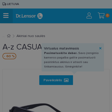
LIETUVA
0
Akiniai nuo saulės
A-z CASUAL8460 AP
Virtualus matavimasis
Pasimatuokite dabar.
Savo įrenginio
- 60 %
kameros pagalba galite pasimatuoti
pasirinktus akinius ir atrasti sau
tinkamiausius. Išmėginkite!
Paveikslėlis