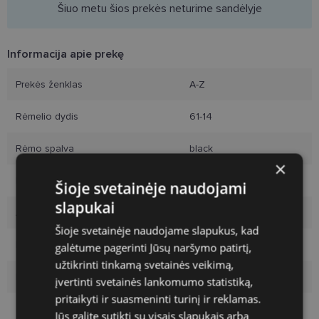
Šiuo metu šios prekės neturime sandėlyje
Informacija apie prekę
Prekės ženklas
A-Z
Rėmelio dydis
61-14
Rėmo spalva
black
×
Rėmelio medžiaga
Plastmasinis
Šioje svetainėje naudojami
slapukai
Auditorija
Vyrams
Šioje svetainėje naudojame slapukus, kad
Lęšio plotis
-
galėtume pagerinti Jūsų naršymo patirtį,
užtikrinti tinkamą svetainės veikimą,
Lens coating
Poliarizuotas
įvertinti svetainės lankomumo statistiką,
pritaikyti ir suasmeninti turinį ir reklamas.
Jūs galite sutikti su visais slapukais arba