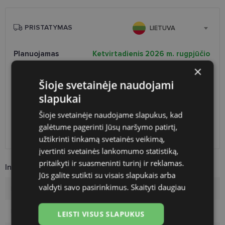
PRISTATYMAS
LIETUVA
Planuojamas
Ketvirtadienis 2026 m. rugpjūčio
pristatymas
13 d.
×
Atsiėmimas optikoje
Nemokamai
Šioje svetainėje naudojami
Venipak paštomatai
1.90 €
slapukai
LP Express paštomatai
1.90 €
DPD paštomatai
2.50 €
Šioje svetainėje naudojame slapukus, kad
Omniva paštomatai
3.00 €
galėtume pagerinti Jūsų naršymo patirtį,
DPD kurjeris
2.60 €
užtikrinti tinkamą svetainės veikimą,
įvertinti svetainės lankomumo statistiką,
pritaikyti ir suasmeninti turinį ir reklamas.
Informacija apie prekę
Jūs galite sutikti su visais slapukais arba
valdyti savo pasirinkimus.
Skaityti daugiau
Prekės ženklas
A-Z
Rėmelio dydis
52-18
LEISTI VISUS SLAPUKUS