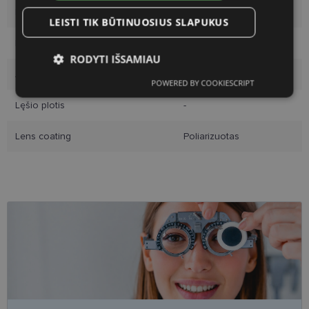
Rėmo spalva
bk/silver
LEISTI TIK BŪTINUOSIUS SLAPUKUS
Rėmelio medžiaga
Metalas
RODYTI IŠSAMIAU
Auditorija
Moterims
POWERED BY COOKIESCRIPT
Būtinieji
Statistikos
Rinkodaros
slapukai
slapukai
slapukai
Lęšio plotis
-
Lens coating
Poliarizuotas
Funkciniai slapukai
Būtinieji slapukai
Statistikos slapukai
Rinkodaros slapukai
Funkciniai slapukai
Šie slapukai yra būtini, kad galėtumėte naršyti
svetainės turinį bei naudotis jo funkcijomis. Šie