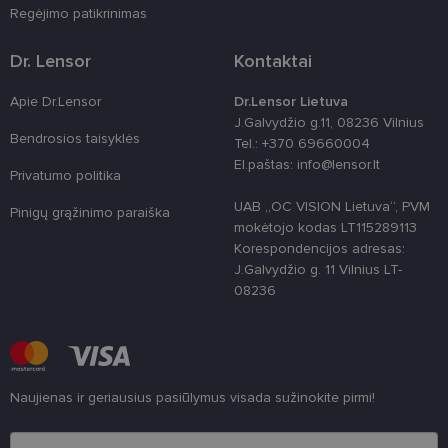
Regėjimo patikrinimas
shipping_country
www.lensor.lt
1 metai
clientId
www.lensor.lt
1 metai
Slapukas
Dr. Lensor
Kontaktai
naudojamas
unikaliems
vartotojams
Apie Dr.Lensor
Dr.Lensor Lietuva
atskirti,
atsitiktinai
J.Galvydžio g.11, 08236 Vilnius
sugeneruotą
Bendrosios taisyklės
Tel.: +370 69660004
numerį
priskiriant
El.paštas: info@lensor.lt
kliento
Privatumo politika
identifikatori
Patobulinant
UAB „OC VISION Lietuva“, PVM
Pinigų grąžinimo paraiška
svetainės
mokėtojo kodas LT115289113
našumą ir
funkcionalu
Korespondencijos adresas:
ji yra
J.Galvydžio g. 11 Vilnius LT-
naudojama
vartotojo
08236
patirčiai
pagerinti.
CookieScriptConsent
11 mėnesį
Šį slapuką
CookieScript
3 savaitės
„Cookie-
www.lensor.lt
Script.com“
paslauga
Naujienas ir geriausius pasiūlymus visada sužinokite pirmi!
naudoja
lankytojų
Įveskite el.pašto adresą
slapukų
sutikimo