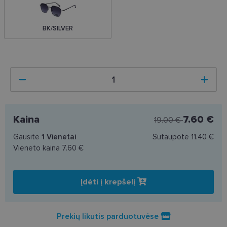
BK/SILVER
Kaina
7.60 €
19.00 €
Gausite
1
Vienetai
Sutaupote
11.40 €
Vieneto kaina
7.60 €
Įdėti į krepšelį
Prekių likutis parduotuvėse