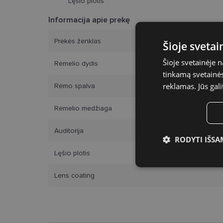
Lęšio plotis
Informacija apie prekę
Prekės ženklas
Šioje sveta
Šioje svetainėje 
Rėmelio dydis
tinkamą svetainės 
reklamas. Jūs gali
Rėmo spalva
Rėmelio medžiaga
Auditorija
RODYTI IŠSA
Lęšio plotis
Būtinieji slap
Lens coating