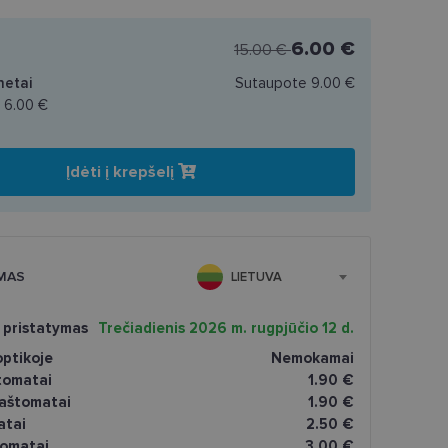
6.00 €
15.00 €
netai
Sutaupote
9.00 €
a
6.00 €
Įdėti į krepšelį
MAS
LIETUVA
 pristatymas
Trečiadienis 2026 m. rugpjūčio 12 d.
ptikoje
Nemokamai
tomatai
1.90 €
paštomatai
1.90 €
atai
2.50 €
omatai
3.00 €