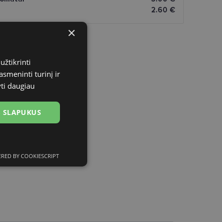
2.60 €
×
užtikrinti
asmeninti turinį ir
yti daugiau
US SLAPUKUS
RED BY COOKIESCRIPT
ciniai slapukai