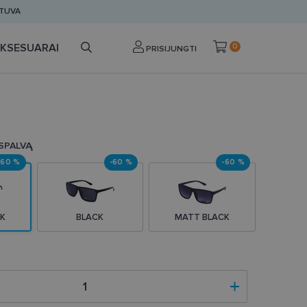
ETUVA
KSESUARAI
0
PRISIJUNGTI
 SPALVĄ
-60 %
-60 %
-60 %
K
BLACK
MATT BLACK