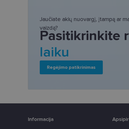
Bū
Šie slapukai yra būtin
Jaučiate akių nuovargį, įtampą ar mat
tačiau neatskleidžia 
saugomi Jūsų įrenginyj
vaizdą?
Pasitikrinkite
Šie būtinieji slapuka
Pavadinimas
laiku
csrftoken
Regėjimo patikrinimas
country_ok
shipping_country
clientId
CookieScriptConse
Informacija
Apsipi