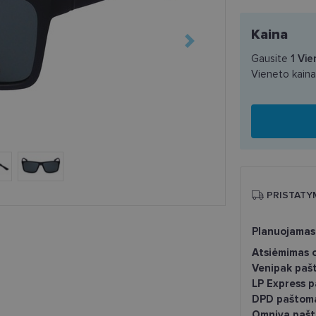
Kaina
Gausite
1
Vie
Vieneto kain
PRISTATY
Planuojamas
Atsiėmimas o
Venipak paš
LP Express 
DPD paštom
Omniva pašt