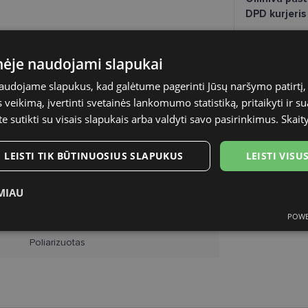
DPD kurjeris
A-Z
inėje naudojami slapukai
naudojame slapukus, kad galėtume pagerinti Jūsų naršymo patirtį, 
55-16
veikimą, įvertinti svetainės lankomumo statistiką, pritaikyti ir su
te sutikti su visais slapukais arba valdyti savo pasirinkimus.
Skait
matt black
Plastmasinis
LEISTI TIK BŪTINUOSIUS SLAPUKUS
LEISTI VIS
Vyrams
MIAU
-
POWE
ukai
Statistikos slapukai
Rinkodaros slapukai
Funk
Poliarizuotas