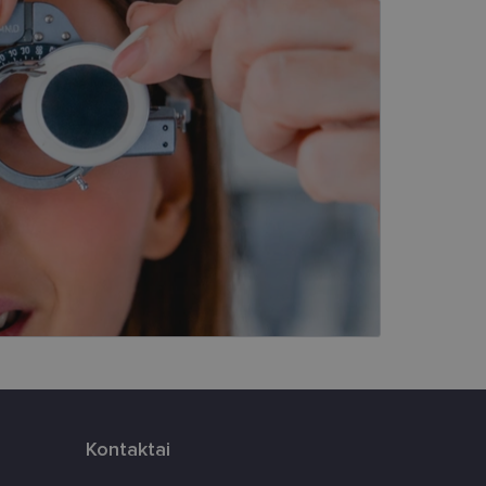
kai
įsta Jūsų įrenginį,
i. Šie slapukai
ūrimo platforma,
tainę nuo tam tikro
ormas.
, atsitiktinai
iui. Patobulinant
ma vartotojo
ankytojų slapukų
-Script.com slapukų
Kontaktai