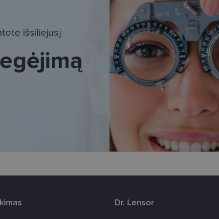
tinieji slapukai
Statistikos slapukai
Rinkodaros slapukai
Funkciniai slapu
i, kad galėtumėte naršyti svetainės turinį bei naudotis jo funkcijomis. Šie slapukai atpaž
ote išsiliejusį
Jūsų tapatybės, taip pat nerenka informacijos. Be šių slapukų tinklalapis neveiks tinkama
e, kol slapukai atlieka savo funkcijas, bet ne ilgiau kaip dvejus metus.
 regėjimą
i nustatomi automatiškai.
Teikėjas
/
Galiojimas
Aprašymas
Domenas
www.lensor.lt
11 mėnesį
Šis slapukas yra susietas su „Django“ žiniatinklio k
4 savaitės
skirta „Python“. Jis sukurtas siekiant apsaugoti sve
tipo programinės įrangos atakos prieš žiniatinklio f
www.lensor.lt
1 metai
www.lensor.lt
1 metai
www.lensor.lt
1 metai
Slapukas naudojamas unikaliems vartotojams atskirti
sugeneruotą numerį priskiriant kliento identifikator
svetainės našumą ir funkcionalumą, ji yra naudoja
patirčiai pagerinti.
nt
11 mėnesį
Šį slapuką „Cookie-Script.com“ paslauga naudoja l
CookieScript
3 savaitės
sutikimo nuostatoms prisiminti. Būtina, kad Cookie
www.lensor.lt
reklamjuostė veiktų tinkamai.
rkimas
Dr. Lensor