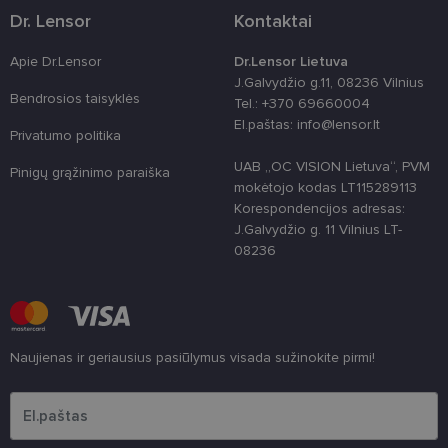
Dr. Lensor
Kontaktai
clientId
www.lensor.lt
1 metai
Slapukas
naudojamas
unikaliems
Apie Dr.Lensor
Dr.Lensor Lietuva
vartotojams
J.Galvydžio g.11, 08236 Vilnius
atskirti,
atsitiktinai
Bendrosios taisyklės
Tel.: +370 69660004
sugeneruotą
El.paštas: info@lensor.lt
numerį
Privatumo politika
priskiriant
kliento
UAB „OC VISION Lietuva“, PVM
identifikatori
Pinigų grąžinimo paraiška
Patobulinant
mokėtojo kodas LT115289113
svetainės
Korespondencijos adresas:
našumą ir
funkcionalu
J.Galvydžio g. 11 Vilnius LT-
ji yra
08236
naudojama
vartotojo
patirčiai
pagerinti.
CookieScriptConsent
11 mėnesį
Šį slapuką
CookieScript
3 savaitės
„Cookie-
www.lensor.lt
Script.com“
Naujienas ir geriausius pasiūlymus visada sužinokite pirmi!
paslauga
naudoja
Įveskite el.pašto adresą
lankytojų
slapukų
sutikimo
nuostatoms
prisiminti.