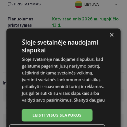
PRISTATYMAS
LIETUVA
Planuojamas
Ketvirtadienis 2026 m. rugpjūčio
pristatymas
13 d.
×
Atsiėmimas optikoje
Nemokamai
Venipak paštomatai
1.90 €
Šioje svetainėje naudojami
LP Express paštomatai
1.90 €
slapukai
DPD paštomatai
2.50 €
Omniva paštomatai
3.00 €
Šioje svetainėje naudojame slapukus, kad
DPD kurjeris
2.60 €
galėtume pagerinti Jūsų naršymo patirtį,
užtikrinti tinkamą svetainės veikimą,
įvertinti svetainės lankomumo statistiką,
Informacija apie prekę
pritaikyti ir suasmeninti turinį ir reklamas.
Jūs galite sutikti su visais slapukais arba
Prekės ženklas
A-Z
valdyti savo pasirinkimus.
Skaityti daugiau
Rėmelio dydis
52-15
LEISTI VISUS SLAPUKUS
Rėmo spalva
matt black