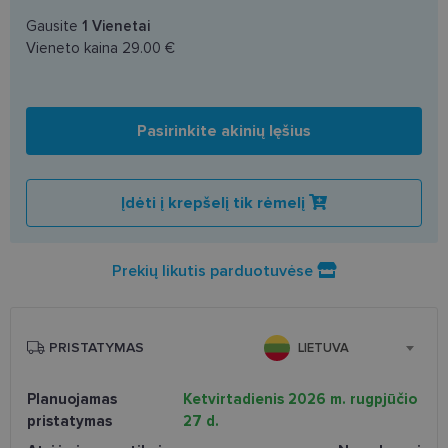
Gausite
1
Vienetai
Vieneto kaina
29.00 €
Pasirinkite akinių lęšius
Įdėti į krepšelį tik rėmelį
Prekių likutis parduotuvėse
PRISTATYMAS
LIETUVA
Planuojamas
Ketvirtadienis 2026 m. rugpjūčio
pristatymas
27 d.