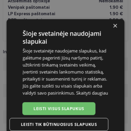
Atsiėmimas optikoje
Nemokamai
Venipak paštomatai
1.90 €
LP Express paštomatai
1.90 €
DPD paštomatai
2.50 €
×
Omniva paštomatai
3.00 €
Šioje svetainėje naudojami
DPD kurjeris
2.60 €
slapukai
Šioje svetainėje naudojame slapukus, kad
Informacija apie prekę
galėtume pagerinti Jūsų naršymo patirtį,
užtikrinti tinkamą svetainės veikimą,
Rėmelių prekinis ženklas
YOUR LINE
įvertinti svetainės lankomumo statistiką,
Rėmelio dydis
56-17
pritaikyti ir suasmeninti turinį ir reklamas.
Jūs galite sutikti su visais slapukais arba
Rėmelio dydis
L
valdyti savo pasirinkimus.
Skaityti daugiau
Rėmelio spalva
brown
LEISTI VISUS SLAPUKUS
Rėmelio tipas
Plastmasinis
LEISTI TIK BŪTINUOSIUS SLAPUKUS
Vartotojų grupė
Vyrams