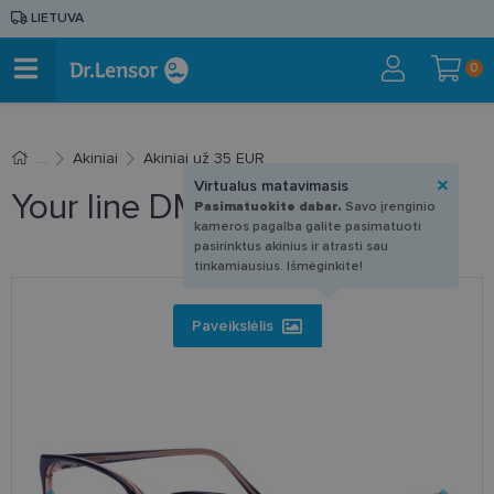
LIETUVA
0
Akiniai
Akiniai už 35 EUR
Virtualus matavimasis
Your line DM 1129 C2 56-17
Pasimatuokite dabar.
Savo įrenginio
kameros pagalba galite pasimatuoti
pasirinktus akinius ir atrasti sau
tinkamiausius. Išmėginkite!
Paveikslėlis