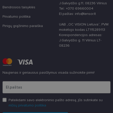
naudojamas
J.Galvydžio g.11, 08236 Vilnius
unikaliems
Bendrosios taisyklės
Tel.: +370 69660004
vartotojams
atskirti,
El.paštas: info@lensor.lt
atsitiktinai
Privatumo politika
sugeneruotą
numerį
UAB „OC VISION Lietuva“, PVM
Pinigų grąžinimo paraiška
priskiriant
mokėtojo kodas LT115289113
kliento
identifikatori
Korespondencijos adresas:
Patobulinant
J.Galvydžio g. 11 Vilnius LT-
svetainės
našumą ir
08236
funkcionalu
ji yra
naudojama
vartotojo
patirčiai
pagerinti.
CookieScriptConsent
11 mėnesį
Šį slapuką
Naujienas ir geriausius pasiūlymus visada sužinokite pirmi!
CookieScript
3 savaitės
„Cookie-
www.lensor.lt
Script.com“
Įveskite el.pašto adresą
paslauga
naudoja
lankytojų
slapukų
sutikimo
Pateikdami savo elektroninio pašto adresą, jūs sutinkate su
nuostatoms
prisiminti.
mūsų privatumo politika
Būtina, kad
Cookie-