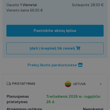
Gausite
1
Vienetai
Sutaupote
28.50 €
Vieneto kaina
66.50 €
Pasirinkite akinių lęšius
Įdėti į krepšelį tik rėmelį
Prekių likutis parduotuvėse
PRISTATYMAS
LIETUVA
Planuojamas
Trečiadienis 2026 m. rugpjūčio
pristatymas
26 d.
Atsiėmimas optikoje
Nemokamai