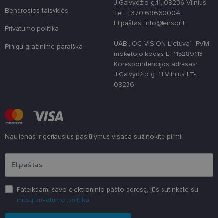
naudojamas
J.Galvydžio g.11, 08236 Vilnius
unikaliems
Bendrosios taisyklės
Tel.: +370 69660004
vartotojams
atskirti,
El.paštas: info@lensor.lt
atsitiktinai
Privatumo politika
sugeneruotą
numerį
UAB „OC VISION Lietuva“, PVM
Pinigų grąžinimo paraiška
priskiriant
mokėtojo kodas LT115289113
kliento
identifikatori
Korespondencijos adresas:
Patobulinant
J.Galvydžio g. 11 Vilnius LT-
svetainės
našumą ir
08236
funkcionalu
ji yra
naudojama
vartotojo
patirčiai
pagerinti.
Naujienas ir geriausius pasiūlymus visada sužinokite pirmi!
CookieScriptConsent
11 mėnesį
Šį slapuką
CookieScript
3 savaitės
„Cookie-
www.lensor.lt
Įveskite el.pašto adresą
Script.com“
paslauga
naudoja
lankytojų
slapukų
sutikimo
Pateikdami savo elektroninio pašto adresą, jūs sutinkate su
nuostatoms
prisiminti.
mūsų privatumo politika
Būtina, kad
Cookie-