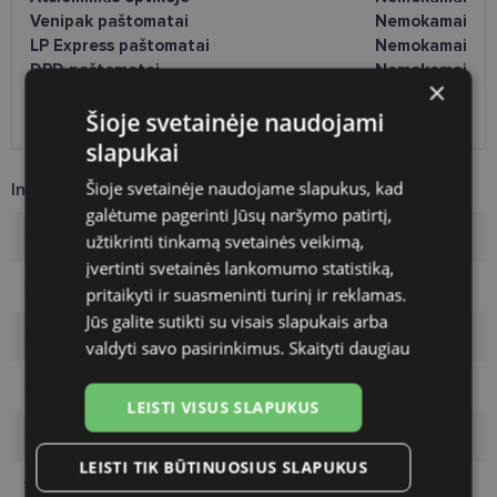
Venipak paštomatai
Nemokamai
LP Express paštomatai
Nemokamai
DPD paštomatai
Nemokamai
×
Omniva paštomatai
0.50 €
Šioje svetainėje naudojami
DPD kurjeris
Nemokamai
slapukai
Šioje svetainėje naudojame slapukus, kad
Informacija apie prekę
galėtume pagerinti Jūsų naršymo patirtį,
Rėmelių prekinis ženklas
POLAROID
užtikrinti tinkamą svetainės veikimą,
įvertinti svetainės lankomumo statistiką,
Rėmelio dydis
56-19
pritaikyti ir suasmeninti turinį ir reklamas.
Jūs galite sutikti su visais slapukais arba
Rėmelio dydis
L
valdyti savo pasirinkimus.
Skaityti daugiau
Rėmelio spalva
black
LEISTI VISUS SLAPUKUS
Rėmelio tipas
Metalas
LEISTI TIK BŪTINUOSIUS SLAPUKUS
Vartotojų grupė
Vyrams