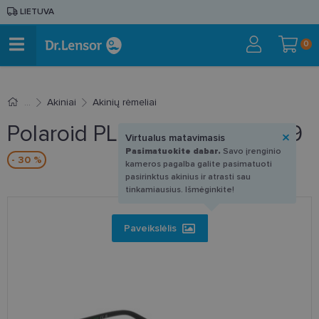
LIETUVA
0
Akiniai
Akinių rėmeliai
Polaroid PLD D599 RZZ 56-19
Virtualus matavimasis
Pasimatuokite dabar.
Savo įrenginio
- 30 %
kameros pagalba galite pasimatuoti
pasirinktus akinius ir atrasti sau
tinkamiausius. Išmėginkite!
Paveikslėlis