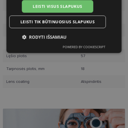
Rėmelio dydis
L
LEISTI VISUS SLAPUKUS
Rėmo spalva
matt blue
LEISTI TIK BŪTINUOSIUS SLAPUKUS
Rėmelio medžiaga
Plastmasinis
RODYTI IŠSAMIAU
Auditorija
Moterims
POWERED BY COOKIESCRIPT
Būtinieji
Statistikos
Rinkodaros
slapukai
slapukai
slapukai
Lęšio plotis
57
Tarpnosės plotis, mm
18
Funkciniai slapukai
Lens coating
Atspindintis
Būtinieji slapukai
Statistikos slapukai
Rinkodaros slapukai
Funkciniai slapukai