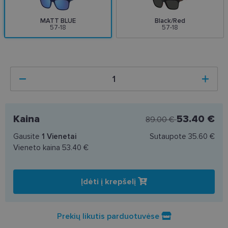
MATT BLUE
Black/Red
57-18
57-18
Kaina
53.40 €
89.00 €
Gausite
1
Vienetai
Sutaupote
35.60 €
Vieneto kaina
53.40 €
Įdėti į krepšelį
Prekių likutis parduotuvėse