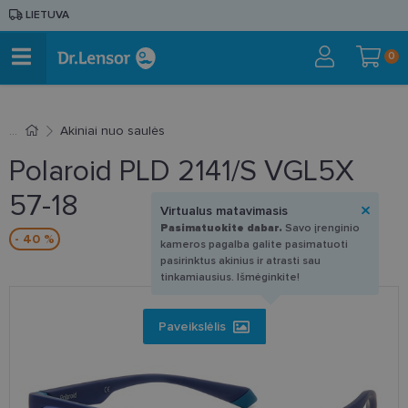
LIETUVA
0
Akiniai nuo saulės
Polaroid PLD 2141/S VGL5X
57-18
Virtualus matavimasis
Pasimatuokite dabar.
Savo įrenginio
- 40 %
kameros pagalba galite pasimatuoti
pasirinktus akinius ir atrasti sau
tinkamiausius. Išmėginkite!
Paveikslėlis