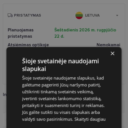
PRISTATYMAS
LIETUVA
Planuojamas
Šeštadienis 2026 m. rugpjūčio
pristatymas
22 d.
Atsiėmimas optikoje
Nemokamai
×
Venipak paštomatai
Nemokamai
LP Express paštomatai
Nemokamai
Šioje svetainėje naudojami
DPD paštomatai
Nemokamai
slapukai
Omniva paštomatai
0.50 €
DPD kurjeris
Nemokamai
Šioje svetainėje naudojame slapukus, kad
galėtume pagerinti Jūsų naršymo patirtį,
užtikrinti tinkamą svetainės veikimą,
Informacija apie prekę
įvertinti svetainės lankomumo statistiką,
pritaikyti ir suasmeninti turinį ir reklamas.
Prekės ženklas
POLAROID
Jūs galite sutikti su visais slapukais arba
valdyti savo pasirinkimus.
Skaityti daugiau
Rėmelio dydis
57-18