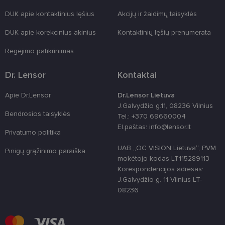
formas.
DUK apie kontaktinius lęšius
Akcijų ir žaidimų taisyklės
country_ok
www.lensor.lt
1 metai
shipping_country
www.lensor.lt
1 metai
DUK apie korekcinius akinius
Kontaktinių lęšių prenumerata
clientId
www.lensor.lt
1 metai
Slapukas
Regėjimo patikrinimas
naudojamas
unikaliems
vartotojams
atskirti,
Dr. Lensor
Kontaktai
atsitiktinai
sugeneruotą
numerį
Apie Dr.Lensor
Dr.Lensor Lietuva
priskiriant
J.Galvydžio g.11, 08236 Vilnius
kliento
Bendrosios taisyklės
identifikatori
Tel.: +370 69660004
Patobulinant
El.paštas: info@lensor.lt
svetainės
Privatumo politika
našumą ir
funkcionalu
UAB „OC VISION Lietuva“, PVM
ji yra
Pinigų grąžinimo paraiška
naudojama
mokėtojo kodas LT115289113
vartotojo
Korespondencijos adresas:
patirčiai
pagerinti.
J.Galvydžio g. 11 Vilnius LT-
08236
CookieScriptConsent
11 mėnesį
Šį slapuką
CookieScript
3 savaitės
„Cookie-
www.lensor.lt
Script.com“
paslauga
naudoja