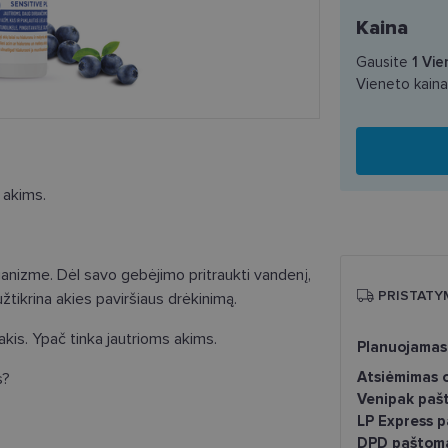
Kaina
Gausite
1
Vie
Vieneto kain
 akims.
ganizme. Dėl savo gebėjimo pritraukti vandenį,
PRISTATY
užtikrina akies paviršiaus drėkinimą.
akis. Ypač tinka jautrioms akims.
Planuojamas
Atsiėmimas o
s?
Venipak paš
LP Express 
DPD paštom