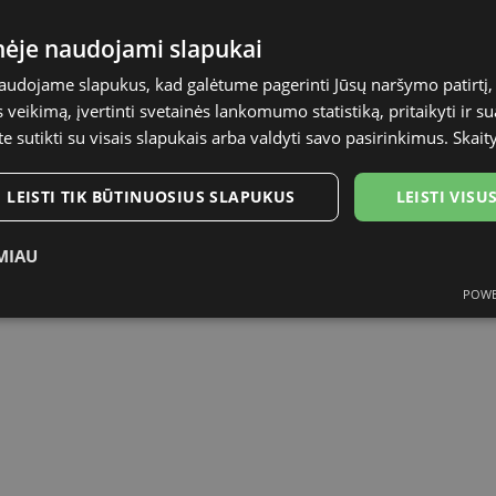
s įvertino
4.7
inėje naudojami slapukai
naudojame slapukus, kad galėtume pagerinti Jūsų naršymo patirtį, 
veikimą, įvertinti svetainės lankomumo statistiką, pritaikyti ir su
te sutikti su visais slapukais arba valdyti savo pasirinkimus.
Skait
LEISTI TIK BŪTINUOSIUS SLAPUKUS
LEISTI VIS
MIAU
POWE
ukai
Statistikos slapukai
Rinkodaros slapukai
Funk
tinieji slapukai
Statistikos slapukai
Rinkodaros slapukai
Funkciniai slapu