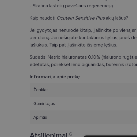
- Skatina ląstelių paviršiaus regeneraciją.
Kaip naudoti
Ocutein Sensitive Plus
akių lašus?
Jei gydytojas nenurodė kitaip, įlašinkite po vieną ar 
per dieną. Jei nešiojate kontaktinius lęšius, prieš dė
lašiukais. Taip pat įlašinkite išsiėmę lęšius.
Sudėtis:
Natrio hialuronatas 0,10% (hialurono rūgštie
edetatas, polieksetileno biguanidas, buferinis izotoni
Informacija apie prekę
Ženklas
Gamintojas
Apimtis
Atsiliepimai
6