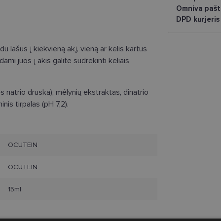
Omniva pašt
DPD kurjeris
du lašus į kiekvieną akį, vieną ar kelis kartus
dami juos į akis galite sudrėkinti keliais
s natrio druska), mėlynių ekstraktas, dinatrio
nis tirpalas (pH 7,2).
OCUTEIN
OCUTEIN
15ml