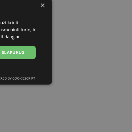
×
užtikrinti
asmeninti turinį ir
yti daugiau
US SLAPUKUS
RED BY COOKIESCRIPT
ciniai slapukai
kai