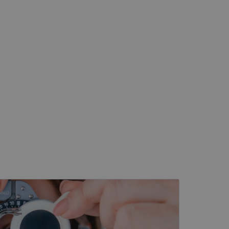
įsta Jūsų įrenginį,
i. Šie slapukai
ūrimo platforma,
tainę nuo tam tikro
ormas.
, atsitiktinai
iui. Patobulinant
ma vartotojo
ankytojų slapukų
-Script.com slapukų