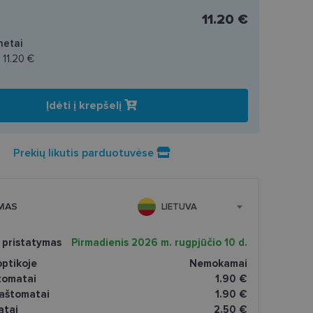
11.20 €
netai
a
11.20 €
Įdėti į krepšelį
Prekių likutis parduotuvėse
MAS
LIETUVA
 pristatymas
Pirmadienis 2026 m. rugpjūčio 10 d.
ptikoje
Nemokamai
tomatai
1.90 €
paštomatai
1.90 €
atai
2.50 €