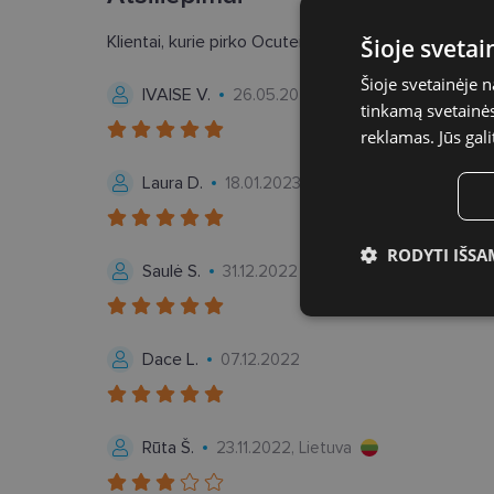
Klientai, kurie pirko Ocutein Sensitive Plus 15ml, juo
Šioje sveta
Šioje svetainėje 
IVAISE V.
26.05.2023, Latvija
tinkamą svetainės 
reklamas. Jūs gali
Laura D.
18.01.2023, Latvija
RODYTI IŠSA
Saulė S.
31.12.2022
Būtinieji slap
Dace L.
07.12.2022
Rūta Š.
23.11.2022, Lietuva
Bū