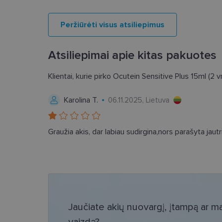
Šie slapukai yra būtin
tačiau neatskleidžia 
saugomi Jūsų įrenginyj
Peržiūrėti visus atsiliepimus
Šie būtinieji slapuka
Atsiliepimai apie kitas pakuotes
Pavadinimas
csrftoken
Klientai, kurie pirko Ocutein Sensitive Plus 15ml (2 v
Karolina T.
06.11.2025, Lietuva
country_ok
shipping_country
clientId
Graužia akis, dar labiau sudirgina,nors parašyta jau
CookieScriptConse
Jaučiate akių nuovargį, įtampą ar mat