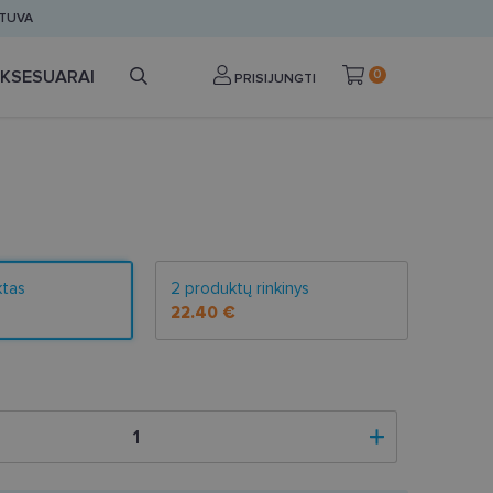
ETUVA
KSESUARAI
0
PRISIJUNGTI
ktas
2 produktų rinkinys
22.40 €