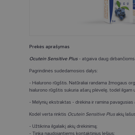
Prekės aprašymas
Ocutein Sensitive Plus
- atgaiva daug dirbančioms
Pagrindinės sudedamosios dalys:
- Hialurono rūgštis. Natūraliai randama žmogaus or
hialurono rūgštis sukuria ašarų plėvelę, todėl ilgam 
- Mėlynių ekstraktas - drėkina ir ramina pavagusias 
Kodėl verta rinktis
Ocutein Sensitive Plus
akių lašu
- Užtikrina ilgalaikį akių drėkinimą;
- Tinka naudojantiems kontaktinius lęšius;