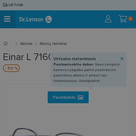
LIETUVA
0
Akiniai
Akinių rėmeliai
Einar L 7160 A 49-20
Virtualus matavimasis
Pasimatuokite dabar.
Savo įrenginio
- 50 %
kameros pagalba galite pasimatuoti
pasirinktus akinius ir atrasti sau
tinkamiausius. Išmėginkite!
Paveikslėlis