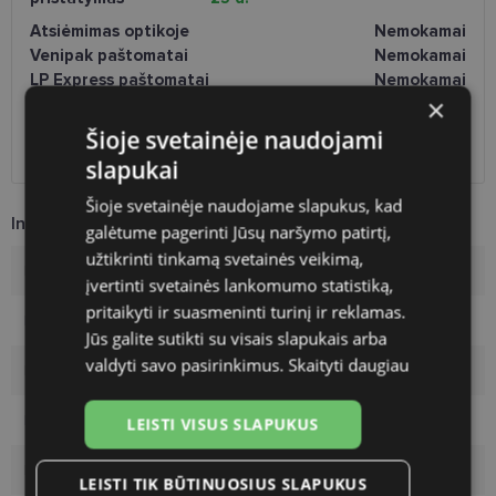
Atsiėmimas optikoje
Nemokamai
Venipak paštomatai
Nemokamai
LP Express paštomatai
Nemokamai
×
DPD paštomatai
Nemokamai
Omniva paštomatai
0.50 €
Šioje svetainėje naudojami
DPD kurjeris
2.60 €
slapukai
Šioje svetainėje naudojame slapukus, kad
Informacija apie prekę
galėtume pagerinti Jūsų naršymo patirtį,
užtikrinti tinkamą svetainės veikimą,
Rėmelių prekinis ženklas
EINAR
įvertinti svetainės lankomumo statistiką,
pritaikyti ir suasmeninti turinį ir reklamas.
Rėmelio dydis
49-20
Jūs galite sutikti su visais slapukais arba
valdyti savo pasirinkimus.
Skaityti daugiau
Rėmelio dydis
S
Rėmelio spalva
silver
LEISTI VISUS SLAPUKUS
Rėmelio tipas
Metalas
LEISTI TIK BŪTINUOSIUS SLAPUKUS