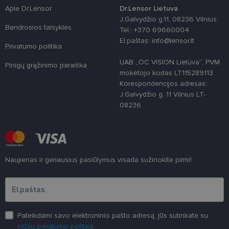
clientId
www.lensor.lt
1 metai
Slapukas
Apie Dr.Lensor
Dr.Lensor Lietuva
naudojamas
unikaliems
J.Galvydžio g.11, 08236 Vilnius
vartotojams
Bendrosios taisyklės
Tel.: +370 69660004
atskirti,
atsitiktinai
El.paštas: info@lensor.lt
sugeneruotą
Privatumo politika
numerį
priskiriant
UAB „OC VISION Lietuva“, PVM
Pinigų grąžinimo paraiška
kliento
mokėtojo kodas LT115289113
identifikatori
Patobulinant
Korespondencijos adresas:
svetainės
J.Galvydžio g. 11 Vilnius LT-
našumą ir
funkcionalu
08236
ji yra
naudojama
vartotojo
patirčiai
pagerinti.
CookieScriptConsent
11 mėnesį
Šį slapuką
CookieScript
Naujienas ir geriausius pasiūlymus visada sužinokite pirmi!
3 savaitės
„Cookie-
www.lensor.lt
Script.com“
Įveskite el.pašto adresą
paslauga
naudoja
lankytojų
slapukų
sutikimo
nuostatoms
Pateikdami savo elektroninio pašto adresą, jūs sutinkate su
prisiminti.
Būtina, kad
mūsų privatumo politika