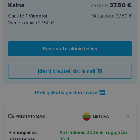
Kaina
37.50 €
75.00 €
Gausite
1
Vienetai
Sutaupote
37.50 €
Vieneto kaina
37.50 €
Pasirinkite akinių lęšius
Įdėti į krepšelį tik rėmelį
Prekių likutis parduotuvėse
PRISTATYMAS
LIETUVA
Planuojamas
Antradienis 2026 m. rugpjūčio
pristatymas
25 d.