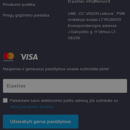
El.paštas: info@lensor.lt
pagerinti.
Privatumo politika
CookieScriptConsent
11 mėnesį
Šį slapuką
CookieScript
UAB „OC VISION Lietuva“, PVM
3 savaitės
„Cookie-
Pinigų grąžinimo paraiška
www.lensor.lt
Script.com“
mokėtojo kodas LT115289113
paslauga
Korespondencijos adresas:
naudoja
lankytojų
J.Galvydžio g. 11 Vilnius LT-
slapukų
08236
sutikimo
nuostatoms
prisiminti.
Būtina, kad
Cookie-
Script.com
slapukų
reklamjuostė
Naujienas ir geriausius pasiūlymus visada sužinokite pirmi!
veiktų
tinkamai.
Įveskite el.pašto adresą
Pateikdami savo elektroninio pašto adresą, jūs sutinkate su
mūsų privatumo politika
Užsisakyti gerus pasiūlymus