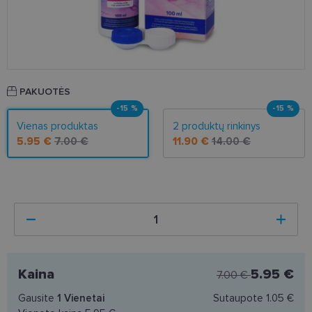
PAKUOTĖS
-15 %
-15 %
Vienas produktas
2 produktų rinkinys
5.95 €
7.00 €
11.90 €
14.00 €
Kaina
5.95 €
7.00 €
Gausite
1
Vienetai
Sutaupote
1.05 €