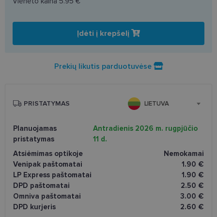
Vieneto kaina
5.95 €
Įdėti į krepšelį
Prekių likutis parduotuvėse
PRISTATYMAS
LIETUVA
Planuojamas
Antradienis 2026 m. rugpjūčio
pristatymas
11 d.
Atsiėmimas optikoje
Nemokamai
Venipak paštomatai
1.90 €
LP Express paštomatai
1.90 €
DPD paštomatai
2.50 €
Omniva paštomatai
3.00 €
DPD kurjeris
2.60 €