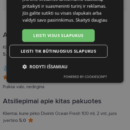
Gamintojas
DIVINITI
pritaikyti ir suasmeninti turinį ir reklamas.
Jūs galite sutikti su visais slapukais arba
Apimtis
100ml
valdyti savo pasirinkimus.
Skaityti daugiau
Atsiliepimai
1
LEISTI VISUS SLAPUKUS
Klientai, kurie pirko Diviniti Ocean Fresh 100 ml, juos įvertino
LEISTI TIK BŪTINUOSIUS SLAPUKUS
5.0
RODYTI IŠSAMIAU
Teresė J.
30.11.2025, Lietuva
POWERED BY COOKIESCRIPT
Būtinieji
Statistikos
Rinkodaros
slapukai
slapukai
slapukai
Puikiai valo, nedirgina
Atsiliepimai apie kitas pakuotes
Funkciniai slapukai
Klientai, kurie pirko Diviniti Ocean Fresh 100 ml, 2 vnt, juos
įvertino
5.0