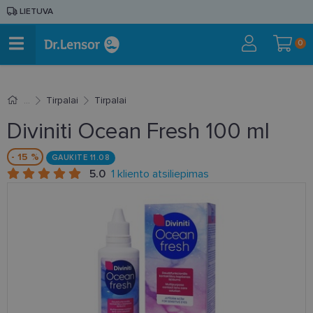
LIETUVA
0
Tirpalai
Tirpalai
Diviniti Ocean Fresh 100 ml
- 15 %
GAUKITE 11.08
5.0
1 kliento atsiliepimas