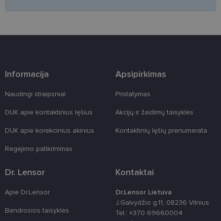
apsaugoti
svetainę nuo
tam tikro tip
programinės
įrangos atak
prieš
žiniatinklio
formas.
country_ok
www.lensor.lt
1 metai
Informacija
Apsipirkimas
shipping_country
www.lensor.lt
1 metai
Naudingi straipsniai
Pristatymas
clientId
www.lensor.lt
1 metai
Slapukas
naudojamas
unikaliems
DUK apie kontaktinius lęšius
Akcijų ir žaidimų taisyklės
vartotojams
atskirti,
atsitiktinai
DUK apie korekcinius akinius
Kontaktinių lęšių prenumerata
sugeneruotą
numerį
Regėjimo patikrinimas
priskiriant
kliento
identifikatori
Patobulinant
Dr. Lensor
Kontaktai
svetainės
našumą ir
funkcionalu
Apie Dr.Lensor
Dr.Lensor Lietuva
ji yra
J.Galvydžio g.11, 08236 Vilnius
naudojama
Bendrosios taisyklės
vartotojo
Tel.: +370 69660004
patirčiai