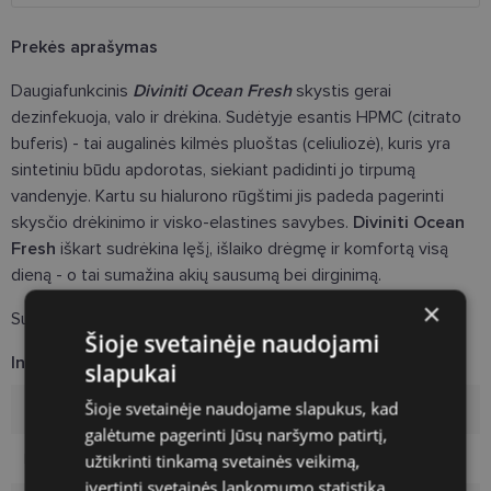
Prekės aprašymas
Daugiafunkcinis
Diviniti Ocean Fresh
skystis gerai
dezinfekuoja, valo ir drėkina. Sudėtyje esantis HPMC (citrato
buferis) - tai augalinės kilmės pluoštas (celiuliozė), kuris yra
sintetiniu būdu apdorotas, siekiant padidinti jo tirpumą
vandenyje. Kartu su hialurono rūgštimi jis padeda pagerinti
skysčio drėkinimo ir visko-elastines savybes.
Diviniti Ocean
Fresh
iškart sudrėkina lęšį, išlaiko drėgmę ir komfortą visą
dieną - o tai sumažina akių sausumą bei dirginimą.
×
Sunaudoti per 3 mėnesius nuo pakuotės atidarymo.
Šioje svetainėje naudojami
Informacija apie prekę
slapukai
Šioje svetainėje naudojame slapukus, kad
Ženklas
DIVINITI
galėtume pagerinti Jūsų naršymo patirtį,
užtikrinti tinkamą svetainės veikimą,
Pakuotė
1
įvertinti svetainės lankomumo statistiką,