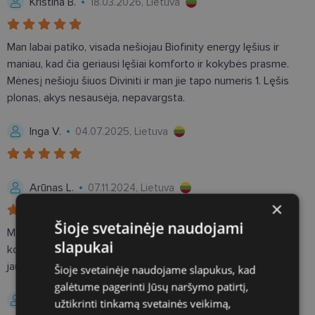
Kristina B.
18.03.2026, Lietuva
Man labai patiko, visada nešiojau Biofinity energy lęšius ir
maniau, kad čia geriausi lęšiai komforto ir kokybės prasme.
Mėnesį nešioju šiuos Diviniti ir man jie tapo numeris 1. Lęšis
plonas, akys nesausėja, nepavargsta.
Inga V.
04.07.2025, Lietuva
Arūnas L.
07.11.2024, Lietuva
×
Šioje svetainėje naudojami
Man jie nepatiko, regejimo astrumas skiriasi nuo kitu
slapukai
kontaktiniu lesiu, nors dioptrijos indentiskos, vienoje akyje
jauciasi diskomfortas, kazkas pastoviai kliuna....
Šioje svetainėje naudojame slapukus, kad
galėtume pagerinti Jūsų naršymo patirtį,
Sviatlana Y.
03.10.2024, Lietuva
užtikrinti tinkamą svetainės veikimą,