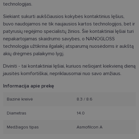
technologijas.
Siekiant sukurti aukščiausios kokybės kontaktinius lęšius,
buvo naudojamos ne tik naujausios kartos technologijos, bet ir
patyrusių regėjimo specialistų žinios. Šie kontaktiniai lęšiai turi
nepakartojamas skaidrumo savybes, o NANOGLOSS
technologija užtikrina ilgalaikį atsparumą nuosėdoms ir aukštą
akių drėgmės palaikymo lygį.
Diviniti - tai kontaktiniai lęšiai, kuriuos nešiojant kiekvieną dieną
jausitės komfortiškai, nepriklausomai nuo savo amžiaus.
Informacija apie prekę
Bazinė kreivė
8.3 / 8.6
Diametras
14.0
Medžiagos tipas
Asmofilcon A