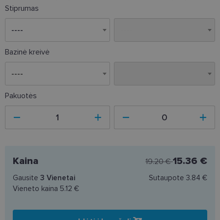
Stiprumas
Bazinė kreivė
----
----
Pakuotės
Kaina
15.36 €
19.20 €
Gausite
3
Vienetai
Sutaupote
3.84 €
Vieneto kaina
5.12 €