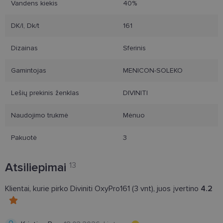
Vandens kiekis
40%
DK/l, Dk/t
161
Dizainas
Sferinis
Gamintojas
MENICON-SOLEKO
Lešių prekinis ženklas
DIVINITI
Naudojimo trukmė
Mėnuo
Pakuotė
3
Atsiliepimai
13
Klientai, kurie pirko Diviniti OxyPro161 (3 vnt), juos įvertino
4.2