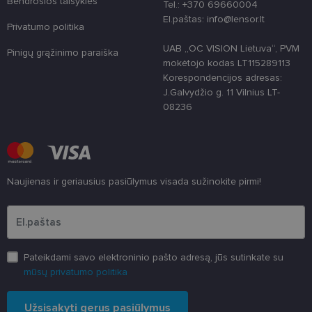
Bendrosios taisyklės
Tel.: +370 69660004
siūlymai
realiuoju laiku,
Google
El.paštas: info@lensor.lt
pristatyti
Privatumo politika
Privacy Policy
UAB „OC VISION Lietuva“, PVM
Pinigų grąžinimo paraiška
mokėtojo kodas LT115289113
Korespondencijos adresas:
J.Galvydžio g. 11 Vilnius LT-
08236
Naujienas ir geriausius pasiūlymus visada sužinokite pirmi!
Įveskite el.pašto adresą
Pateikdami savo elektroninio pašto adresą, jūs sutinkate su
mūsų privatumo politika
Užsisakyti gerus pasiūlymus