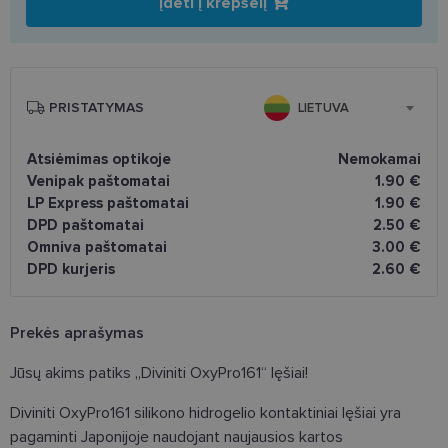
Įdėti į krepšelį
PRISTATYMAS
LIETUVA
Atsiėmimas optikoje
Nemokamai
Venipak paštomatai
1.90 €
LP Express paštomatai
1.90 €
DPD paštomatai
2.50 €
Omniva paštomatai
3.00 €
DPD kurjeris
2.60 €
Prekės aprašymas
Jūsų akims patiks „Diviniti OxyPro161“ lęšiai!
Diviniti OxyPro161 silikono hidrogelio kontaktiniai lęšiai yra
pagaminti Japonijoje naudojant naujausios kartos