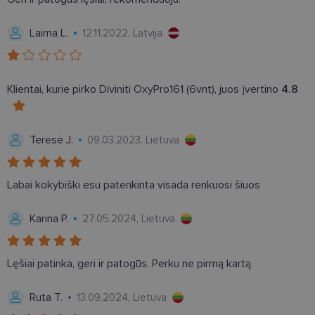
siekiant
apsaugoti
svetainę nuo
tam tikro tip
Laima L.
12.11.2022, Latvija
programinės
įrangos atak
prieš
žiniatinklio
formas.
Klientai, kurie pirko Diviniti OxyPro161 (6vnt), juos įvertino
4.8
country_ok
www.lensor.lt
1 metai
shipping_country
www.lensor.lt
1 metai
Teresė J.
09.03.2023, Lietuva
clientId
www.lensor.lt
1 metai
Slapukas
naudojamas
unikaliems
vartotojams
atskirti,
Labai kokybiški esu patenkinta visada renkuosi šiuos
atsitiktinai
sugeneruotą
numerį
Karina P.
27.05.2024, Lietuva
priskiriant
kliento
identifikatori
Patobulinant
svetainės
Lęšiai patinka, geri ir patogūs. Perku ne pirmą kartą.
našumą ir
funkcionalu
ji yra
Ruta T.
13.09.2024, Lietuva
naudojama
vartotojo