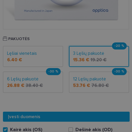
PAKUOTĖS
-20 %
Lęšiai vienetais
3 Lęšių pakuotė
6.40 €
15.36 €
19.20 €
-30 %
-30 %
6 Lęšių pakuotė
12 Lęšių pakuotė
26.88 €
38.40 €
53.76 €
76.80 €
Įvesti duomenis
Kairė akis (OS)
Dešinė akis (OD)