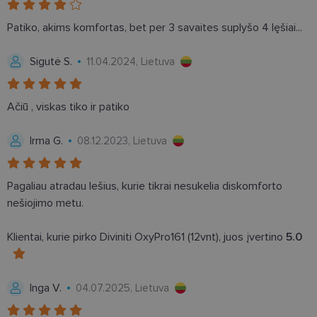
patirčiai
pagerinti.
Patiko, akims komfortas, bet per 3 savaites suplyšo 4 lęšiai...
CookieScriptConsent
11 mėnesį
Šį slapuką
CookieScript
3 savaitės
„Cookie-
www.lensor.lt
Script.com“
Sigutė S.
11.04.2024, Lietuva
paslauga
naudoja
lankytojų
slapukų
sutikimo
Ačiū , viskas tiko ir patiko
nuostatoms
prisiminti.
Būtina, kad
Irma G.
08.12.2023, Lietuva
Cookie-
Script.com
slapukų
reklamjuostė
veiktų
Pagaliau atradau lešius, kurie tikrai nesukelia diskomforto
tinkamai.
nešiojimo metu.
Klientai, kurie pirko Diviniti OxyPro161 (12vnt), juos įvertino
5.0
Inga V.
04.07.2025, Lietuva