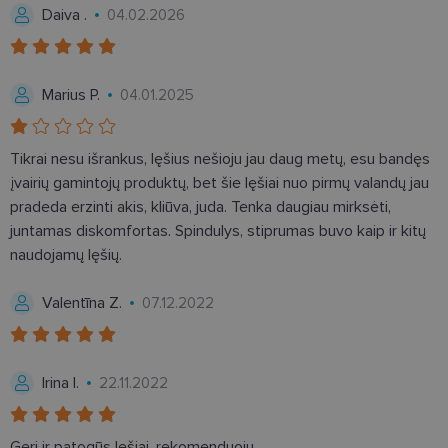
Daiva .
04.02.2026
Būtinieji slapukai
Statistikos slapukai
Marius P.
04.01.2025
Rinkodaros slapukai
Funkciniai slapukai
Šie slapukai yra būtini, kad galėtumėte naršyti
svetainės turinį bei naudotis jo funkcijomis. Šie
Tikrai nesu išrankus, lęšius nešioju jau daug metų, esu bandęs
slapukai atpažįsta Jūsų įrenginį, tačiau neatskleidžia
įvairių gamintojų produktų, bet šie lęšiai nuo pirmų valandų jau
Jūsų tapatybės, taip pat nerenka informacijos. Be šių
slapukų tinklalapis neveiks tinkamai. Šie slapukai
pradeda erzinti akis, kliūva, juda. Tenka daugiau mirksėti,
saugomi Jūsų įrenginyje, kol slapukai atlieka savo
juntamas diskomfortas. Spindulys, stiprumas buvo kaip ir kitų
funkcijas, bet ne ilgiau kaip dvejus metus.
naudojamų lęšių.
Šie būtinieji slapukai nustatomi automatiškai.
Teikėjas
/
Valentīna Z.
Pavadinimas
Galiojimas
Aprašymas
07.12.2022
Domenas
csrftoken
www.lensor.lt
11 mėnesį
Šis slapukas 
4 savaitės
susietas su
„Django“
žiniatinklio
Irina I.
22.11.2022
kūrimo
platforma,
skirta „Pytho
Jis sukurtas
Geri ir patogūs lęšiai, rekomenduoju.