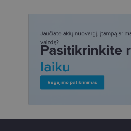
Bū
Šie slapukai yra būtin
tačiau neatskleidžia 
saugomi Jūsų įrenginyj
Jaučiate akių nuovargį, įtampą ar mat
vaizdą?
Šie būtinieji slapuka
Pasitikrinkite
Pavadinimas
laiku
csrftoken
country_ok
Regėjimo patikrinimas
shipping_country
clientId
CookieScriptConse