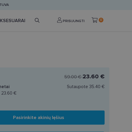
ETUVA
KSESUARAI
0
PRISIJUNGTI
23.60 €
59.00 €
netai
Sutaupote
35.40 €
a
23.60 €
Pasirinkite akinių lęšius