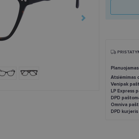
PRISTATY
Planuojamas
Atsiėmimas o
Venipak paš
LP Express 
DPD paštom
Omniva pašt
DPD kurjeris