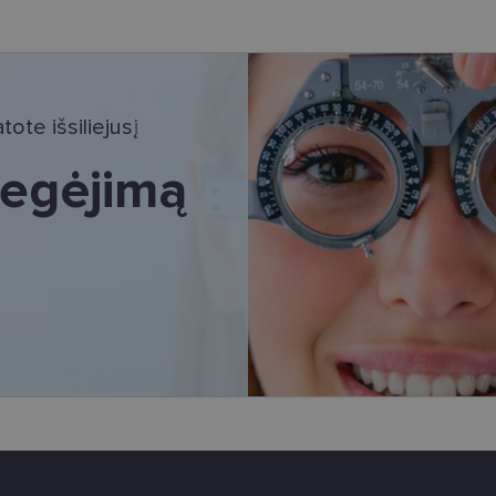
tinieji slapukai
Statistikos slapukai
Rinkodaros slapukai
Funkciniai slapu
i, kad galėtumėte naršyti svetainės turinį bei naudotis jo funkcijomis. Šie slapukai atpaž
Jūsų tapatybės, taip pat nerenka informacijos. Be šių slapukų tinklalapis neveiks tinkama
e, kol slapukai atlieka savo funkcijas, bet ne ilgiau kaip dvejus metus.
ote išsiliejusį
i nustatomi automatiškai.
 regėjimą
Teikėjas
/
Galiojimas
Aprašymas
Domenas
www.lensor.lt
11 mėnesį
Šis slapukas yra susietas su „Django“ žiniatinklio k
4 savaitės
skirta „Python“. Jis sukurtas siekiant apsaugoti sve
tipo programinės įrangos atakos prieš žiniatinklio f
www.lensor.lt
1 metai
www.lensor.lt
1 metai
www.lensor.lt
1 metai
Slapukas naudojamas unikaliems vartotojams atskirti
sugeneruotą numerį priskiriant kliento identifikator
svetainės našumą ir funkcionalumą, ji yra naudoja
patirčiai pagerinti.
nt
11 mėnesį
Šį slapuką „Cookie-Script.com“ paslauga naudoja l
CookieScript
3 savaitės
sutikimo nuostatoms prisiminti. Būtina, kad Cookie
www.lensor.lt
reklamjuostė veiktų tinkamai.