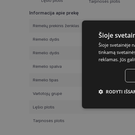
Lęšio plotis
Tarpnosės plotis
Informacija apie prekę
Rėmelių prekinis ženklas
Šioje sveta
Rėmelio dydis
Šioje svetainėje 
tinkamą svetainės 
Rėmelio dydis
reklamas. Jūs gali
Rėmelio spalva
Rėmelio tipas
RODYTI IŠSA
Vartotojų grupė
Būtinieji slap
Lęšio plotis
Tarpnosės plotis