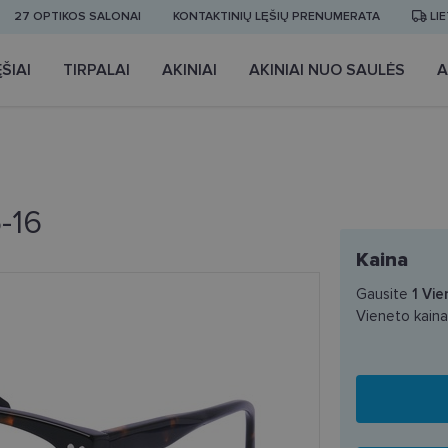
27 OPTIKOS SALONAI
KONTAKTINIŲ LĘŠIŲ PRENUMERATA
LI
ŠIAI
TIRPALAI
AKINIAI
AKINIAI NUO SAULĖS
A
-16
Kaina
Gausite
1
Vie
Vieneto kain