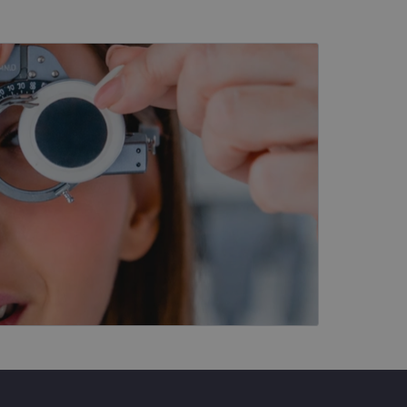
kai
įsta Jūsų įrenginį,
i. Šie slapukai
ūrimo platforma,
tainę nuo tam tikro
ormas.
, atsitiktinai
iui. Patobulinant
ma vartotojo
ankytojų slapukų
-Script.com slapukų