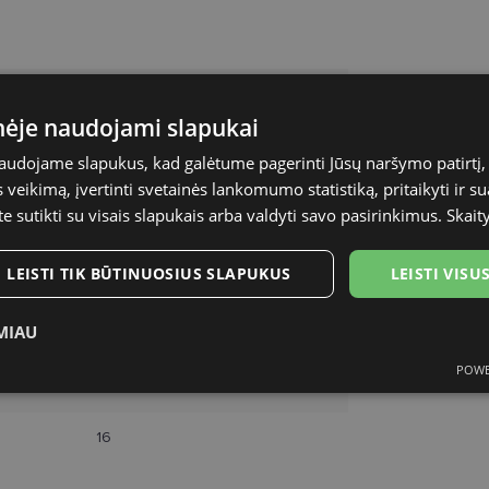
DIVERSO
inėje naudojami slapukai
56-16
naudojame slapukus, kad galėtume pagerinti Jūsų naršymo patirtį, 
veikimą, įvertinti svetainės lankomumo statistiką, pritaikyti ir su
M
te sutikti su visais slapukais arba valdyti savo pasirinkimus.
Skait
brown tort
LEISTI TIK BŪTINUOSIUS SLAPUKUS
LEISTI VIS
Plastmasinis
MIAU
Moterims
POWE
ukai
Statistikos slapukai
Rinkodaros slapukai
Funk
56
16