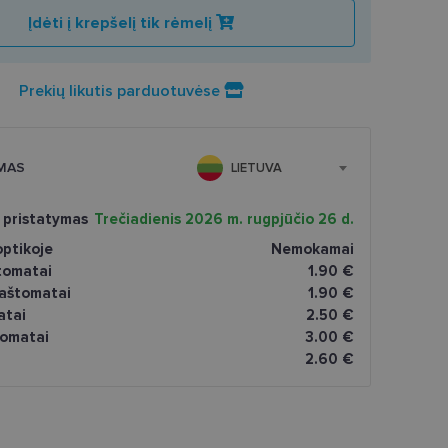
Įdėti į krepšelį tik rėmelį
Prekių likutis parduotuvėse
MAS
LIETUVA
 pristatymas
Trečiadienis 2026 m. rugpjūčio 26 d.
ptikoje
Nemokamai
tomatai
1.90 €
paštomatai
1.90 €
atai
2.50 €
omatai
3.00 €
2.60 €