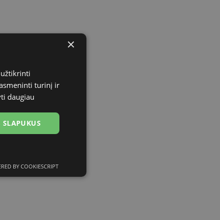
×
užtikrinti
asmeninti turinį ir
yti daugiau
US SLAPUKUS
RED BY COOKIESCRIPT
ciniai slapukai