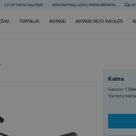
27 OPTIKOS SALONAI
KONTAKTINIŲ LĘŠIŲ PRENUMERATA
LI
ŠIAI
TIRPALAI
AKINIAI
AKINIAI NUO SAULĖS
A
7
Kaina
Gausite
1
Vie
Vieneto kain