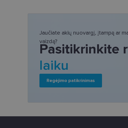
Bū
Šie slapukai yra būtin
tačiau neatskleidžia 
saugomi Jūsų įrenginyj
Jaučiate akių nuovargį, įtampą ar mat
vaizdą?
Šie būtinieji slapuka
Pasitikrinkite
Pavadinimas
laiku
csrftoken
country_ok
Regėjimo patikrinimas
shipping_country
clientId
CookieScriptConse