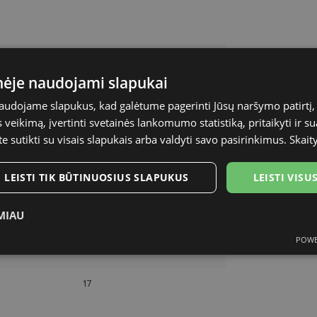
DIVERSO
inėje naudojami slapukai
55-17
naudojame slapukus, kad galėtume pagerinti Jūsų naršymo patirtį, 
veikimą, įvertinti svetainės lankomumo statistiką, pritaikyti ir su
M
te sutikti su visais slapukais arba valdyti savo pasirinkimus.
Skait
black
LEISTI TIK BŪTINUOSIUS SLAPUKUS
LEISTI VIS
Metalas
MIAU
Vyrams
POWE
ukai
Statistikos slapukai
Rinkodaros slapukai
Funk
55
17