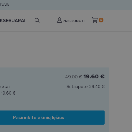
ETUVA
KSESUARAI
0
PRISIJUNGTI
19.60 €
49.00 €
netai
Sutaupote
29.40 €
a
19.60 €
Pasirinkite akinių lęšius