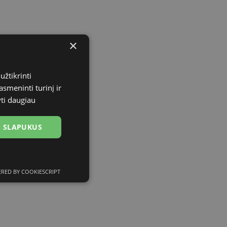
×
užtikrinti
asmeninti turinį ir
yti daugiau
US SLAPUKUS
RED BY COOKIESCRIPT
ciniai slapukai