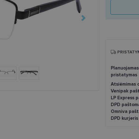
PRISTATY
Planuojamas
pristatymas
Atsiėmimas o
Venipak paš
LP Express 
DPD paštom
Omniva pašt
DPD kurjeris