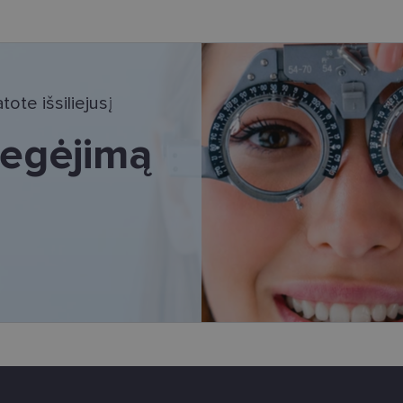
tinieji slapukai
Statistikos slapukai
Rinkodaros slapukai
Funkciniai slapu
i, kad galėtumėte naršyti svetainės turinį bei naudotis jo funkcijomis. Šie slapukai atpaž
Jūsų tapatybės, taip pat nerenka informacijos. Be šių slapukų tinklalapis neveiks tinkama
e, kol slapukai atlieka savo funkcijas, bet ne ilgiau kaip dvejus metus.
ote išsiliejusį
i nustatomi automatiškai.
 regėjimą
Teikėjas
/
Galiojimas
Aprašymas
Domenas
www.lensor.lt
11 mėnesį
Šis slapukas yra susietas su „Django“ žiniatinklio k
4 savaitės
skirta „Python“. Jis sukurtas siekiant apsaugoti sve
tipo programinės įrangos atakos prieš žiniatinklio f
www.lensor.lt
1 metai
www.lensor.lt
1 metai
www.lensor.lt
1 metai
Slapukas naudojamas unikaliems vartotojams atskirti
sugeneruotą numerį priskiriant kliento identifikator
svetainės našumą ir funkcionalumą, ji yra naudoja
patirčiai pagerinti.
nt
11 mėnesį
Šį slapuką „Cookie-Script.com“ paslauga naudoja l
CookieScript
3 savaitės
sutikimo nuostatoms prisiminti. Būtina, kad Cookie
www.lensor.lt
reklamjuostė veiktų tinkamai.