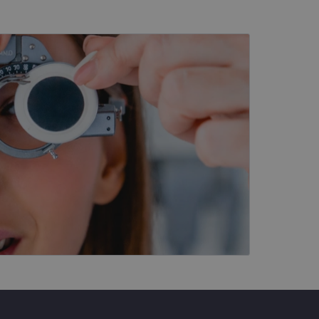
kai
įsta Jūsų įrenginį,
i. Šie slapukai
ūrimo platforma,
tainę nuo tam tikro
ormas.
, atsitiktinai
iui. Patobulinant
ma vartotojo
ankytojų slapukų
-Script.com slapukų