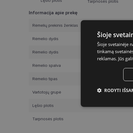
Lęšio plotis
Tarpnosės plotis
Informacija apie prekę
Rėmelių prekinis ženklas
Šioje sveta
Rėmelio dydis
Šioje svetainėje 
tinkamą svetainės 
Rėmelio dydis
reklamas. Jūs gali
Rėmelio spalva
Rėmelio tipas
RODYTI IŠSA
Vartotojų grupė
Būtinieji slap
Lęšio plotis
Tarpnosės plotis