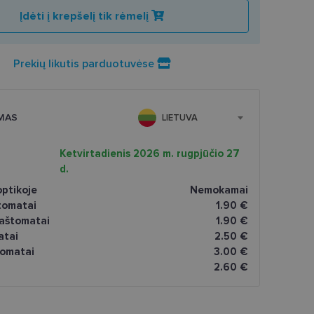
Įdėti į krepšelį tik rėmelį
Prekių likutis parduotuvėse
MAS
LIETUVA
Ketvirtadienis 2026 m. rugpjūčio 27
d.
ptikoje
Nemokamai
tomatai
1.90 €
paštomatai
1.90 €
atai
2.50 €
omatai
3.00 €
2.60 €