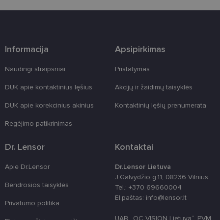
Šie būtinieji slapukai nustatomi automatiškai.
Teikėjas
/
Pavadinimas
Galiojimas
Aprašymas
Domenas
csrftoken
www.lensor.lt
11 mėnesį
Šis slapukas 
4 savaitės
susietas su
Informacija
Apsipirkimas
„Django“
žiniatinklio
kūrimo
Naudingi straipsniai
Pristatymas
platforma,
skirta „Pytho
Jis sukurtas
DUK apie kontaktinius lęšius
Akcijų ir žaidimų taisyklės
siekiant
apsaugoti
DUK apie korekcinius akinius
Kontaktinių lęšių prenumerata
svetainę nuo
tam tikro tip
programinės
Regėjimo patikrinimas
įrangos atak
prieš
žiniatinklio
Dr. Lensor
Kontaktai
formas.
country_ok
www.lensor.lt
1 metai
Apie Dr.Lensor
Dr.Lensor Lietuva
J.Galvydžio g.11, 08236 Vilnius
shipping_country
www.lensor.lt
1 metai
Bendrosios taisyklės
Tel.: +370 69660004
clientId
www.lensor.lt
1 metai
Slapukas
El.paštas: info@lensor.lt
naudojamas
Privatumo politika
unikaliems
vartotojams
UAB „OC VISION Lietuva“, PVM
atskirti,