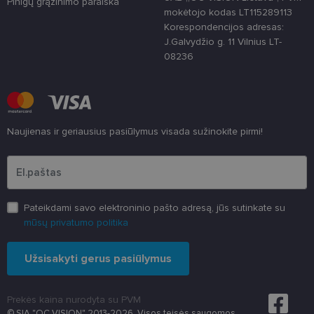
Pinigų grąžinimo paraiška
atsitiktinai
mokėtojo kodas LT115289113
sugeneruotą
Korespondencijos adresas:
numerį
priskiriant
J.Galvydžio g. 11 Vilnius LT-
kliento
08236
identifikatori
Patobulinant
svetainės
našumą ir
funkcionalu
ji yra
naudojama
vartotojo
Naujienas ir geriausius pasiūlymus visada sužinokite pirmi!
patirčiai
pagerinti.
Įveskite el.pašto adresą
CookieScriptConsent
11 mėnesį
Šį slapuką
CookieScript
3 savaitės
„Cookie-
www.lensor.lt
Script.com“
paslauga
naudoja
Pateikdami savo elektroninio pašto adresą, jūs sutinkate su
lankytojų
mūsų privatumo politika
slapukų
sutikimo
nuostatoms
prisiminti.
Užsisakyti gerus pasiūlymus
Būtina, kad
Cookie-
Script.com
slapukų
Prekės kaina nurodyta su PVM
reklamjuostė
veiktų
© SIA "OC VISION" 2013-2026. Visos teisės saugomos.