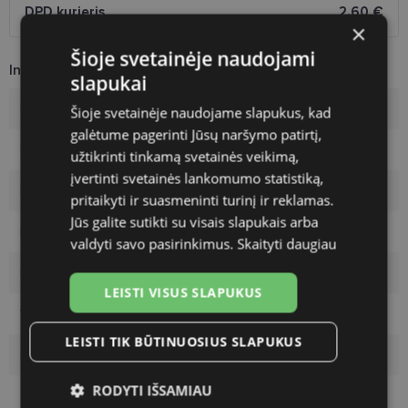
DPD kurjeris
2.60 €
×
Šioje svetainėje naudojami
Informacija apie prekę
slapukai
Rėmelių prekinis ženklas
DIVERSO
Šioje svetainėje naudojame slapukus, kad
galėtume pagerinti Jūsų naršymo patirtį,
Rėmelio dydis
56-17
užtikrinti tinkamą svetainės veikimą,
įvertinti svetainės lankomumo statistiką,
Rėmelio dydis
L
pritaikyti ir suasmeninti turinį ir reklamas.
Jūs galite sutikti su visais slapukais arba
Rėmelio spalva
bk/silver
valdyti savo pasirinkimus.
Skaityti daugiau
Rėmelio tipas
Metalas
LEISTI VISUS SLAPUKUS
Vartotojų grupė
Vyrams
LEISTI TIK BŪTINUOSIUS SLAPUKUS
Lęšio plotis
56
RODYTI IŠSAMIAU
Tarpnosės plotis
17