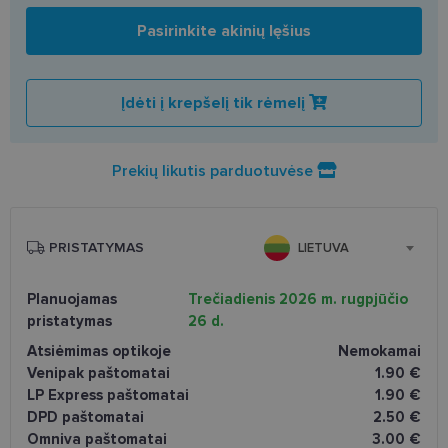
Pasirinkite akinių lęšius
Įdėti į krepšelį tik rėmelį
Prekių likutis parduotuvėse
PRISTATYMAS
LIETUVA
Planuojamas
Trečiadienis 2026 m. rugpjūčio
pristatymas
26 d.
Atsiėmimas optikoje
Nemokamai
Venipak paštomatai
1.90 €
LP Express paštomatai
1.90 €
DPD paštomatai
2.50 €
Omniva paštomatai
3.00 €