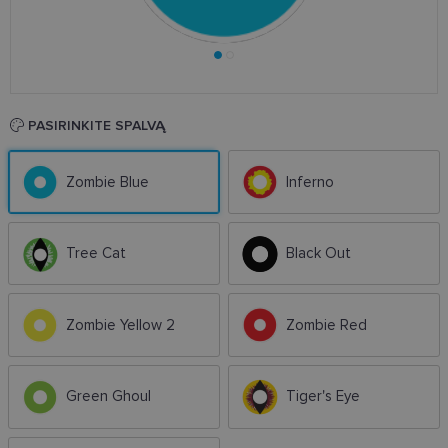
PASIRINKITE SPALVĄ
Zombie Blue
Inferno
Tree Cat
Black Out
Zombie Yellow 2
Zombie Red
Green Ghoul
Tiger's Eye