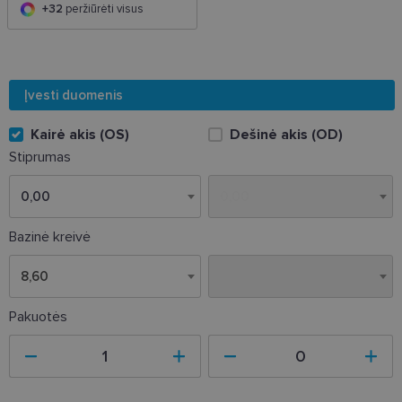
+32
peržiūrėti visus
Įvesti duomenis
Kairė akis (OS)
Dešinė akis (OD)
Stiprumas
Bazinė kreivė
8,60
8,60
Pakuotės