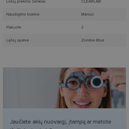
Lešių prekinis ženklas
CLEARLAB
Naudojimo trukmė
Mėnuo
Pakuotė
2
Būtinieji slapukai
Statistikos slapukai
Rinkodaros slapukai
Funkciniai slapukai
Lęšių spalva
Zombie Blue
Šie slapukai yra būtini, kad galėtumėte naršyti
svetainės turinį bei naudotis jo funkcijomis. Šie
slapukai atpažįsta Jūsų įrenginį, tačiau neatskleidžia
Jūsų tapatybės, taip pat nerenka informacijos. Be šių
slapukų tinklalapis neveiks tinkamai. Šie slapukai
saugomi Jūsų įrenginyje, kol slapukai atlieka savo
funkcijas, bet ne ilgiau kaip dvejus metus.
Šie būtinieji slapukai nustatomi automatiškai.
Teikėjas
/
Pavadinimas
Galiojimas
Aprašymas
Domenas
csrftoken
www.lensor.lt
11 mėnesį
Šis slapukas 
4 savaitės
susietas su
„Django“
Jaučiate akių nuovargį, įtampą ar matote
žiniatinklio
kūrimo
platforma,