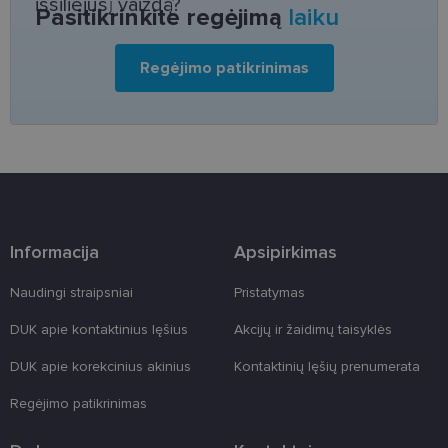
išsiliejusį vaizdą?
Pasitikrinkite regėjimą
laiku
skirta „Pytho
Jis sukurtas
siekiant
apsaugoti
Regėjimo patikrinimas
svetainę nuo
tam tikro tip
programinės
įrangos atak
prieš
žiniatinklio
formas.
country_ok
www.lensor.lt
1 metai
shipping_country
www.lensor.lt
1 metai
clientId
www.lensor.lt
1 metai
Slapukas
Informacija
Apsipirkimas
naudojamas
unikaliems
vartotojams
Naudingi straipsniai
Pristatymas
atskirti,
atsitiktinai
sugeneruotą
DUK apie kontaktinius lęšius
Akcijų ir žaidimų taisyklės
numerį
priskiriant
DUK apie korekcinius akinius
Kontaktinių lęšių prenumerata
kliento
identifikatori
Patobulinant
Regėjimo patikrinimas
svetainės
našumą ir
funkcionalu