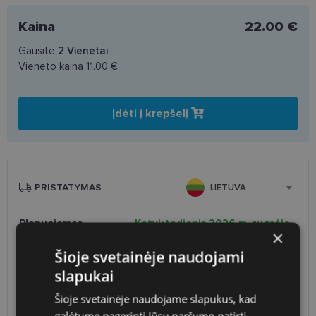
Kaina
22.00 €
Gausite
2
Vienetai
Vieneto kaina
11.00 €
Įdėti į krepšelį
PRISTATYMAS
LIETUVA
Planuojamas
Ketvirtadienis 2026 m. rugsėjo
×
pristatymas
3 d.
Šioje svetainėje naudojami
Atsiėmimas optikoje
Nemokamai
slapukai
Venipak paštomatai
1.90 €
LP Express paštomatai
1.90 €
Šioje svetainėje naudojame slapukus, kad
DPD paštomatai
2.50 €
galėtume pagerinti Jūsų naršymo patirtį,