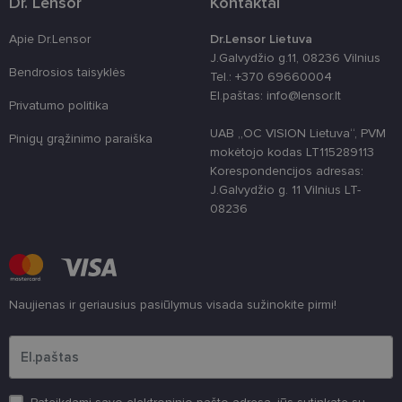
Dr. Lensor
Kontaktai
ji yra
naudojama
vartotojo
Apie Dr.Lensor
Dr.Lensor Lietuva
patirčiai
pagerinti.
J.Galvydžio g.11, 08236 Vilnius
Bendrosios taisyklės
Tel.: +370 69660004
CookieScriptConsent
11 mėnesį
Šį slapuką
CookieScript
3 savaitės
„Cookie-
www.lensor.lt
El.paštas: info@lensor.lt
Script.com“
Privatumo politika
paslauga
naudoja
UAB „OC VISION Lietuva“, PVM
Pinigų grąžinimo paraiška
lankytojų
mokėtojo kodas LT115289113
slapukų
sutikimo
Korespondencijos adresas:
nuostatoms
J.Galvydžio g. 11 Vilnius LT-
prisiminti.
Būtina, kad
08236
Cookie-
Script.com
slapukų
reklamjuostė
veiktų
tinkamai.
Naujienas ir geriausius pasiūlymus visada sužinokite pirmi!
Įveskite el.pašto adresą