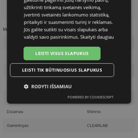
Omniva paštomatai
3.00 €
užtikrinti tinkamą svetainės veikimą,
DPD kurjeris
2.60 €
įvertinti svetainės lankomumo statistiką,
pritaikyti ir suasmeninti turinį ir reklamas.
Jūs galite sutikti su visais slapukais arba
Informacija apie prekę
valdyti savo pasirinkimus.
Skaityti daugiau
Bazinė kreivė
8.6
LEISTI VISUS SLAPUKUS
Diametras
14.5
LEISTI TIK BŪTINUOSIUS SLAPUKUS
Medžiagos tipas
Polymacon
Vandens kiekis
38
RODYTI IŠSAMIAU
POWERED BY COOKIESCRIPT
DK/l, Dk/t
14
Būtinieji
Statistikos
Rinkodaros
slapukai
slapukai
slapukai
Dizainas
Sferinis
Gamintojas
CLEARLAB
Funkciniai slapukai