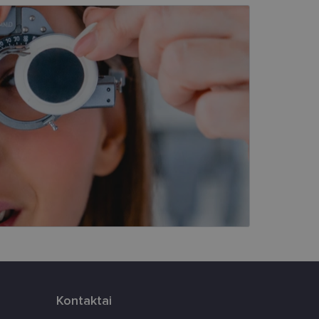
kai
įsta Jūsų įrenginį,
i. Šie slapukai
ūrimo platforma,
tainę nuo tam tikro
ormas.
, atsitiktinai
iui. Patobulinant
ma vartotojo
ankytojų slapukų
-Script.com slapukų
Kontaktai