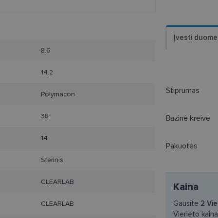
Įvesti duome
8.6
14.2
Stiprumas
Polymacon
38
Bazinė kreivė
14
Pakuotės
Sferinis
CLEARLAB
Kaina
Gausite
2
Vie
CLEARLAB
Vieneto kain