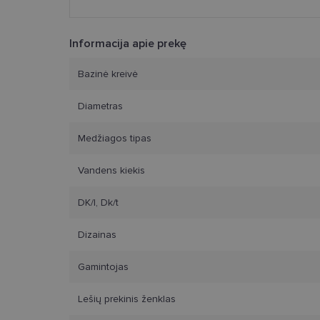
Informacija apie prekę
Bazinė kreivė
Diametras
Medžiagos tipas
Vandens kiekis
DK/l, Dk/t
Dizainas
Gamintojas
Lešių prekinis ženklas