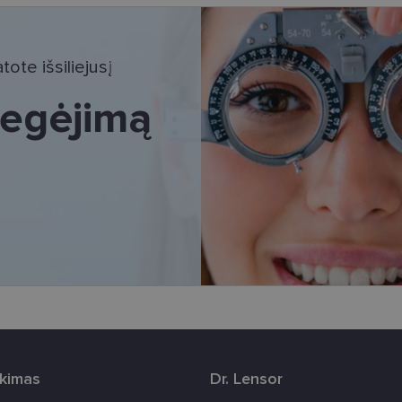
tinieji slapukai
Statistikos slapukai
Rinkodaros slapukai
Funkciniai slapu
i, kad galėtumėte naršyti svetainės turinį bei naudotis jo funkcijomis. Šie slapukai atpaž
ote išsiliejusį
Jūsų tapatybės, taip pat nerenka informacijos. Be šių slapukų tinklalapis neveiks tinkama
e, kol slapukai atlieka savo funkcijas, bet ne ilgiau kaip dvejus metus.
 regėjimą
i nustatomi automatiškai.
Teikėjas
/
Galiojimas
Aprašymas
Domenas
www.lensor.lt
11 mėnesį
Šis slapukas yra susietas su „Django“ žiniatinklio k
4 savaitės
skirta „Python“. Jis sukurtas siekiant apsaugoti sve
tipo programinės įrangos atakos prieš žiniatinklio f
www.lensor.lt
1 metai
www.lensor.lt
1 metai
www.lensor.lt
1 metai
Slapukas naudojamas unikaliems vartotojams atskirti
sugeneruotą numerį priskiriant kliento identifikator
svetainės našumą ir funkcionalumą, ji yra naudoja
patirčiai pagerinti.
nt
11 mėnesį
Šį slapuką „Cookie-Script.com“ paslauga naudoja l
CookieScript
3 savaitės
sutikimo nuostatoms prisiminti. Būtina, kad Cookie
www.lensor.lt
reklamjuostė veiktų tinkamai.
rkimas
Dr. Lensor