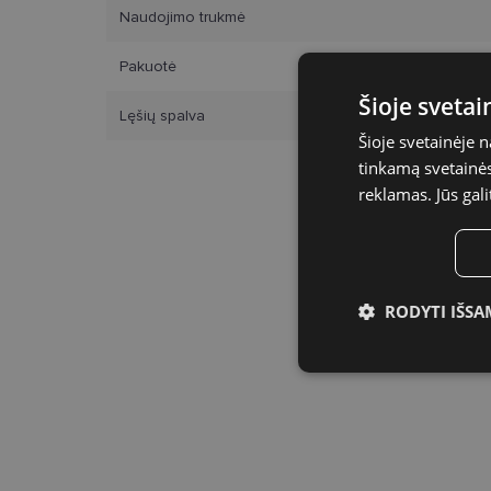
Naudojimo trukmė
Pakuotė
Šioje sveta
Lęšių spalva
Šioje svetainėje 
tinkamą svetainės 
reklamas. Jūs gali
RODYTI IŠSA
Būtinieji slap