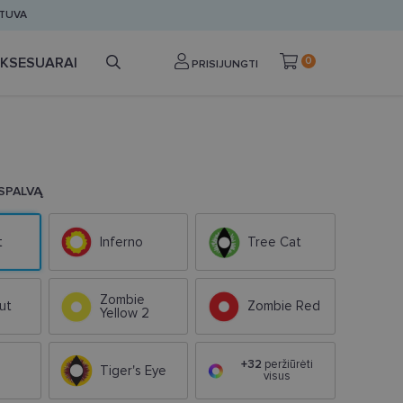
ETUVA
KSESUARAI
0
PRISIJUNGTI
 SPALVĄ
t
Inferno
Tree Cat
Zombie
ut
Zombie Red
Yellow 2
+32
peržiūrėti
Tiger's Eye
visus