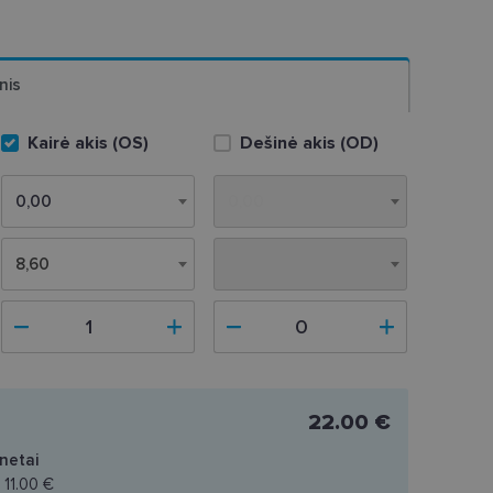
nis
Kairė akis (OS)
Dešinė akis (OD)
8,60
8,60
22.00 €
netai
a
11.00 €