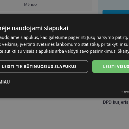
Mėnuo
2
inėje naudojami slapukai
Red Cat
naudojame slapukus, kad galėtume pagerinti Jūsų naršymo patirtį, 
veikimą, įvertinti svetainės lankomumo statistiką, pritaikyti ir su
PRISTATY
te sutikti su visais slapukais arba valdyti savo pasirinkimus.
Skait
Planuojamas
LEISTI TIK BŪTINUOSIUS SLAPUKUS
LEISTI VIS
Atsiėmimas o
Venipak paš
MIAU
LP Express 
DPD paštom
POWE
ukai
Statistikos slapukai
Rinkodaros slapukai
Funk
Omniva pašt
DPD kurjeris