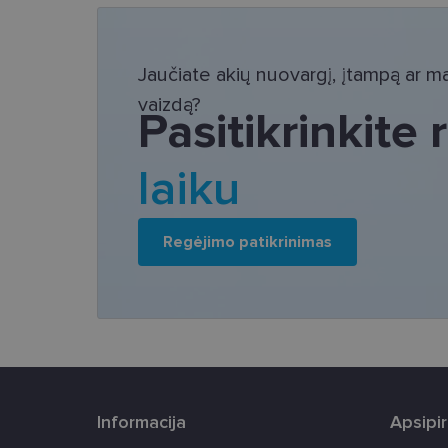
Bū
Šie slapukai yra būtin
Jaučiate akių nuovargį, įtampą ar mat
tačiau neatskleidžia 
saugomi Jūsų įrenginyj
vaizdą?
Pasitikrinkite
Šie būtinieji slapuka
Pavadinimas
laiku
csrftoken
Regėjimo patikrinimas
country_ok
shipping_country
clientId
CookieScriptConse
Informacija
Apsipi