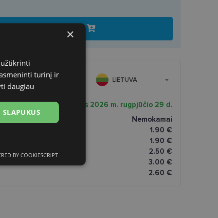
Įdėti į krepšelį
×
užtikrinti
asmeninti turinį ir
MAS
LIETUVA
yti daugiau
 pristatymas
Šeštadienis 2026 m. rugpjūčio 29 d.
US SLAPUKUS
ptikoje
Nemokamai
tomatai
1.90 €
paštomatai
1.90 €
atai
2.50 €
RED BY COOKIESCRIPT
ciniai slapukai
omatai
3.00 €
2.60 €