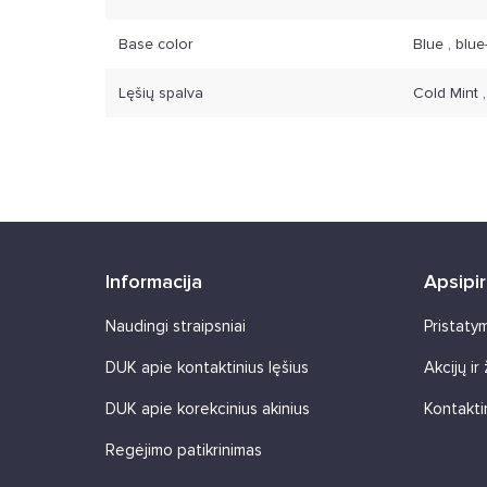
Base color
Blue , blue
Lęšių spalva
Cold Mint 
Informacija
Apsipi
Naudingi straipsniai
Pristaty
DUK apie kontaktinius lęšius
Akcijų ir
DUK apie korekcinius akinius
Kontakti
Regėjimo patikrinimas