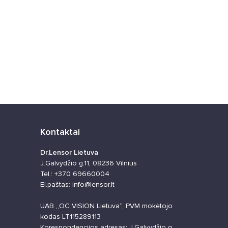
Kontaktai
Dr.Lensor Lietuva
J.Galvydžio g.11, 08236 Vilnius
Tel.: +370 69660004
El.paštas: info@lensor.lt
UAB „OC VISION Lietuva“, PVM mokėtojo
kodas LT115289113
Korespondencijos adresas: J.Galvydžio g.