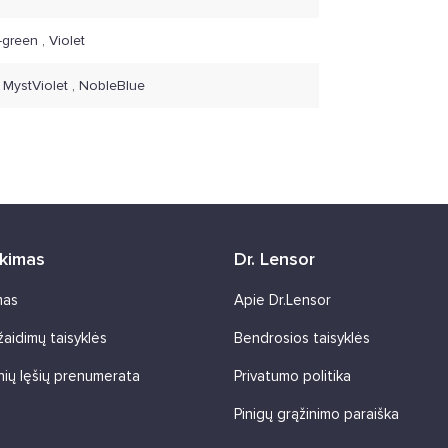
-green , Violet
, MystViolet , NobleBlue
rkimas
Dr. Lensor
mas
Apie Dr.Lensor
 žaidimų taisyklės
Bendrosios taisyklės
nių lęšių prenumerata
Privatumo politika
Pinigų grąžinimo paraiška