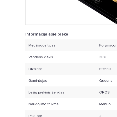
Informacija apie prekę
Medžiagos tipas
Polymaco
Vandens kiekis
38%
Dizainas
Sferinis
Gamintojas
Queens
Lešių prekinis ženklas
OROS
Naudojimo trukmė
Mėnuo
Pakuotė
2