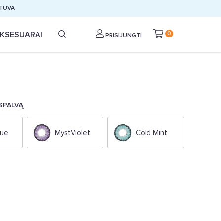
ETUVA
KSESUARAI
0
PRISIJUNGTI
 SPALVĄ
lue
MystViolet
Cold Mint