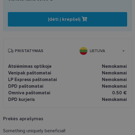
Įdėti į krepšelį
PRISTATYMAS
LIETUVA
Atsiėmimas optikoje
Nemokamai
Venipak paštomatai
Nemokamai
LP Express paštomatai
Nemokamai
DPD paštomatai
Nemokamai
Omniva paštomatai
0.50 €
DPD kurjeris
Nemokamai
Prekės aprašymas
Something uniquely beneficial!