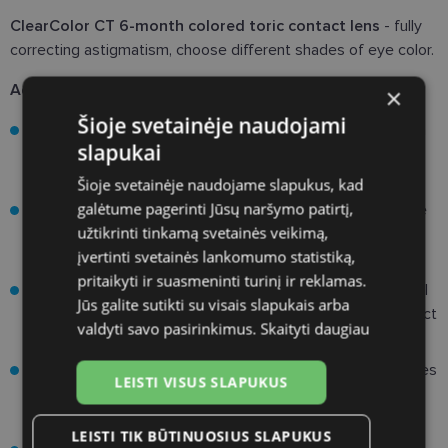
ClearColor CT 6-month colored toric contact lens
- fully
correcting astigmatism, choose different shades of eye color.
Advantages:
×
Šioje svetainėje naudojami
Contact lenses are made of Polymacon A material, which
slapukai
is recognized as durable and reliable even in challenging
conditions.
Šioje svetainėje naudojame slapukus, kad
galėtume pagerinti Jūsų naršymo patirtį,
ClearColor CT is a six-month contact lens specially made
užtikrinti tinkamą svetainės veikimą,
for the individual patient, available in a wide range of
įvertinti svetainės lankomumo statistiką,
optical strengths.
pritaikyti ir suasmeninti turinį ir reklamas.
Clearcolor CT contact lenses use a Multi Curve and Bevel
Jūs galite sutikti su visais slapukais arba
Curve design to improve tear circulation and make contact
valdyti savo pasirinkimus.
Skaityti daugiau
lens wear even more comfortable.
The patented lens-encapsulated color technology isolates
LEISTI VISUS SLAPUKUS
the tint layer from contact with the surface of the eye,
providing unparalleled comfort and superior quality.
LEISTI TIK BŪTINUOSIUS SLAPUKUS