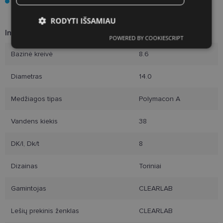
When used as directed, contact lenses provide the most
exciting and safest toric lens experience available.
RODYTI IŠSAMIAU
Informacija apie prekę
POWERED BY COOKIESCRIPT
Būtinieji
Statistikos
Rinkodaros
slapukai
slapukai
slapukai
Bazinė kreivė
8.6
Diametras
14.0
Funkciniai slapukai
Medžiagos tipas
Polymacon A
Vandens kiekis
38
DK/l, Dk/t
8
Būtinieji slapukai
Statistikos slapukai
Dizainas
Toriniai
Rinkodaros slapukai
Funkciniai slapukai
Gamintojas
CLEARLAB
Šie slapukai yra būtini, kad galėtumėte naršyti
svetainės turinį bei naudotis jo funkcijomis. Šie
slapukai atpažįsta Jūsų įrenginį, tačiau neatskleidžia
Lešių prekinis ženklas
CLEARLAB
Jūsų tapatybės, taip pat nerenka informacijos. Be šių