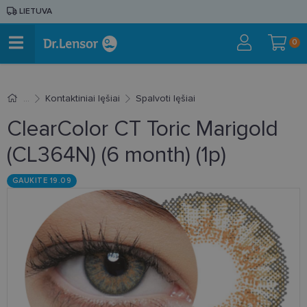
LIETUVA
0
Kontaktiniai lęšiai
Spalvoti lęšiai
ClearColor CT Toric Marigold
(CL364N) (6 month) (1p)
GAUKITE 19.09