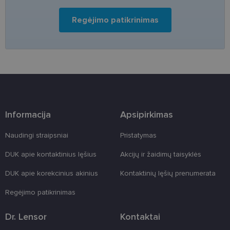
clientId
www.lensor.lt
1 metai
Slapukas
naudojamas
unikaliems
Regėjimo patikrinimas
vartotojams
atskirti,
atsitiktinai
sugeneruotą
numerį
priskiriant
kliento
identifikatori
Patobulinant
svetainės
našumą ir
funkcionalu
ji yra
Informacija
Apsipirkimas
naudojama
vartotojo
patirčiai
Naudingi straipsniai
Pristatymas
pagerinti.
CookieScriptConsent
11 mėnesį
Šį slapuką
CookieScript
DUK apie kontaktinius lęšius
Akcijų ir žaidimų taisyklės
3 savaitės
„Cookie-
www.lensor.lt
Script.com“
DUK apie korekcinius akinius
Kontaktinių lęšių prenumerata
paslauga
naudoja
lankytojų
Regėjimo patikrinimas
slapukų
sutikimo
nuostatoms
Dr. Lensor
Kontaktai
prisiminti.
Būtina, kad