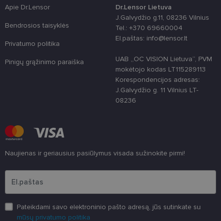
Cookie-
Apie Dr.Lensor
Dr.Lensor Lietuva
Script.com
slapukų
J.Galvydžio g.11, 08236 Vilnius
reklamjuostė
Bendrosios taisyklės
Tel.: +370 69660004
veiktų
tinkamai.
El.paštas: info@lensor.lt
Privatumo politika
UAB „OC VISION Lietuva“, PVM
Pinigų grąžinimo paraiška
mokėtojo kodas LT115289113
Korespondencijos adresas:
J.Galvydžio g. 11 Vilnius LT-
08236
Teikėjas
/
Pavadinimas
Galiojimas
Aprašymas
Domenas
Naujienas ir geriausius pasiūlymus visada sužinokite pirmi!
Įveskite el.pašto adresą
_gcl_au
2 mėnesiai
Šį slapuką
Google LLC
4 savaitės
nustato
.lensor.lt
„Doubleclick“ ir
Teikėjas
/
jis pateikia
Pavadinimas
Galiojimas
Aprašymas
Domenas
informaciją apie
tai, kaip
_ga
1 metai 1
Šis slapuko
Pateikdami savo elektroninio pašto adresą, jūs sutinkate su
Google LLC
galutinis
mėnuo
pavadinimas
.lensor.lt
vartotojas
mūsų privatumo politika
susietas su