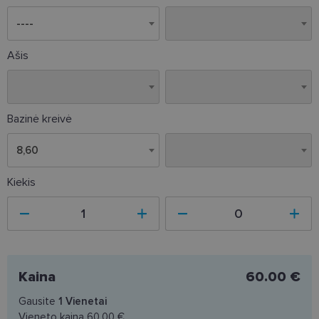
----
----
Ašis
----
----
Bazinė kreivė
8,60
8,60
Kiekis
Kaina
60.00 €
Gausite
1
Vienetai
Vieneto kaina
60.00 €