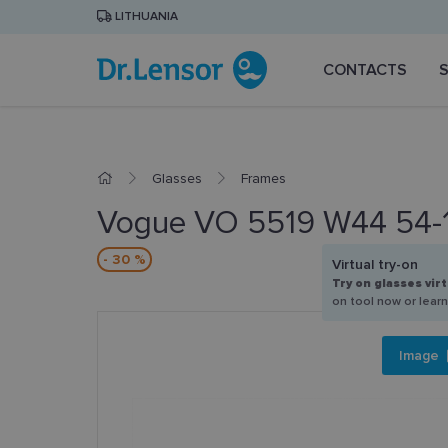
LITHUANIA
CONTACTS
Glasses
Frames
Vogue VO 5519 W44 54-
- 30 %
Virtual try-on
Try on glasses virt
on tool now or lear
Image