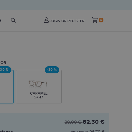
S
0
LOGIN OR REGISTER
LOR
-30 %
-30 %
CARAMEL
54-17
62.30 €
89.00 €
pieces
You save
26.70 €