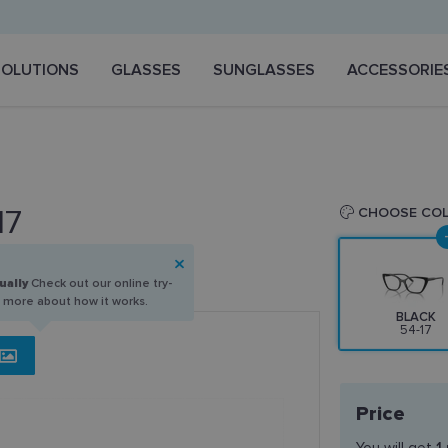
SOLUTIONS
GLASSES
SUNGLASSES
ACCESSORIE
17
CHOOSE CO
ually
Check out our online try-
n more about how it works.
BLACK
54-17
Price
You will get
1