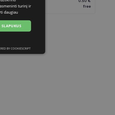
omatai
0.50 €
asmeninti turinį ir
free
yti daugiau
US SLAPUKUS
RED BY COOKIESCRIPT
ciniai slapukai
kai
įsta Jūsų įrenginį,
i. Šie slapukai