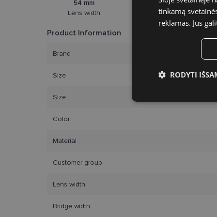
54 mm
17 mm
tinkamą svetainės 
Lens width
Bridge width
reklamas. Jūs gali
Product Information
Brand
RODYTI IŠSA
Size
Būtinieji slap
Size
Color
Material
Customer group
Bū
Šie slapukai yra būtin
Lens width
tačiau neatskleidžia 
saugomi Jūsų įrenginyj
Bridge width
Šie būtinieji slapuka