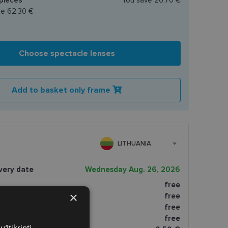
ce
62.30 €
Choose spectacle lenses
Add to basket only frame
LITHUANIA
very date
Wednesday Aug. 26, 2026
free
×
tomatai
free
paštomatai
free
atai
free
užtikrinti