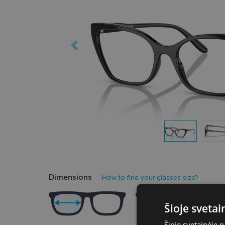
Dimensions
How to find your glasses size?
Šioje sveta
Šioje svetainėje 