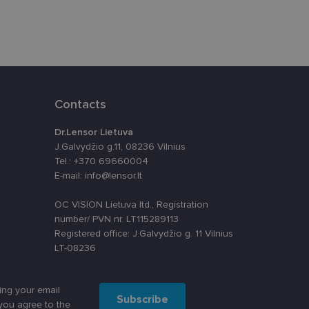
ūrimo platforma,
tainę nuo tam tikro
ormas.
Contacts
, atsitiktinai
Dr.Lensor Lietuva
iui. Patobulinant
ma vartotojo
J.Galvydžio g.11, 08236 Vilnius
Tel.: +370 69660004
ankytojų slapukų
E-mail: info@lensor.lt
-Script.com slapukų
OC VISION Lietuva ltd., Registration
number/ PVN nr. LT115289113
Registered office: J.Galvydžio g. 11 Vilnius
LT-08236
ing your email
Subscribe
you agree to the