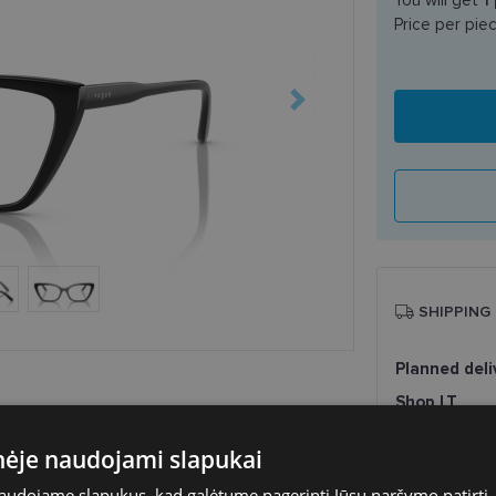
Price per pie
SHIPPING
Planned deli
Shop LT
Venipak paš
LP Express 
inėje naudojami slapukai
DPD paštom
naudojame slapukus, kad galėtume pagerinti Jūsų naršymo patirtį, 