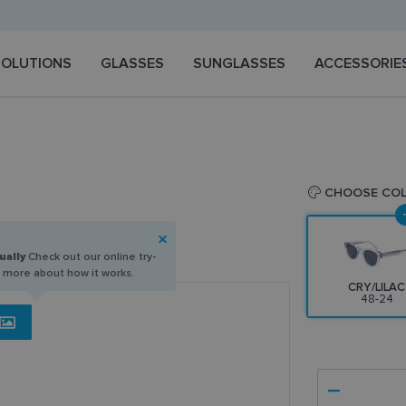
SOLUTIONS
GLASSES
SUNGLASSES
ACCESSORIE
CHOOSE CO
ually
Check out our online try-
n more about how it works.
CRY/LILAC
48-24