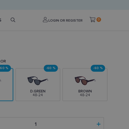
S
0
LOGIN OR REGISTER
LOR
-60 %
-60 %
-60 %
D.GREEN
BROWN
48-24
48-24