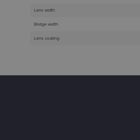
tačiau neatskleidžia 
saugomi Jūsų įrenginyj
Lens width
Šie būtinieji slapuka
Bridge width
Pavadinimas
Lens coating
csrftoken
country_ok
shipping_country
clientId
CookieScriptConse