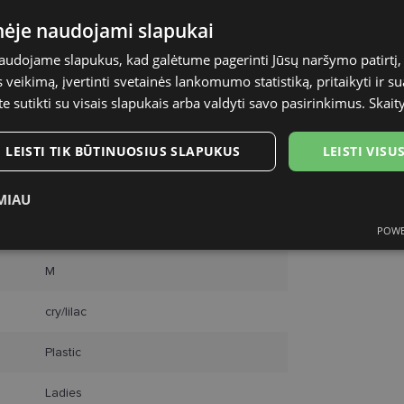
Omniva pašt
inėje naudojami slapukai
Courier
naudojame slapukus, kad galėtume pagerinti Jūsų naršymo patirtį, 
veikimą, įvertinti svetainės lankomumo statistiką, pritaikyti ir su
te sutikti su visais slapukais arba valdyti savo pasirinkimus.
Skait
LEISTI TIK BŪTINUOSIUS SLAPUKUS
LEISTI VIS
VERTICE
MIAU
48-24
POWE
ukai
Statistikos slapukai
Rinkodaros slapukai
Funk
M
cry/lilac
Plastic
tinieji slapukai
Statistikos slapukai
Rinkodaros slapukai
Funkciniai slapu
Ladies
i, kad galėtumėte naršyti svetainės turinį bei naudotis jo funkcijomis. Šie slapukai atpaž