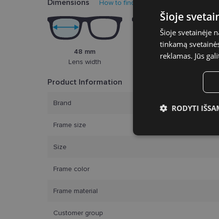
Dimensions
How to find your glasses size?
Šioje sveta
Šioje svetainėje 
tinkamą svetainės 
48 mm
24 mm
reklamas. Jūs gali
Lens width
Bridge width
Product Information
Brand
RODYTI IŠSA
Frame size
Būtinieji slap
Size
Frame color
Frame material
Bū
Customer group
Šie slapukai yra būtin