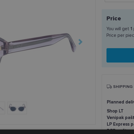
Price
You will get
1
Price per pie
SHIPPING
Planned deli
Shop LT
Venipak paš
LP Express 
DPD paštom