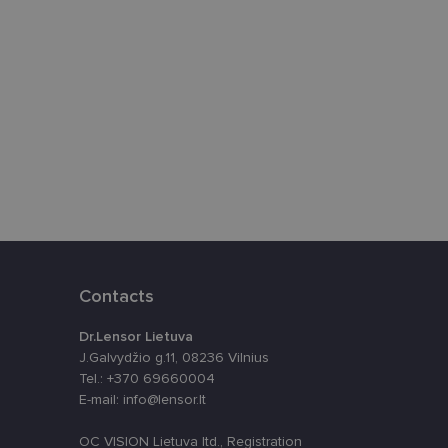
i. Šie slapukai
ūrimo platforma,
tainę nuo tam tikro
ormas.
, atsitiktinai
iui. Patobulinant
ma vartotojo
Contacts
ankytojų slapukų
-Script.com slapukų
Dr.Lensor Lietuva
J.Galvydžio g.11, 08236 Vilnius
Tel.: +370 69660004
E-mail: info@lensor.lt
OC VISION Lietuva ltd., Registration