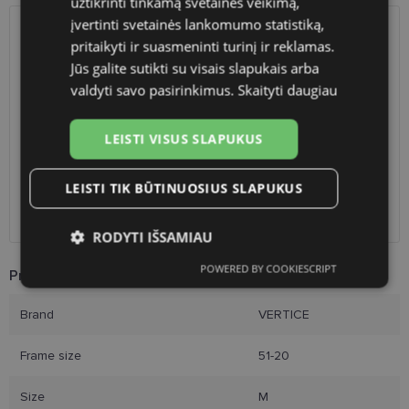
užtikrinti tinkamą svetainės veikimą,
įvertinti svetainės lankomumo statistiką,
SHIPPING
LITHUANIA
pritaikyti ir suasmeninti turinį ir reklamas.
Jūs galite sutikti su visais slapukais arba
valdyti savo pasirinkimus.
Skaityti daugiau
Planned delivery date
Saturday Aug. 8, 2026
Shop LT
free
Venipak paštomatai
free
LEISTI VISUS SLAPUKUS
LP Express paštomatai
free
DPD paštomatai
free
LEISTI TIK BŪTINUOSIUS SLAPUKUS
Omniva paštomatai
0.50 €
Courier
2.60 €
RODYTI IŠSAMIAU
POWERED BY COOKIESCRIPT
Product Information
Būtinieji
Statistikos
Rinkodaros
slapukai
slapukai
slapukai
Brand
VERTICE
Frame size
51-20
Funkciniai slapukai
Size
M