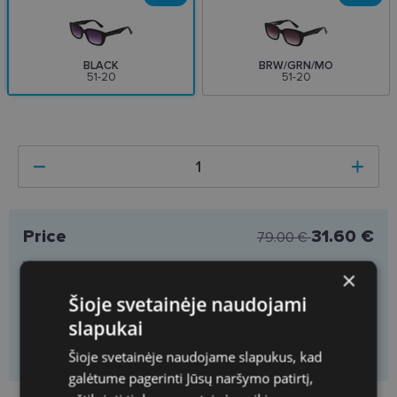
BLACK
BRW/GRN/MO
51-20
51-20
Price
31.60 €
79.00 €
You will get
1
pieces
You save
47.40 €
×
Price per piece
31.60 €
Šioje svetainėje naudojami
slapukai
Add to cart
Šioje svetainėje naudojame slapukus, kad
galėtume pagerinti Jūsų naršymo patirtį,