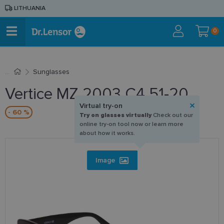
LITHUANIA
0
Sunglasses
Vertice MZ 2003 C4 51-20
Virtual try-on
- 60 %
Try on glasses virtually
Check out our
online try-on tool now or learn more
about how it works.
Image