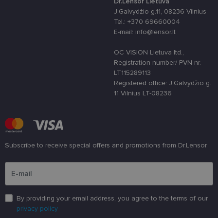
Dr.Lensor Lietuva
Jis sukurtas
siekiant
J.Galvydžio g.11, 08236 Vilnius
apsaugoti
Tel.: +370 69660004
svetainę nuo
tam tikro tip
E-mail: info@lensor.lt
programinės
įrangos atak
prieš
OC VISION Lietuva ltd.,
žiniatinklio
Registration number/ PVN nr.
formas.
LT115289113
country_ok
www.lensor.lt
1 metai
Registered office: J.Galvydžio g.
11 Vilnius LT-08236
shipping_country
www.lensor.lt
1 metai
clientId
www.lensor.lt
1 metai
Slapukas
naudojamas
unikaliems
vartotojams
atskirti,
atsitiktinai
Subscribe to receive special offers and promotions from Dr.Lensor
sugeneruotą
numerį
Please enter an email address
priskiriant
kliento
identifikatori
Patobulinant
svetainės
našumą ir
By providing your email address, you agree to the terms of our
funkcionalu
privacy policy
ji yra
naudojama