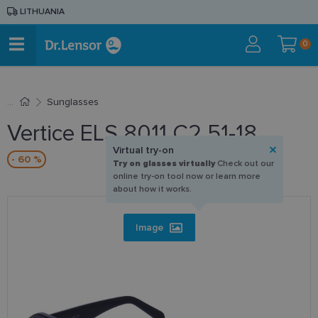
LITHUANIA
0
Sunglasses
Vertice ELS 8011 C2 51-18
Virtual try-on
- 60 %
Try on glasses virtually
Check out our
online try-on tool now or learn more
about how it works.
Image