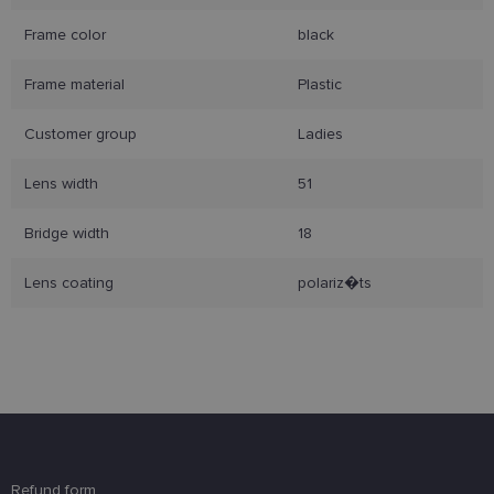
Frame color
black
Frame material
Plastic
Būtinieji slapukai
Statistikos slapukai
Customer group
Ladies
Rinkodaros slapukai
Funkciniai slapukai
Lens width
51
Šie slapukai yra būtini, kad galėtumėte naršyti
svetainės turinį bei naudotis jo funkcijomis. Šie
slapukai atpažįsta Jūsų įrenginį, tačiau neatskleidžia
Bridge width
18
Jūsų tapatybės, taip pat nerenka informacijos. Be šių
slapukų tinklalapis neveiks tinkamai. Šie slapukai
Lens coating
polariz�ts
saugomi Jūsų įrenginyje, kol slapukai atlieka savo
funkcijas, bet ne ilgiau kaip dvejus metus.
Šie būtinieji slapukai nustatomi automatiškai.
Teikėjas
/
Pavadinimas
Galiojimas
Aprašymas
Domenas
csrftoken
www.lensor.lt
11 mėnesį
Šis slapukas 
4 savaitės
susietas su
„Django“
žiniatinklio
kūrimo
Refund form