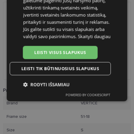
galėtume pagerinti Jūsų naršymo patirtį,
užtikrinti tinkamą svetainės veikimą,
SHIPPING
įvertinti svetainės lankomumo statistiką,
LITHUANIA
pritaikyti ir suasmeninti turinį ir reklamas.
Jūs galite sutikti su visais slapukais arba
Planned delivery date
Thursday Aug. 13, 2026
valdyti savo pasirinkimus.
Skaityti daugiau
Shop LT
free
Venipak paštomatai
free
LP Express paštomatai
free
LEISTI VISUS SLAPUKUS
DPD paštomatai
free
Omniva paštomatai
0.50 €
LEISTI TIK BŪTINUOSIUS SLAPUKUS
Courier
2.60 €
RODYTI IŠSAMIAU
Product Information
POWERED BY COOKIESCRIPT
Būtinieji
Statistikos
Rinkodaros
slapukai
slapukai
slapukai
Brand
VERTICE
Frame size
51-18
Funkciniai slapukai
Size
S