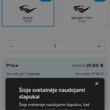
BLACK
BROWN TORT
51-18
51-18
Price
31.60 €
79.00 €
You will get
1
pieces
You save
47.40 €
Price per piece
31.60 €
×
Šioje svetainėje naudojami
slapukai
Add to cart
Šioje svetainėje naudojame slapukus, kad