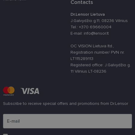
platforma,
Contacts
skirta „Pytho
Jis sukurtas
siekiant
Dr.Lensor Lietuva
apsaugoti
J.Galvydžio g.11, 08236 Vilnius
svetainę nuo
tam tikro tip
Tel.: +370 69660004
programinės
E-mail: info@lensor.lt
įrangos atak
prieš
žiniatinklio
OC VISION Lietuva ltd.,
formas.
Registration number/ PVN nr.
country_ok
www.lensor.lt
1 metai
LT115289113
shipping_country
www.lensor.lt
1 metai
Registered office: J.Galvydžio g.
11 Vilnius LT-08236
clientId
www.lensor.lt
1 metai
Slapukas
naudojamas
unikaliems
vartotojams
atskirti,
atsitiktinai
sugeneruotą
numerį
Subscribe to receive special offers and promotions from Dr.Lensor
priskiriant
kliento
Please enter an email address
identifikatori
Patobulinant
svetainės
našumą ir
funkcionalu