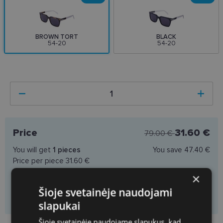
BROWN TORT
BLACK
54-20
54-20
Price
31.60 €
79.00 €
You will get
1
pieces
You save
47.40 €
Price per piece
31.60 €
×
Šioje svetainėje naudojami
Add to cart
slapukai
Šioje svetainėje naudojame slapukus, kad