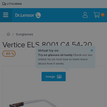
LITHUANIA
0
Sunglasses
Vertice ELS 8001 C4 54-20
Virtual try-on
- 60 %
Try on glasses virtually
Check out our
online try-on tool now or learn more
about how it works.
Image