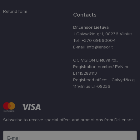
kūrimo
platforma,
skirta „Pytho
Refund form
Contacts
Jis sukurtas
siekiant
apsaugoti
Dr.Lensor Lietuva
svetainę nuo
tam tikro tip
J.Galvydžio g.11, 08236 Vilnius
programinės
Tel.: +370 69660004
įrangos atak
prieš
E-mail: info@lensor.lt
žiniatinklio
formas.
OC VISION Lietuva ltd.,
country_ok
www.lensor.lt
1 metai
Registration number/ PVN nr.
shipping_country
www.lensor.lt
1 metai
LT115289113
Registered office: J.Galvydžio g.
clientId
www.lensor.lt
1 metai
Slapukas
11 Vilnius LT-08236
naudojamas
unikaliems
vartotojams
atskirti,
atsitiktinai
sugeneruotą
numerį
priskiriant
Subscribe to receive special offers and promotions from Dr.Lensor
kliento
identifikatori
Please enter an email address
Patobulinant
svetainės
našumą ir