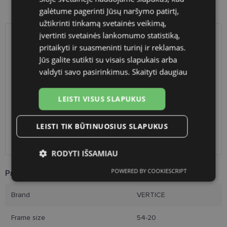
Product availability in shops
galėtume pagerinti Jūsų naršymo patirtį,
užtikrinti tinkamą svetainės veikimą,
įvertinti svetainės lankomumo statistiką,
SHIPPING
LITHUANIA
pritaikyti ir suasmeninti turinį ir reklamas.
Jūs galite sutikti su visais slapukais arba
Planned delivery date
Saturday Aug. 8, 2026
valdyti savo pasirinkimus.
Skaityti daugiau
Shop LT
free
Venipak paštomatai
free
LEISTI VISUS SLAPUKUS
LP Express paštomatai
free
DPD paštomatai
free
LEISTI TIK BŪTINUOSIUS SLAPUKUS
Omniva paštomatai
0.50 €
Courier
2.60 €
RODYTI IŠSAMIAU
POWERED BY COOKIESCRIPT
Product Information
Būtinieji
Statistikos
Rinkodaros
slapukai
slapukai
slapukai
Brand
VERTICE
Frame size
54-20
Funkciniai slapukai