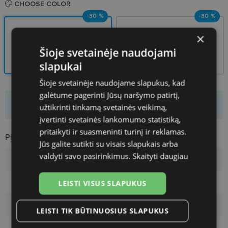
CHOOSE COLOR
-30 %
-30 %
×
Šioje svetainėje naudojami
BLACK
HAVANA
slapukai
49-20
49-20
Šioje svetainėje naudojame slapukus, kad
galėtume pagerinti Jūsų naršymo patirtį,
Product is not available
užtikrinti tinkamą svetainės veikimą,
įvertinti svetainės lankomumo statistiką,
pritaikyti ir suasmeninti turinį ir reklamas.
Product Information
Jūs galite sutikti su visais slapukais arba
valdyti savo pasirinkimus.
Skaityti daugiau
Brand
RAYBAN
Size
49-20
LEISTI VISUS SLAPUKUS
Size
S
LEISTI TIK BŪTINUOSIUS SLAPUKUS
Color
black