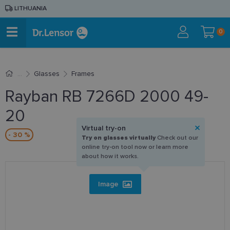
LITHUANIA
0
Glasses
Frames
Rayban RB 7266D 2000 49-
20
Virtual try-on
- 30 %
Try on glasses virtually
Check out our
online try-on tool now or learn more
about how it works.
Image