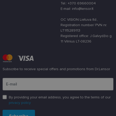
funkcijas, bet ne ilgiau kaip dvejus metus.
Tel.: +370 69660004
E-mail: info@lensor.lt
Šie būtinieji slapukai nustatomi automatiškai.
Teikėjas
/
OC VISION Lietuva ltd.,
Pavadinimas
Galiojimas
Aprašymas
Domenas
Registration number/ PVN nr.
LT115289113
csrftoken
www.lensor.lt
11 mėnesį
Šis slapukas 
4 savaitės
susietas su
Registered office: J.Galvydžio g.
„Django“
11 Vilnius LT-08236
žiniatinklio
kūrimo
platforma,
skirta „Pytho
Jis sukurtas
siekiant
apsaugoti
svetainę nuo
Subscribe to receive special offers and promotions from Dr.Lensor
tam tikro tip
programinės
Please enter an email address
įrangos atak
prieš
žiniatinklio
formas.
country_ok
www.lensor.lt
1 metai
By providing your email address, you agree to the terms of our
privacy policy
shipping_country
www.lensor.lt
1 metai
clientId
www.lensor.lt
1 metai
Slapukas
naudojamas
Subscribe