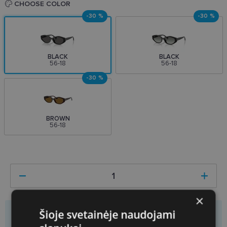
CHOOSE COLOR
-30 %
-30 %
BLACK
BLACK
56-18
56-18
-30 %
BROWN
56-18
×
Šioje svetainėje naudojami
Price
111.30 €
159.00 €