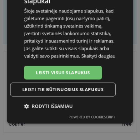
slapukai
You will get
1
pieces
You save
47.70 €
Šioje svetainėje naudojame slapukus, kad
Price per piece
111.30 €
galėtume pagerinti Jūsų naršymo patirtį,
užtikrinti tinkamą svetainės veikimą,
Add to cart
įvertinti svetainės lankomumo statistiką,
pritaikyti ir suasmeninti turinį ir reklamas.
Jūs galite sutikti su visais slapukais arba
valdyti savo pasirinkimus.
Skaityti daugiau
SHIPPING
LITHUANIA
LEISTI VISUS SLAPUKUS
Planned delivery date
Saturday Sept. 19, 2026
LEISTI TIK BŪTINUOSIUS SLAPUKUS
Shop LT
free
Venipak paštomatai
free
LP Express paštomatai
free
RODYTI IŠSAMIAU
DPD paštomatai
free
POWERED BY COOKIESCRIPT
Omniva paštomatai
0.50 €
Būtinieji
Statistikos
Rinkodaros
Courier
free
slapukai
slapukai
slapukai