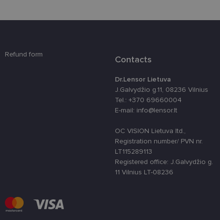
4 savaitės
susietas su
„Django“
žiniatinklio
kūrimo
platforma,
skirta „Pytho
Jis sukurtas
siekiant
Refund form
apsaugoti
Contacts
svetainę nuo
tam tikro tip
programinės
Dr.Lensor Lietuva
įrangos atak
J.Galvydžio g.11, 08236 Vilnius
prieš
žiniatinklio
Tel.: +370 69660004
formas.
E-mail: info@lensor.lt
country_ok
www.lensor.lt
1 metai
OC VISION Lietuva ltd.,
shipping_country
www.lensor.lt
1 metai
Registration number/ PVN nr.
clientId
www.lensor.lt
1 metai
Slapukas
LT115289113
naudojamas
unikaliems
Registered office: J.Galvydžio g.
vartotojams
11 Vilnius LT-08236
atskirti,
atsitiktinai
sugeneruotą
numerį
priskiriant
kliento
identifikatori