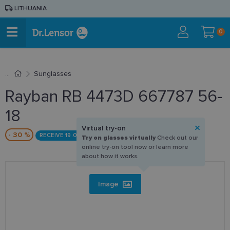
LITHUANIA
0
Sunglasses
Rayban RB 4473D 667787 56-
18
Virtual try-on
- 30 %
RECEIVE 19.09
Try on glasses virtually
Check out our
online try-on tool now or learn more
about how it works.
Image