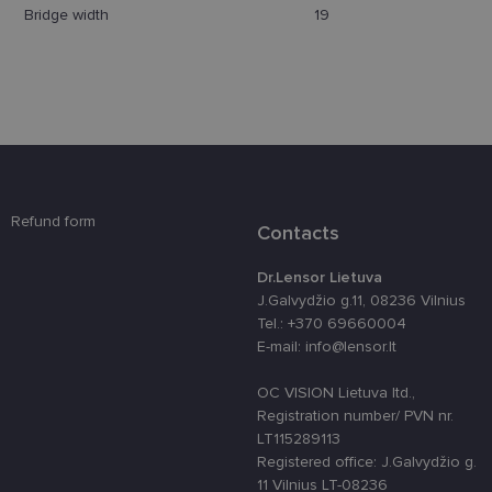
Domenas
Bridge width
19
csrftoken
www.lensor.lt
11 mėnesį
Šis slapukas 
4 savaitės
susietas su
„Django“
žiniatinklio
kūrimo
platforma,
skirta „Pytho
Jis sukurtas
siekiant
apsaugoti
svetainę nuo
tam tikro tip
Refund form
programinės
Contacts
įrangos atak
prieš
žiniatinklio
Dr.Lensor Lietuva
formas.
J.Galvydžio g.11, 08236 Vilnius
country_ok
www.lensor.lt
1 metai
Tel.: +370 69660004
E-mail: info@lensor.lt
shipping_country
www.lensor.lt
1 metai
clientId
www.lensor.lt
1 metai
Slapukas
OC VISION Lietuva ltd.,
naudojamas
unikaliems
Registration number/ PVN nr.
vartotojams
LT115289113
atskirti,
atsitiktinai
Registered office: J.Galvydžio g.
sugeneruotą
11 Vilnius LT-08236
numerį