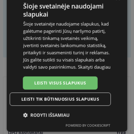
Šioje svetainėje naudojami
Price
111.30 €
159.00 €
slapukai
You will get
1
pieces
You save
47.70 €
Šioje svetainėje naudojame slapukus, kad
Price per piece
111.30 €
galėtume pagerinti Jūsų naršymo patirtį,
užtikrinti tinkamą svetainės veikimą,
įvertinti svetainės lankomumo statistiką,
Add to cart
pritaikyti ir suasmeninti turinį ir reklamas.
Jūs galite sutikti su visais slapukais arba
Product availability in shops
valdyti savo pasirinkimus.
Skaityti daugiau
LEISTI VISUS SLAPUKUS
SHIPPING
LITHUANIA
LEISTI TIK BŪTINUOSIUS SLAPUKUS
Planned delivery date
Saturday Sept. 19, 2026
Shop LT
free
RODYTI IŠSAMIAU
Venipak paštomatai
free
POWERED BY COOKIESCRIPT
LP Express paštomatai
free
Būtinieji
Statistikos
Rinkodaros
slapukai
slapukai
slapukai
DPD paštomatai
free