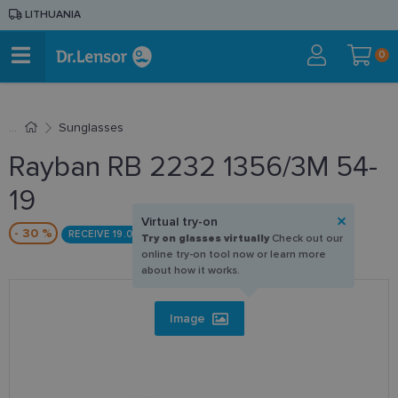
LITHUANIA
0
Sunglasses
Rayban RB 2232 1356/3M 54-
19
Virtual try-on
- 30 %
RECEIVE 19.09
Try on glasses virtually
Check out our
online try-on tool now or learn more
about how it works.
Image