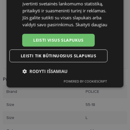
įvertinti svetainės lankomumo statistiką,
SHIPPING
LITHUANIA
pritaikyti ir suasmeninti turinį ir reklamas.
Jūs galite sutikti su visais slapukais arba
Planned delivery date
Friday Sept. 18, 2026
valdyti savo pasirinkimus.
Skaityti daugiau
Shop LT
free
Venipak paštomatai
free
LEISTI VISUS SLAPUKUS
LP Express paštomatai
free
DPD paštomatai
free
Omniva paštomatai
0.50 €
LEISTI TIK BŪTINUOSIUS SLAPUKUS
Courier
free
RODYTI IŠSAMIAU
Product Information
POWERED BY COOKIESCRIPT
Būtinieji
Statistikos
Rinkodaros
slapukai
slapukai
slapukai
Brand
POLICE
Size
55-18
Funkciniai slapukai
Size
L