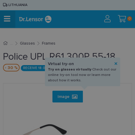
LITHUANIA
0
Glasses
Frames
Police UPL R61 300P 55-18
Virtual try-on
- 30 %
RECEIVE 18.09
Try on glasses virtually
Check out our
online try-on tool now or learn more
about how it works.
Image