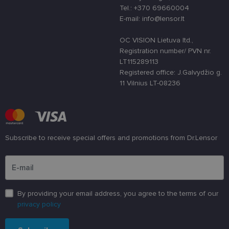
siekiant
Tel.: +370 69660004
apsaugoti
svetainę nuo
E-mail: info@lensor.lt
tam tikro tip
programinės
įrangos atak
OC VISION Lietuva ltd.,
prieš
Registration number/ PVN nr.
žiniatinklio
formas.
LT115289113
Registered office: J.Galvydžio g.
country_ok
www.lensor.lt
1 metai
11 Vilnius LT-08236
shipping_country
www.lensor.lt
1 metai
clientId
www.lensor.lt
1 metai
Slapukas
naudojamas
unikaliems
vartotojams
atskirti,
Subscribe to receive special offers and promotions from Dr.Lensor
atsitiktinai
sugeneruotą
Please enter an email address
numerį
priskiriant
kliento
identifikatori
Patobulinant
svetainės
By providing your email address, you agree to the terms of our
našumą ir
privacy policy
funkcionalu
ji yra
naudojama
vartotojo