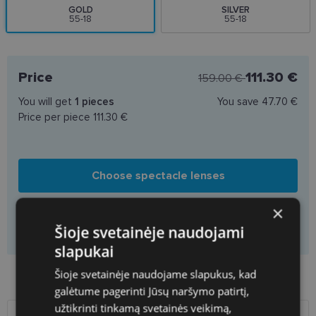
GOLD
SILVER
55-18
55-18
Price
111.30 €
159.00 €
You will get
1
pieces
You save
47.70 €
Price per piece
111.30 €
Choose spectacle lenses
×
Add to basket only frame
Šioje svetainėje naudojami
slapukai
Šioje svetainėje naudojame slapukus, kad
Product availability in shops
galėtume pagerinti Jūsų naršymo patirtį,
užtikrinti tinkamą svetainės veikimą,