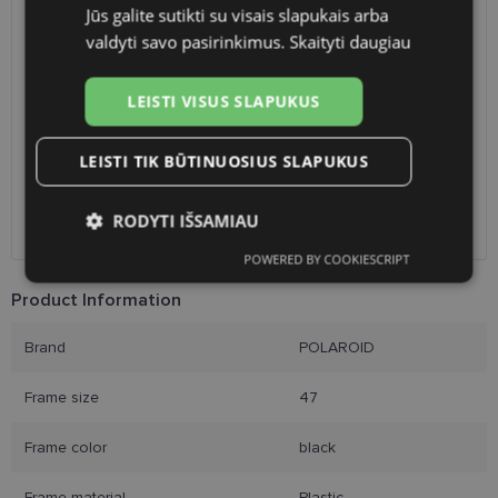
Jūs galite sutikti su visais slapukais arba
SHIPPING
LITHUANIA
valdyti savo pasirinkimus.
Skaityti daugiau
Planned delivery date
Friday Aug. 14, 2026
LEISTI VISUS SLAPUKUS
Shop LT
free
Venipak paštomatai
free
LP Express paštomatai
free
LEISTI TIK BŪTINUOSIUS SLAPUKUS
DPD paštomatai
free
Omniva paštomatai
0.50 €
RODYTI IŠSAMIAU
Courier
2.60 €
POWERED BY COOKIESCRIPT
Būtinieji
Statistikos
Rinkodaros
slapukai
slapukai
slapukai
Product Information
Brand
POLAROID
Funkciniai slapukai
Frame size
47
Frame color
black
Frame material
Plastic