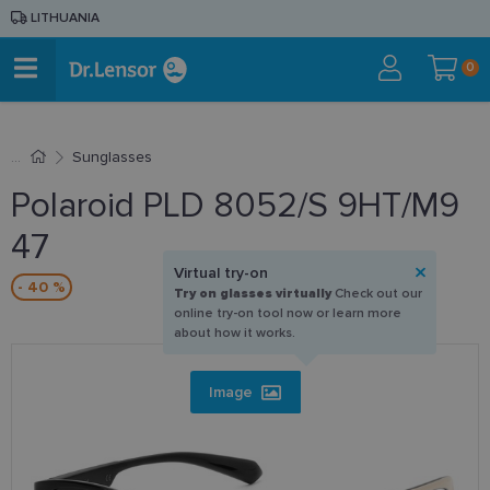
LITHUANIA
0
Sunglasses
Polaroid PLD 8052/S 9HT/M9
47
Virtual try-on
- 40 %
Try on glasses virtually
Check out our
online try-on tool now or learn more
about how it works.
Image