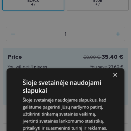
BLACK
BLUE
47
47
Price
35.40 €
59.00 €
You will get
1
pieces
You save
23.60 €
×
Price per piece
35.40 €
Šioje svetainėje naudojami
slapukai
Add to cart
Šioje svetainėje naudojame slapukus, kad
galėtume pagerinti Jūsų naršymo patirtį,
Product availability in shops
užtikrinti tinkamą svetainės veikimą,
įvertinti svetainės lankomumo statistiką,
pritaikyti ir suasmeninti turinį ir reklamas.