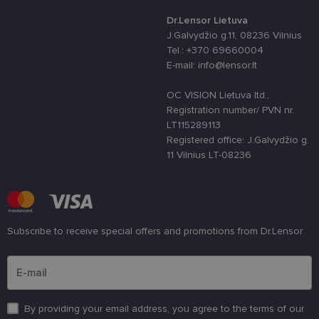
skirta „Pytho
Jis sukurtas
Dr.Lensor Lietuva
siekiant
apsaugoti
J.Galvydžio g.11, 08236 Vilnius
svetainę nuo
Tel.: +370 69660004
tam tikro tip
programinės
E-mail: info@lensor.lt
įrangos atak
prieš
žiniatinklio
OC VISION Lietuva ltd.,
formas.
Registration number/ PVN nr.
LT115289113
country_ok
www.lensor.lt
1 metai
Registered office: J.Galvydžio g.
shipping_country
www.lensor.lt
1 metai
11 Vilnius LT-08236
clientId
www.lensor.lt
1 metai
Slapukas
naudojamas
unikaliems
vartotojams
atskirti,
atsitiktinai
sugeneruotą
Subscribe to receive special offers and promotions from Dr.Lensor
numerį
priskiriant
Please enter an email address
kliento
identifikatori
Patobulinant
svetainės
našumą ir
funkcionalu
By providing your email address, you agree to the terms of our
ji yra