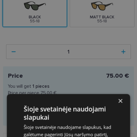
BLACK
MATT BLACK
55-18
55-18
Price
75.00 €
You will get
1
pieces
Price per piece
75.00 €
×
Šioje svetainėje naudojami
Add to cart
slapukai
Šioje svetainėje naudojame slapukus, kad
galėtume pagerinti Jūsų naršymo patirtį,