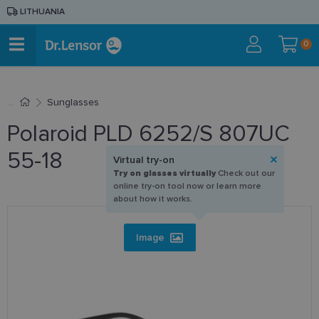
LITHUANIA
0
Sunglasses
Polaroid PLD 6252/S 807UC
55-18
Virtual try-on
Try on glasses virtually
Check out our
online try-on tool now or learn more
about how it works.
Image