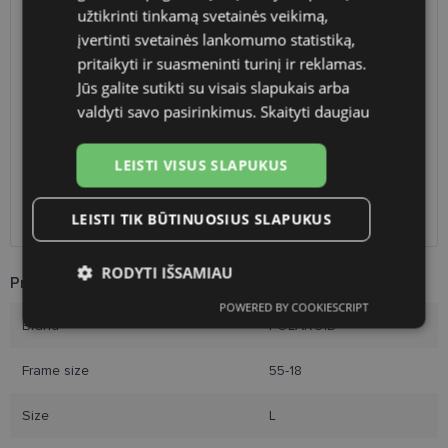
užtikrinti tinkamą svetainės veikimą,
SHIPPING
LITHUANIA
įvertinti svetainės lankomumo statistiką,
pritaikyti ir suasmeninti turinį ir reklamas.
Planned delivery date
Thursday Aug. 13, 2026
Jūs galite sutikti su visais slapukais arba
Shop LT
free
valdyti savo pasirinkimus.
Skaityti daugiau
Venipak paštomatai
free
LP Express paštomatai
free
LEISTI VISUS SLAPUKUS
DPD paštomatai
free
Omniva paštomatai
0.50 €
LEISTI TIK BŪTINUOSIUS SLAPUKUS
Courier
free
RODYTI IŠSAMIAU
Product Information
POWERED BY COOKIESCRIPT
Būtinieji
Statistikos
Rinkodaros
Brand
POLAROID
slapukai
slapukai
slapukai
Frame size
55-18
Funkciniai slapukai
Size
L