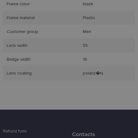
Frame color
black
Frame material
Plastic
Customer group
Men
Būtinieji slapukai
Statistikos slapukai
Rinkodaros slapukai
Funkciniai slapukai
Lens width
55
Šie slapukai yra būtini, kad galėtumėte naršyti
svetainės turinį bei naudotis jo funkcijomis. Šie
Bridge width
18
slapukai atpažįsta Jūsų įrenginį, tačiau neatskleidžia
Jūsų tapatybės, taip pat nerenka informacijos. Be šių
slapukų tinklalapis neveiks tinkamai. Šie slapukai
Lens coating
polariz�ts
saugomi Jūsų įrenginyje, kol slapukai atlieka savo
funkcijas, bet ne ilgiau kaip dvejus metus.
Šie būtinieji slapukai nustatomi automatiškai.
Teikėjas
/
Pavadinimas
Galiojimas
Aprašymas
Domenas
csrftoken
www.lensor.lt
11 mėnesį
Šis slapukas 
4 savaitės
susietas su
„Django“
žiniatinklio
Refund form
kūrimo
Contacts
platforma,