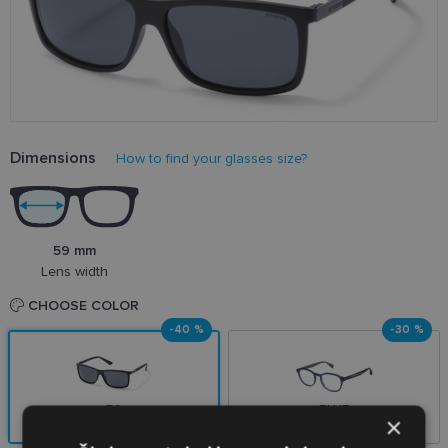
Dimensions
How to find your glasses size?
59 mm
Lens width
CHOOSE COLOR
-40 %
-30 %
59
BLUE
×
54-19