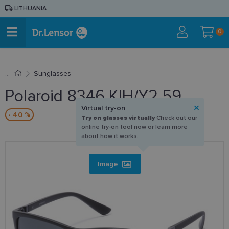
LITHUANIA
0
Sunglasses
Polaroid 8346 KIH/Y2 59
Virtual try-on
- 40 %
Try on glasses virtually
Check out our
online try-on tool now or learn more
about how it works.
Image