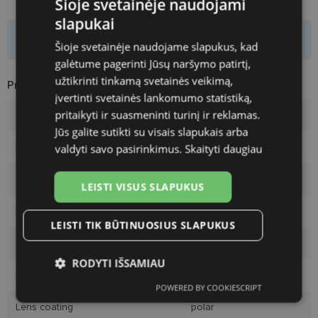
Šioje svetainėje naudojami
slapukai
Product is not available
Šioje svetainėje naudojame slapukus, kad
galėtume pagerinti Jūsų naršymo patirtį,
užtikrinti tinkamą svetainės veikimą,
Product Information
įvertinti svetainės lankomumo statistiką,
pritaikyti ir suasmeninti turinį ir reklamas.
Brand
POLAROID
Jūs galite sutikti su visais slapukais arba
Frame size
59
valdyti savo pasirinkimus.
Skaityti daugiau
Frame color
black
LEISTI VISUS SLAPUKUS
Frame material
Plastic
LEISTI TIK BŪTINUOSIUS SLAPUKUS
Customer group
Men
RODYTI IŠSAMIAU
Lens width
59
POWERED BY COOKIESCRIPT
Būtinieji
Statistikos
Rinkodaros
slapukai
slapukai
slapukai
Lens coating
polar