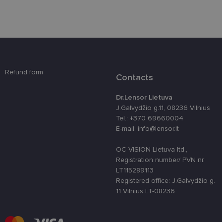
csrftoken
www.lensor.lt
11 mėnesį
Šis slapukas 
4 savaitės
susietas su
„Django“
žiniatinklio
kūrimo
platforma,
skirta „Pytho
Jis sukurtas
siekiant
apsaugoti
Refund form
svetainę nuo
Contacts
tam tikro tip
programinės
įrangos atak
Dr.Lensor Lietuva
prieš
žiniatinklio
J.Galvydžio g.11, 08236 Vilnius
formas.
Tel.: +370 69660004
E-mail: info@lensor.lt
country_ok
www.lensor.lt
1 metai
shipping_country
www.lensor.lt
1 metai
OC VISION Lietuva ltd.,
clientId
www.lensor.lt
1 metai
Slapukas
Registration number/ PVN nr.
naudojamas
LT115289113
unikaliems
vartotojams
Registered office: J.Galvydžio g.
atskirti,
11 Vilnius LT-08236
atsitiktinai
sugeneruotą
numerį
priskiriant
kliento