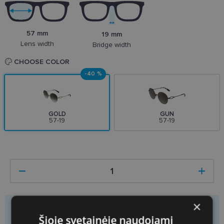
57 mm
19 mm
Lens width
Bridge width
CHOOSE COLOR
-40 %
GOLD
GUN
57-19
57-19
×
Price
95.40 €
159.00 €
Šioje svetainėje naudojami