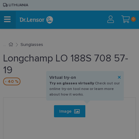
LITHUANIA
0
Sunglasses
Longchamp LO 188S 708 57-
19
Virtual try-on
- 40 %
Try on glasses virtually
Check out our
online try-on tool now or learn more
about how it works.
Image