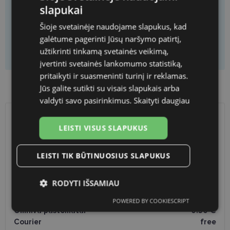
You will get
1
pieces
You save
63.60 €
slapukai
Price per piece
95.40 €
Šioje svetainėje naudojame slapukus, kad
galėtume pagerinti Jūsų naršymo patirtį,
Add to cart
užtikrinti tinkamą svetainės veikimą,
įvertinti svetainės lankomumo statistiką,
pritaikyti ir suasmeninti turinį ir reklamas.
Product availability in shops
Jūs galite sutikti su visais slapukais arba
valdyti savo pasirinkimus.
Skaityti daugiau
SHIPPING
LITHUANIA
LEISTI VISUS SLAPUKUS
Planned delivery date
Thursday Aug. 13, 2026
LEISTI TIK BŪTINUOSIUS SLAPUKUS
Shop LT
free
Venipak paštomatai
free
RODYTI IŠSAMIAU
LP Express paštomatai
free
DPD paštomatai
free
POWERED BY COOKIESCRIPT
Būtinieji
Statistikos
Rinkodaros
Omniva paštomatai
0.50 €
slapukai
slapukai
slapukai
Courier
free