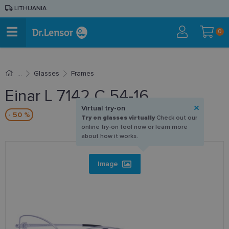
LITHUANIA
0
Glasses
Frames
Einar L 7142 C 54-16
Virtual try-on
- 50 %
Try on glasses virtually
Check out our
online try-on tool now or learn more
about how it works.
Image