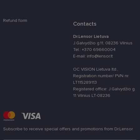
žiniatinklio
kūrimo
platforma,
skirta „Pytho
Jis sukurtas
Refund form
Contacts
siekiant
apsaugoti
svetainę nuo
Dr.Lensor Lietuva
tam tikro tip
programinės
J.Galvydžio g.11, 08236 Vilnius
įrangos atak
Tel.: +370 69660004
prieš
žiniatinklio
E-mail: info@lensor.lt
formas.
country_ok
www.lensor.lt
1 metai
OC VISION Lietuva ltd.,
Registration number/ PVN nr.
shipping_country
www.lensor.lt
1 metai
LT115289113
clientId
www.lensor.lt
1 metai
Slapukas
Registered office: J.Galvydžio g.
naudojamas
11 Vilnius LT-08236
unikaliems
vartotojams
atskirti,
atsitiktinai
sugeneruotą
numerį
priskiriant
kliento
Subscribe to receive special offers and promotions from Dr.Lensor
identifikatori
Patobulinant
Please enter an email address
svetainės