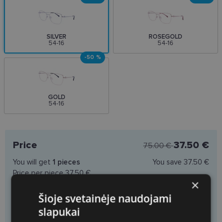
SILVER
ROSEGOLD
54-16
54-16
-50 %
GOLD
54-16
Price
37.50 €
75.00 €
You will get
1
pieces
You save
37.50 €
Price per piece
37.50 €
×
Šioje svetainėje naudojami
slapukai
Choose spectacle lenses