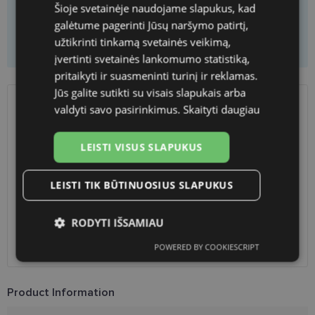
Šioje svetainėje naudojame slapukus, kad
galėtume pagerinti Jūsų naršymo patirtį,
Add to basket only frame
užtikrinti tinkamą svetainės veikimą,
įvertinti svetainės lankomumo statistiką,
pritaikyti ir suasmeninti turinį ir reklamas.
Jūs galite sutikti su visais slapukais arba
valdyti savo pasirinkimus.
Skaityti daugiau
SHIPPING
LITHUANIA
LEISTI VISUS SLAPUKUS
Planned delivery date
Thursday Aug. 27, 2026
Shop LT
free
LEISTI TIK BŪTINUOSIUS SLAPUKUS
Venipak paštomatai
free
LP Express paštomatai
free
DPD paštomatai
free
RODYTI IŠSAMIAU
Omniva paštomatai
0.50 €
Courier
2.60 €
POWERED BY COOKIESCRIPT
Būtinieji
Statistikos
Rinkodaros
slapukai
slapukai
slapukai
Product Information