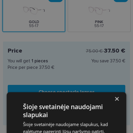
GOLD
PINK
55-17
55-17
Price
37.50 €
75.00 €
You will get
1
pieces
You save
37.50 €
Price per piece
37.50 €
Choose spectacle lenses
×
Šioje svetainėje naudojami
Add to basket only frame
slapukai
Šioje svetainėje naudojame slapukus, kad
galėtume pagerinti Jūsų naršymo patirtį,