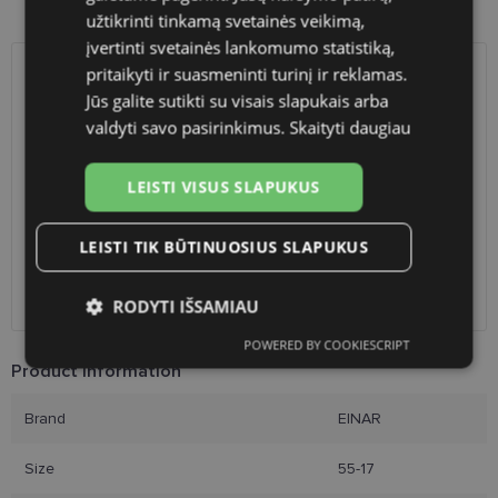
Product availability in shops
užtikrinti tinkamą svetainės veikimą,
įvertinti svetainės lankomumo statistiką,
pritaikyti ir suasmeninti turinį ir reklamas.
SHIPPING
LITHUANIA
Jūs galite sutikti su visais slapukais arba
valdyti savo pasirinkimus.
Skaityti daugiau
Planned delivery date
Saturday Aug. 22, 2026
Shop LT
free
LEISTI VISUS SLAPUKUS
Venipak paštomatai
free
LP Express paštomatai
free
LEISTI TIK BŪTINUOSIUS SLAPUKUS
DPD paštomatai
free
Omniva paštomatai
0.50 €
Courier
2.60 €
RODYTI IŠSAMIAU
POWERED BY COOKIESCRIPT
Būtinieji
Statistikos
Rinkodaros
Product Information
slapukai
slapukai
slapukai
Brand
EINAR
Funkciniai slapukai
Size
55-17