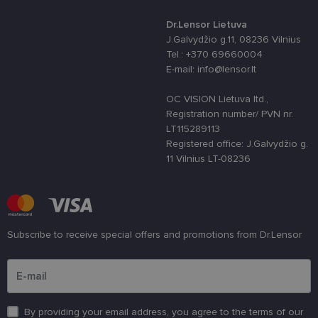
skirta „Pytho
Jis sukurtas
Dr.Lensor Lietuva
siekiant
apsaugoti
J.Galvydžio g.11, 08236 Vilnius
svetainę nuo
Tel.: +370 69660004
tam tikro tip
programinės
E-mail: info@lensor.lt
įrangos atak
prieš
žiniatinklio
OC VISION Lietuva ltd.,
formas.
Registration number/ PVN nr.
country_ok
www.lensor.lt
1 metai
LT115289113
Registered office: J.Galvydžio g.
shipping_country
www.lensor.lt
1 metai
11 Vilnius LT-08236
clientId
www.lensor.lt
1 metai
Slapukas
naudojamas
unikaliems
vartotojams
atskirti,
atsitiktinai
sugeneruotą
Subscribe to receive special offers and promotions from Dr.Lensor
numerį
priskiriant
Please enter an email address
kliento
identifikatori
Patobulinant
svetainės
našumą ir
funkcionalu
By providing your email address, you agree to the terms of our
ji yra