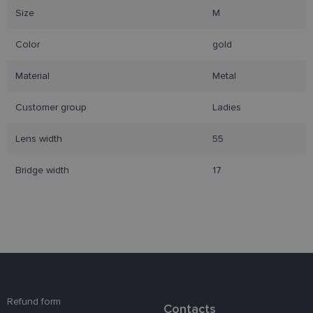
Size
M
Color
gold
Būtinieji slapukai
Statistikos slapukai
Material
Metal
Rinkodaros slapukai
Funkciniai slapukai
Customer group
Ladies
Šie slapukai yra būtini, kad galėtumėte naršyti
svetainės turinį bei naudotis jo funkcijomis. Šie
Lens width
55
slapukai atpažįsta Jūsų įrenginį, tačiau neatskleidžia
Jūsų tapatybės, taip pat nerenka informacijos. Be šių
slapukų tinklalapis neveiks tinkamai. Šie slapukai
Bridge width
17
saugomi Jūsų įrenginyje, kol slapukai atlieka savo
funkcijas, bet ne ilgiau kaip dvejus metus.
Šie būtinieji slapukai nustatomi automatiškai.
Teikėjas
/
Pavadinimas
Galiojimas
Aprašymas
Domenas
csrftoken
www.lensor.lt
11 mėnesį
Šis slapukas 
4 savaitės
susietas su
„Django“
žiniatinklio
kūrimo
Refund form
Contacts
platforma,