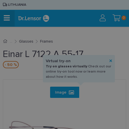
LITHUANIA
0
Glasses
Frames
Einar L 7122 A 55-17
Virtual try-on
- 50 %
Try on glasses virtually
Check out our
online try-on tool now or learn more
about how it works.
Image