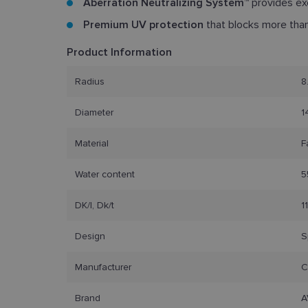
Aberration Neutralizing System™
provides exc
Premium UV protection
that blocks more tha
Product Information
Radius
8
Diameter
1
Material
F
Water content
5
DK/l, Dk/t
1
Design
S
Manufacturer
C
Brand
A