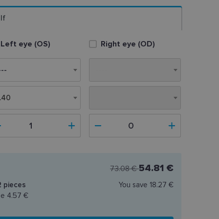
lf
Left eye (OS)
Right eye (OD)
.40
8.40
54.81 €
73.08 €
2
pieces
You save
18.27 €
ce
4.57 €