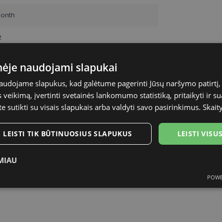
onth
2
inėje naudojami slapukai
naudojame slapukus, kad galėtume pagerinti Jūsų naršymo patirtį, 
veikimą, įvertinti svetainės lankomumo statistiką, pritaikyti ir su
te sutikti su visais slapukais arba valdyti savo pasirinkimus.
Skait
LEISTI TIK BŪTINUOSIUS SLAPUKUS
LEISTI VIS
MIAU
POWE
ukai
Statistikos slapukai
Rinkodaros slapukai
Funk