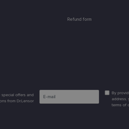
Refund form
Please enter an email address
By provid
 special offers and
address, 
ons from Dr.Lensor
terms of 