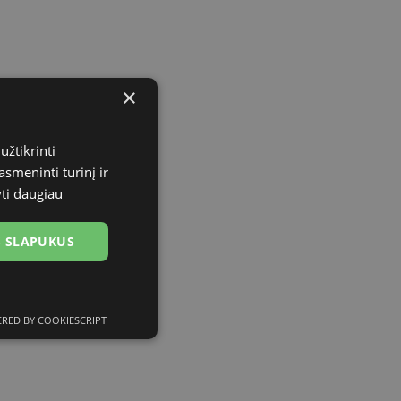
×
užtikrinti
asmeninti turinį ir
yti daugiau
US SLAPUKUS
RED BY COOKIESCRIPT
ciniai slapukai