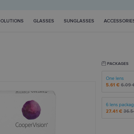
SOLUTIONS
GLASSES
SUNGLASSES
ACCESSORIE
PACKAGES
One lens
5.61 €
6.09 
6 lens packa
27.41 €
36.5