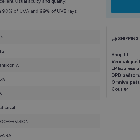
ellent visual acuity and quality;
n 90% of UVA and 99% of UVB rays.
.4
SHIPPING
4.2
Shop LT
Venipak paš
anfilcon A
LP Express 
DPD paštom
5%
Omniva pašt
Courier
10
pherical
OOPERVISION
VAIRA