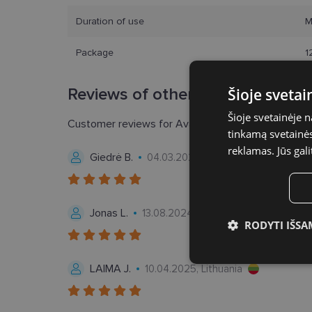
Duration of use
M
Package
1
Reviews of other packages
Šioje sveta
Šioje svetainėje 
Customer reviews for Avaira Vitality®
4.7
tinkamą svetainės 
reklamas. Jūs gali
Giedrė B.
04.03.2026, Lithuania
Jonas L.
13.08.2024, Lithuania
RODYTI IŠSA
Būtinieji slap
LAIMA J.
10.04.2025, Lithuania