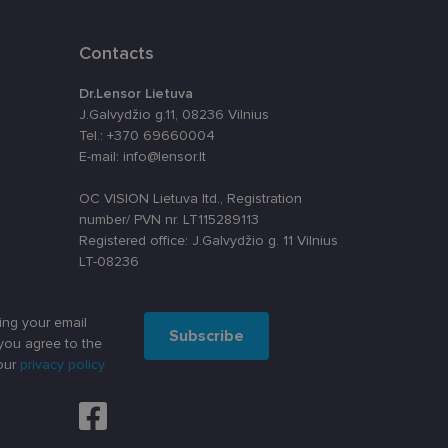
Contacts
Dr.Lensor Lietuva
J.Galvydžio g.11, 08236 Vilnius
Tel.: +370 69660004
E-mail: info@lensor.lt
OC VISION Lietuva ltd., Registration
number/ PVN nr. LT115289113
Registered office: J.Galvydžio g. 11 Vilnius
LT-08236
ing your email
Subscribe
you agree to the
our
privacy policy