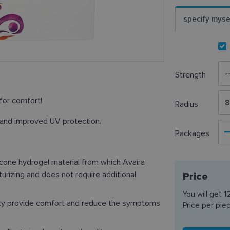
specify myse
Strength
for comfort!
8
Radius
 and improved UV protection.
Packages
licone hydrogel material from which Avaira
turizing and does not require additional
Price
You will get
1
ity provide comfort and reduce the symptoms
Price per pie