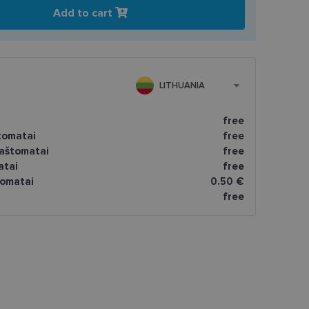
Add to cart
LITHUANIA
free
tomatai
free
paštomatai
free
atai
free
omatai
0.50 €
free