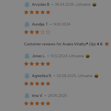
Arvydas B.
30.04.2025, Lithuania
Bū
Aurelija T.
14.10.2024
Šie slapukai yra būtin
tačiau neatskleidžia 
saugomi Jūsų įrenginyj
Šie būtinieji slapuka
Customer reviews for Avaira Vitality® (3p)
4.6
Pavadinimas
Jonas L.
13.12.2024, Lithuania
csrftoken
country_ok
Agnieška R.
02.08.2025, Lithuania
shipping_country
clientId
Irina V.
29.05.2025
CookieScriptConse