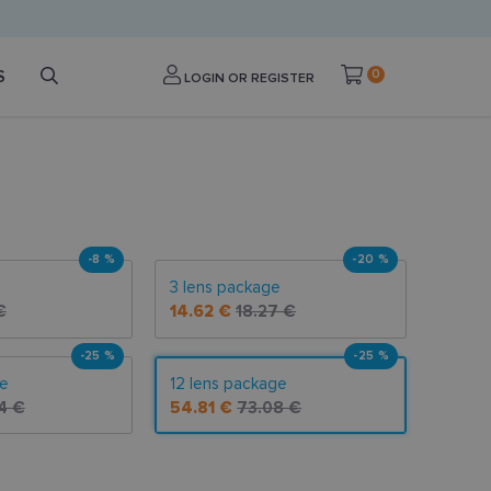
S
0
LOGIN OR REGISTER
-8 %
-20 %
3 lens package
€
14.62 €
18.27 €
-25 %
-25 %
ge
12 lens package
4 €
54.81 €
73.08 €