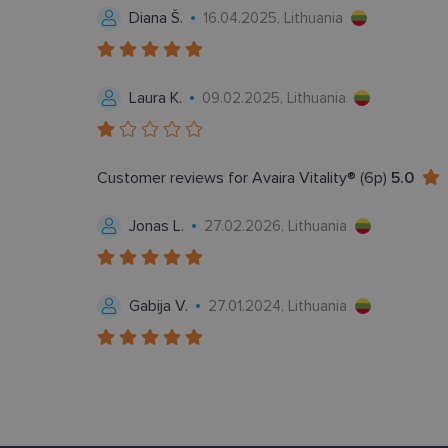
Diana Š.
16.04.2025, Lithuania
Laura K.
09.02.2025, Lithuania
Tei
Pavadinimas
Do
Pavadinimas
_gcl_au
Goo
Customer reviews for Avaira Vitality® (6p)
5.0
.len
_ga
Jonas L.
27.02.2026, Lithuania
test_cookie
Goo
.do
IDE
Goo
.do
_ga_2507GF1K8X
Gabija V.
27.01.2024, Lithuania
_fbp
Met
__kla_id
Inc.
.len