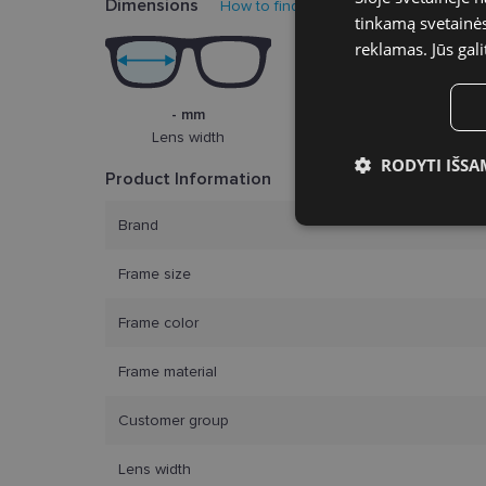
Dimensions
How to find your glasses size?
tinkamą svetainės 
reklamas. Jūs gali
- mm
Lens width
RODYTI IŠSA
Product Information
Būtinieji slap
Brand
Frame size
Frame color
Bū
Frame material
Šie slapukai yra būtin
Customer group
tačiau neatskleidžia 
saugomi Jūsų įrenginyj
Lens width
Šie būtinieji slapuka