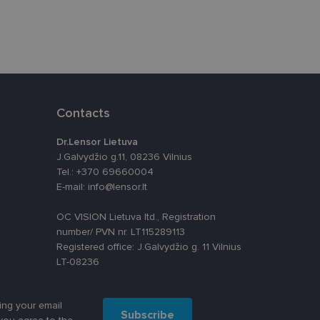
ūrimo platforma,
tainę nuo tam tikro
ormas.
Contacts
, atsitiktinai
iui. Patobulinant
Dr.Lensor Lietuva
ma vartotojo
J.Galvydžio g.11, 08236 Vilnius
Tel.: +370 69660004
ankytojų slapukų
E-mail: info@lensor.lt
-Script.com slapukų
OC VISION Lietuva ltd., Registration
number/ PVN nr. LT115289113
Registered office: J.Galvydžio g. 11 Vilnius
LT-08236
ing your email
Subscribe
apie tai, kaip