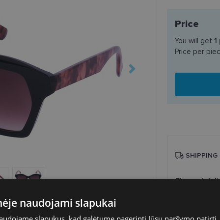
Price
You will get
1
Price per pie
SHIPPING
Planned deli
Shop LT
inėje naudojami slapukai
Venipak paš
LP Express 
naudojame slapukus, kad galėtume pagerinti Jūsų naršymo patirtį, 