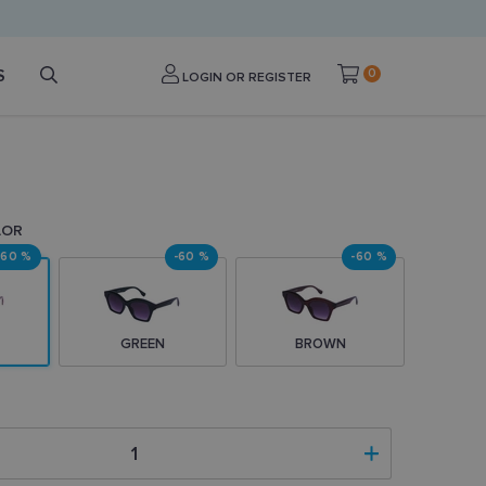
S
0
LOGIN OR REGISTER
LOR
-60 %
-60 %
-60 %
GREEN
BROWN