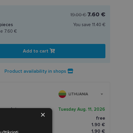
7.60 €
19.00 €
pieces
You save
11.40 €
ce
7.60 €
Add to cart
Product availability in shops
LITHUANIA
very date
Tuesday Aug. 11, 2026
×
free
tomatai
1.90 €
paštomatai
1.90 €
užtikrinti