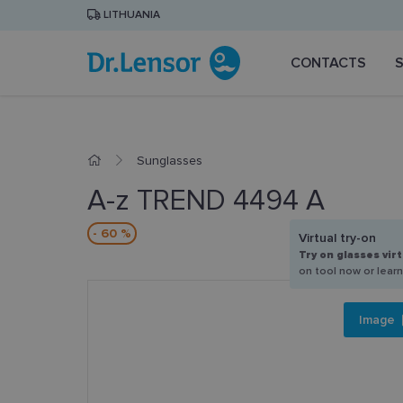
LITHUANIA
CONTACTS
Sunglasses
A-z TREND 4494 A
- 60 %
Virtual try-on
Try on glasses virt
on tool now or lear
Image