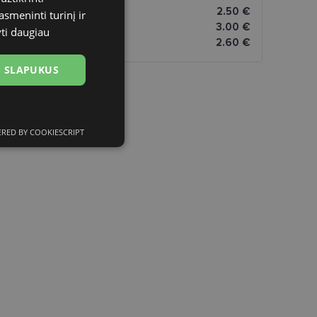
atai
2.50 €
asmeninti turinį ir
omatai
3.00 €
yti daugiau
2.60 €
US SLAPUKUS
RED BY COOKIESCRIPT
ciniai slapukai
kai
įsta Jūsų įrenginį,
i. Šie slapukai