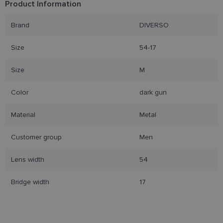
Product Information
Funkciniai slapukai
Brand
DIVERSO
Size
54-17
Size
M
Būtinieji slapukai
Statistikos slapukai
Color
dark gun
Rinkodaros slapukai
Funkciniai slapukai
Material
Metal
Šie slapukai yra būtini, kad galėtumėte naršyti
svetainės turinį bei naudotis jo funkcijomis. Šie
slapukai atpažįsta Jūsų įrenginį, tačiau neatskleidžia
Customer group
Men
Jūsų tapatybės, taip pat nerenka informacijos. Be šių
slapukų tinklalapis neveiks tinkamai. Šie slapukai
saugomi Jūsų įrenginyje, kol slapukai atlieka savo
Lens width
54
funkcijas, bet ne ilgiau kaip dvejus metus.
Šie būtinieji slapukai nustatomi automatiškai.
Bridge width
17
Teikėjas
/
Pavadinimas
Galiojimas
Aprašymas
Domenas
csrftoken
www.lensor.lt
11 mėnesį
Šis slapukas 