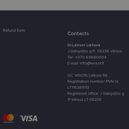
4 savaitės
susietas su
„Django“
žiniatinklio
kūrimo
platforma,
skirta „Pytho
Jis sukurtas
siekiant
Refund form
apsaugoti
Contacts
svetainę nuo
tam tikro tip
programinės
Dr.Lensor Lietuva
įrangos atak
J.Galvydžio g.11, 08236 Vilnius
prieš
žiniatinklio
Tel.: +370 69660004
formas.
E-mail: info@lensor.lt
country_ok
www.lensor.lt
1 metai
OC VISION Lietuva ltd.,
shipping_country
www.lensor.lt
1 metai
Registration number/ PVN nr.
clientId
www.lensor.lt
1 metai
Slapukas
LT115289113
naudojamas
Registered office: J.Galvydžio g.
unikaliems
vartotojams
11 Vilnius LT-08236
atskirti,
atsitiktinai
sugeneruotą
numerį
priskiriant
kliento
identifikatori