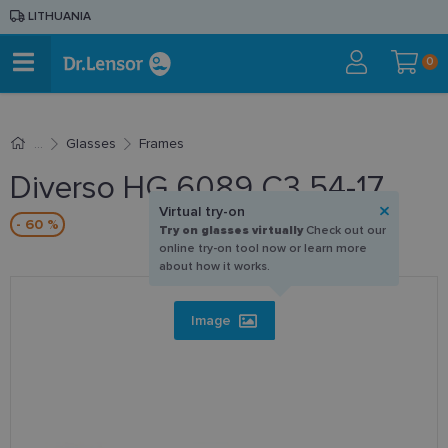
LITHUANIA
0
Glasses
Frames
Diverso HG 6089 C3 54-17
Virtual try-on
- 60 %
Try on glasses virtually
Check out our
online try-on tool now or learn more
about how it works.
Image