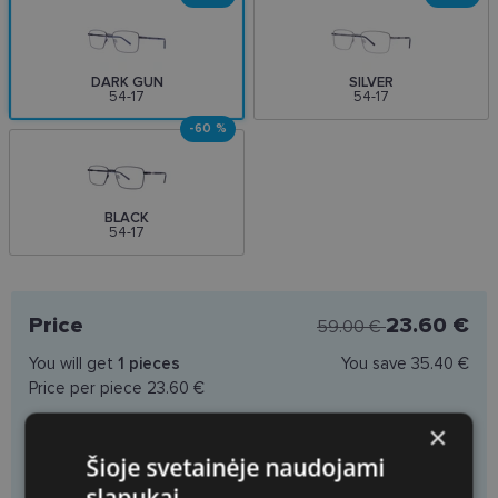
DARK GUN
SILVER
54-17
54-17
-60 %
BLACK
54-17
Price
23.60 €
59.00 €
You will get
1
pieces
You save
35.40 €
Price per piece
23.60 €
×
Šioje svetainėje naudojami
Choose spectacle lenses
slapukai