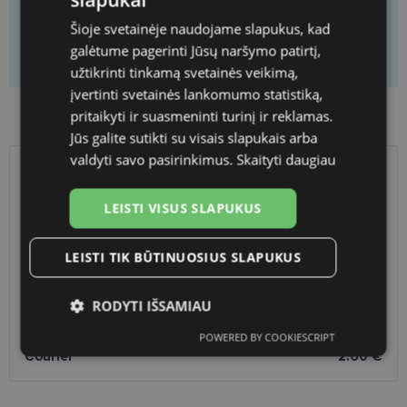
Šioje svetainėje naudojame slapukus, kad
galėtume pagerinti Jūsų naršymo patirtį,
Add to basket only frame
užtikrinti tinkamą svetainės veikimą,
įvertinti svetainės lankomumo statistiką,
Product availability in shops
pritaikyti ir suasmeninti turinį ir reklamas.
Jūs galite sutikti su visais slapukais arba
valdyti savo pasirinkimus.
Skaityti daugiau
SHIPPING
LITHUANIA
LEISTI VISUS SLAPUKUS
Planned delivery date
Thursday Aug. 27, 2026
Shop LT
free
LEISTI TIK BŪTINUOSIUS SLAPUKUS
Venipak paštomatai
1.90 €
LP Express paštomatai
1.90 €
RODYTI IŠSAMIAU
DPD paštomatai
2.50 €
Omniva paštomatai
3.00 €
POWERED BY COOKIESCRIPT
Būtinieji
Statistikos
Rinkodaros
Courier
2.60 €
slapukai
slapukai
slapukai