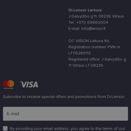
skirta „Pytho
Jis sukurtas
Dr.Lensor Lietuva
siekiant
apsaugoti
J.Galvydžio g.11, 08236 Vilnius
svetainę nuo
Tel.: +370 69660004
tam tikro tip
programinės
E-mail: info@lensor.lt
įrangos atak
prieš
žiniatinklio
OC VISION Lietuva ltd.,
formas.
Registration number/ PVN nr.
country_ok
www.lensor.lt
1 metai
LT115289113
Registered office: J.Galvydžio g.
shipping_country
www.lensor.lt
1 metai
11 Vilnius LT-08236
clientId
www.lensor.lt
1 metai
Slapukas
naudojamas
unikaliems
vartotojams
atskirti,
atsitiktinai
sugeneruotą
Subscribe to receive special offers and promotions from Dr.Lensor
numerį
priskiriant
Please enter an email address
kliento
identifikatori
Patobulinant
svetainės
našumą ir
funkcionalu
By providing your email address, you agree to the terms of our
ji yra