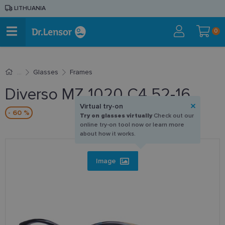
LITHUANIA
0
Glasses
Frames
Diverso MZ 1020 C4 52-16
Virtual try-on
- 60 %
Try on glasses virtually
Check out our
online try-on tool now or learn more
about how it works.
Image