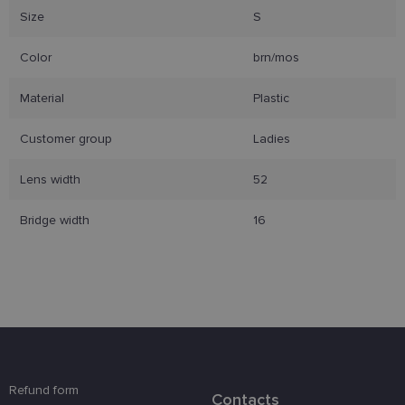
Size
S
Color
brn/mos
Būtinieji slapukai
Statistikos slapukai
Material
Plastic
Rinkodaros slapukai
Funkciniai slapukai
Customer group
Ladies
Šie slapukai yra būtini, kad galėtumėte naršyti
svetainės turinį bei naudotis jo funkcijomis. Šie
Lens width
52
slapukai atpažįsta Jūsų įrenginį, tačiau neatskleidžia
Jūsų tapatybės, taip pat nerenka informacijos. Be šių
slapukų tinklalapis neveiks tinkamai. Šie slapukai
Bridge width
16
saugomi Jūsų įrenginyje, kol slapukai atlieka savo
funkcijas, bet ne ilgiau kaip dvejus metus.
Šie būtinieji slapukai nustatomi automatiškai.
Teikėjas
/
Pavadinimas
Galiojimas
Aprašymas
Domenas
csrftoken
www.lensor.lt
11 mėnesį
Šis slapukas 
4 savaitės
susietas su
„Django“
žiniatinklio
kūrimo
Refund form
Contacts
platforma,