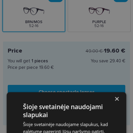
BRN/MOS
PURPLE
52-16
52-16
Price
19.60 €
49.00 €
You will get
1
pieces
You save
29.40 €
Price per piece
19.60 €
Choose spectacle lenses
×
Šioje svetainėje naudojami
Add to basket only frame
slapukai
Šioje svetainėje naudojame slapukus, kad
galėtume pagerinti Jūsų naršymo patirtį,