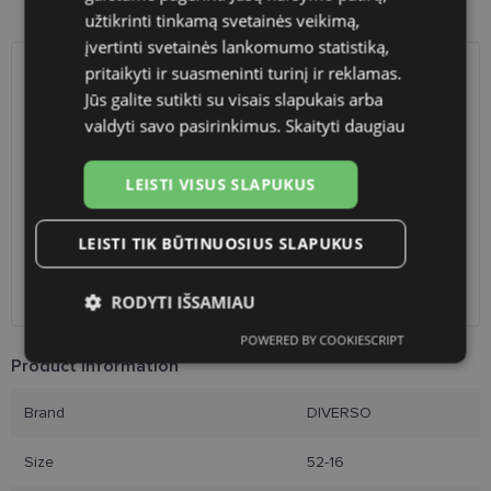
Product availability in shops
užtikrinti tinkamą svetainės veikimą,
įvertinti svetainės lankomumo statistiką,
pritaikyti ir suasmeninti turinį ir reklamas.
SHIPPING
LITHUANIA
Jūs galite sutikti su visais slapukais arba
valdyti savo pasirinkimus.
Skaityti daugiau
Planned delivery date
Saturday Aug. 22, 2026
Shop LT
free
LEISTI VISUS SLAPUKUS
Venipak paštomatai
1.90 €
LP Express paštomatai
1.90 €
LEISTI TIK BŪTINUOSIUS SLAPUKUS
DPD paštomatai
2.50 €
Omniva paštomatai
3.00 €
Courier
2.60 €
RODYTI IŠSAMIAU
POWERED BY COOKIESCRIPT
Būtinieji
Statistikos
Rinkodaros
Product Information
slapukai
slapukai
slapukai
Brand
DIVERSO
Funkciniai slapukai
Size
52-16