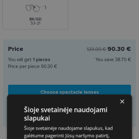
BK/GD
53-21
Price
90.30 €
129.00 €
You will get
1
pieces
You save
38.70 €
Price per piece
90.30 €
Choose spectacle lenses
×
Šioje svetainėje naudojami
Add to basket only frame
slapukai
Šioje svetainėje naudojame slapukus, kad
galėtume pagerinti Jūsų naršymo patirtį,
Product availability in shops