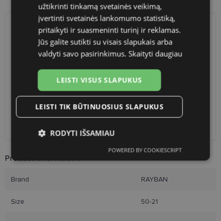
užtikrinti tinkamą svetainės veikimą,
įvertinti svetainės lankomumo statistiką,
pritaikyti ir suasmeninti turinį ir reklamas.
SHIPPING
LITHUANIA
Jūs galite sutikti su visais slapukais arba
valdyti savo pasirinkimus.
Skaityti daugiau
Planned delivery date
Wednesday Sept. 16, 2026
Shop LT
free
LEISTI VISUS SLAPUKUS
Venipak paštomatai
free
LP Express paštomatai
free
DPD paštomatai
free
LEISTI TIK BŪTINUOSIUS SLAPUKUS
Omniva paštomatai
0.50 €
Courier
free
RODYTI IŠSAMIAU
POWERED BY COOKIESCRIPT
Būtinieji
Statistikos
Rinkodaros
Product Information
slapukai
slapukai
slapukai
Brand
RAYBAN
Funkciniai slapukai
Size
50-21