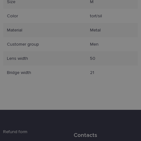
Size
M
Color
tort/sil
Material
Metal
Būtinieji slapukai
Statistikos slapukai
Rinkodaros slapukai
Funkciniai slapukai
Customer group
Men
Šie slapukai yra būtini, kad galėtumėte naršyti
svetainės turinį bei naudotis jo funkcijomis. Šie
Lens width
50
slapukai atpažįsta Jūsų įrenginį, tačiau neatskleidžia
Jūsų tapatybės, taip pat nerenka informacijos. Be šių
slapukų tinklalapis neveiks tinkamai. Šie slapukai
Bridge width
21
saugomi Jūsų įrenginyje, kol slapukai atlieka savo
funkcijas, bet ne ilgiau kaip dvejus metus.
Šie būtinieji slapukai nustatomi automatiškai.
Teikėjas
/
Pavadinimas
Galiojimas
Aprašymas
Domenas
csrftoken
www.lensor.lt
11 mėnesį
Šis slapukas 
4 savaitės
susietas su
„Django“
žiniatinklio
Refund form
kūrimo
Contacts
platforma,