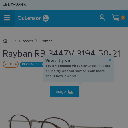
LITHUANIA
0
Glasses
Frames
Rayban RB 3447V 3194 50-21
Virtual try-on
- 30 %
RECEIVE 16.09
Try on glasses virtually
Check out our
online try-on tool now or learn more
about how it works.
Image