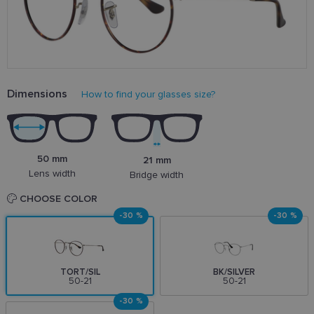
Dimensions
How to find your glasses size?
50 mm
21 mm
Lens width
Bridge width
CHOOSE COLOR
-30 %
-30 %
TORT/SIL
BK/SILVER
50-21
50-21
-30 %