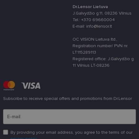
skirta „Pytho
Jis sukurtas
Dr.Lensor Lietuva
siekiant
J.Galvydžio g.11, 08236 Vilnius
apsaugoti
svetainę nuo
Tel.: +370 69660004
tam tikro tip
E-mail: info@lensor.lt
programinės
įrangos atak
prieš
OC VISION Lietuva ltd.,
žiniatinklio
formas.
Registration number/ PVN nr.
LT115289113
country_ok
www.lensor.lt
1 metai
Registered office: J.Galvydžio g.
shipping_country
www.lensor.lt
1 metai
11 Vilnius LT-08236
clientId
www.lensor.lt
1 metai
Slapukas
naudojamas
unikaliems
vartotojams
atskirti,
atsitiktinai
sugeneruotą
Subscribe to receive special offers and promotions from Dr.Lensor
numerį
priskiriant
Please enter an email address
kliento
identifikatori
Patobulinant
svetainės
našumą ir
funkcionalu
By providing your email address, you agree to the terms of our
ji yra
privacy policy